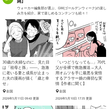
縄】
ウォーカー編集部が選ぶ、GW(ゴールデンウィーク)の楽し
み方を紹介。家で楽しめるコンテンツも続々！
30歳の夫婦なのに、見た目
「いつどうなっても…」70代
は「祖母と孫」――。急激
父が全裸で救急搬送→大人
に老いる妻と成長が止まっ
用オムツを手に最悪を覚悟
た夫の漫画が描く「歳と幸
するアラサー娘の痛切な実
せ」
情【作者に聞く】
全国
全国
2026年5月11日 09:43 更新
2026年5月10日 17:35 更新