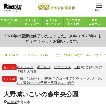
MENU
イベント
イベント
エリアから探
カテゴリ別
最新
カレンダー
ランキング
す
おすすめ
ニュース
2026年の更新は終了いたしました。来年（2027年）も
どうぞよろしくお願いします。
GW(ゴールデンウィーク)2026
九州・沖縄のGW(ゴールデンウィー
ネモフィラ
・
潮干狩り
・
ピクニック
・
BBQ
などおでかけ
おすすめ
情報を大特集
【最大12連休も】2026年のゴールデンウィークはいつか
おすすめ
ら？混雑ピーク予想と回避術をご紹介
大野城いこいの森中央公園
福岡県
大野城市