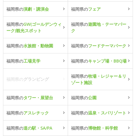
福岡県の
演劇・講演会
福岡県の
フェア
福岡県の
GW(ゴールデンウィ
福岡県の
遊園地・テーマパー
ーク)観光スポット
ク
福岡県の
水族館・動物園
福岡県の
フードテーマパーク
福岡県の
工場見学
福岡県の
キャンプ場・BBQ場
福岡県の
牧場・レジャー＆リ
福岡県の
グランピング
ゾート施設
福岡県の
タワー・展望台
福岡県の
公園
福岡県の
アスレチック
福岡県の
温泉・スパリゾート
福岡県の
道の駅・SA/PA
福岡県の
博物館・科学館