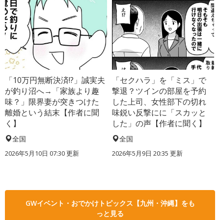
「10万円無断決済!?」誠実夫
「セクハラ」を「ミス」で
が釣り沼へ→「家族より趣
撃退？ツインの部屋を予約
味？」限界妻が突きつけた
した上司、女性部下の切れ
離婚という結末【作者に聞
味鋭い反撃にに「スカッと
く】
した」の声【作者に聞く】
全国
全国
2026年5月10日 07:30 更新
2026年5月9日 20:35 更新
GWイベント・おでかけトピックス【九州・沖縄】をも
っと見る