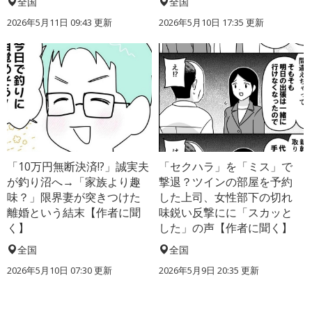
全国
全国
2026年5月11日 09:43 更新
2026年5月10日 17:35 更新
「10万円無断決済!?」誠実夫
「セクハラ」を「ミス」で
が釣り沼へ→「家族より趣
撃退？ツインの部屋を予約
味？」限界妻が突きつけた
した上司、女性部下の切れ
離婚という結末【作者に聞
味鋭い反撃にに「スカッと
く】
した」の声【作者に聞く】
全国
全国
2026年5月10日 07:30 更新
2026年5月9日 20:35 更新