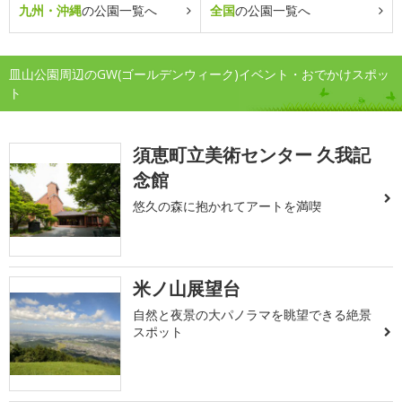
九州・沖縄
の公園一覧へ
全国
の公園一覧へ
皿山公園周辺のGW(ゴールデンウィーク)イベント・おでかけスポッ
ト
須恵町立美術センター 久我記
念館
悠久の森に抱かれてアートを満喫
米ノ山展望台
自然と夜景の大パノラマを眺望できる絶景
スポット