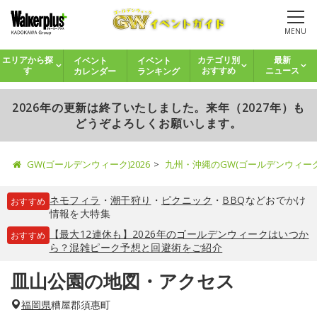
MENU
イベント
イベント
エリアから探
カテゴリ別
最新
カレンダー
ランキング
す
おすすめ
ニュース
2026年の更新は終了いたしました。来年（2027年）も
どうぞよろしくお願いします。
GW(ゴールデンウィーク)2026
九州・沖縄のGW(ゴールデンウィー
ネモフィラ
・
潮干狩り
・
ピクニック
・
BBQ
などおでかけ
おすすめ
情報を大特集
【最大12連休も】2026年のゴールデンウィークはいつか
おすすめ
ら？混雑ピーク予想と回避術をご紹介
皿山公園の地図・アクセス
福岡県
糟屋郡須惠町