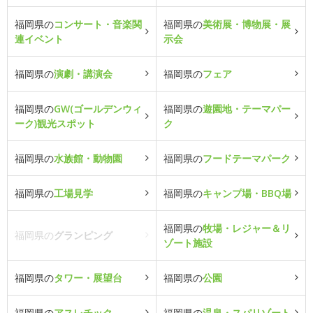
福岡県の
コンサート・音楽関
福岡県の
美術展・博物展・展
連イベント
示会
福岡県の
演劇・講演会
福岡県の
フェア
福岡県の
GW(ゴールデンウィ
福岡県の
遊園地・テーマパー
ーク)観光スポット
ク
福岡県の
水族館・動物園
福岡県の
フードテーマパーク
福岡県の
工場見学
福岡県の
キャンプ場・BBQ場
福岡県の
牧場・レジャー＆リ
福岡県の
グランピング
ゾート施設
福岡県の
タワー・展望台
福岡県の
公園
福岡県の
アスレチック
福岡県の
温泉・スパリゾート