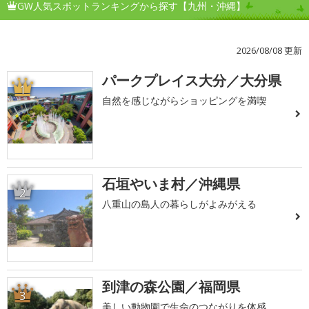
GW人気スポットランキングから探す【九州・沖縄】
2026/08/08 更新
パークプレイス大分／大分県
1
自然を感じながらショッピングを満喫
石垣やいま村／沖縄県
2
八重山の島人の暮らしがよみがえる
到津の森公園／福岡県
3
美しい動物園で生命のつながりを体感