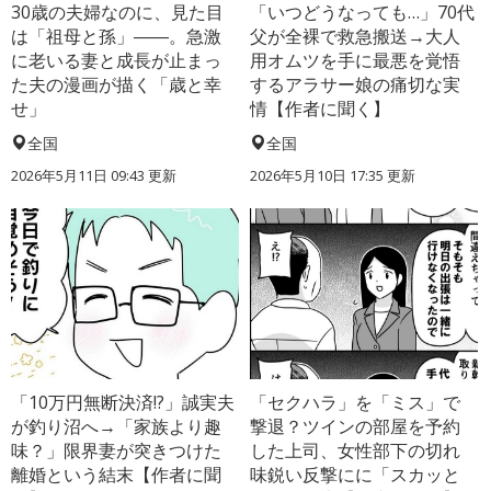
30歳の夫婦なのに、見た目
「いつどうなっても…」70代
は「祖母と孫」――。急激
父が全裸で救急搬送→大人
に老いる妻と成長が止まっ
用オムツを手に最悪を覚悟
た夫の漫画が描く「歳と幸
するアラサー娘の痛切な実
せ」
情【作者に聞く】
全国
全国
2026年5月11日 09:43 更新
2026年5月10日 17:35 更新
「10万円無断決済!?」誠実夫
「セクハラ」を「ミス」で
が釣り沼へ→「家族より趣
撃退？ツインの部屋を予約
味？」限界妻が突きつけた
した上司、女性部下の切れ
離婚という結末【作者に聞
味鋭い反撃にに「スカッと