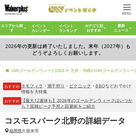
MENU
イベント
イベント
エリアから探
カテゴリ別
最新
カレンダー
ランキング
す
おすすめ
ニュース
2026年の更新は終了いたしました。来年（2027年）も
どうぞよろしくお願いします。
GW(ゴールデンウィーク)2026
九州・沖縄のGW(ゴールデンウィー
ネモフィラ
・
潮干狩り
・
ピクニック
・
BBQ
などおでかけ
おすすめ
情報を大特集
【最大12連休も】2026年のゴールデンウィークはいつか
おすすめ
ら？混雑ピーク予想と回避術をご紹介
コスモスパーク北野の詳細データ
福岡県
久留米市