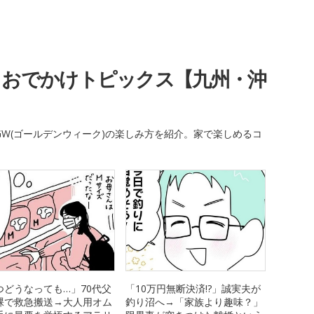
・おでかけトピックス【九州・沖
W(ゴールデンウィーク)の楽しみ方を紹介。家で楽しめるコ
つどうなっても…」70代父
「10万円無断決済!?」誠実夫が
裸で救急搬送→大人用オム
釣り沼へ→「家族より趣味？」