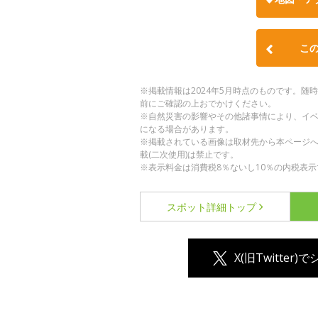
こ
※掲載情報は2024年5月時点のものです。
前にご確認の上おでかけください。
※自然災害の影響やその他諸事情により、イ
になる場合があります。
※掲載されている画像は取材先から本ページ
載(二次使用)は禁止です。
※表示料金は消費税8％ないし10％の内税表示
スポット詳細
トップ
X(旧Twitter)