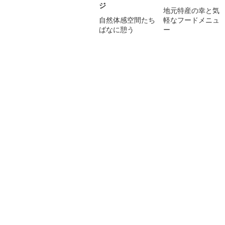
ジ
地元特産の幸と気
自然体感空間たち
軽なフードメニュ
ばなに憩う
ー