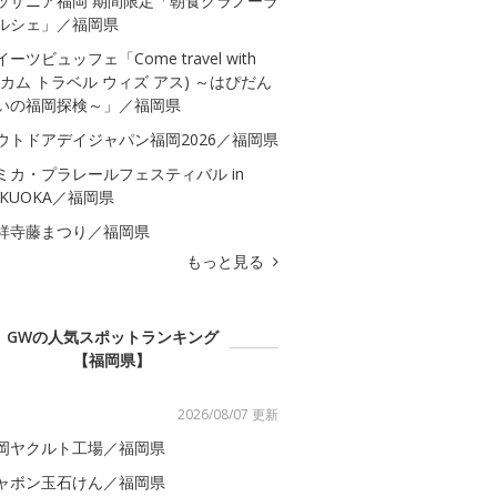
ッザニア福岡 期間限定「朝食グラノーラ
ルシェ」／福岡県
イーツビュッフェ「Come travel with
s(カム トラベル ウィズ アス) ～はぴだん
いの福岡探検～」／福岡県
ウトドアデイジャパン福岡2026／福岡県
ミカ・プラレールフェスティバル in
UKUOKA／福岡県
祥寺藤まつり／福岡県
もっと見る
GWの人気スポットランキング
【福岡県】
2026/08/07 更新
岡ヤクルト工場／福岡県
ャボン玉石けん／福岡県