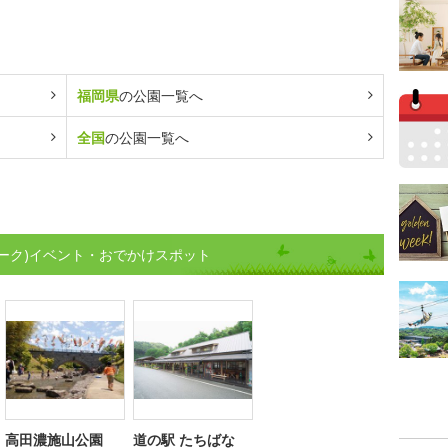
福岡県
の公園一覧へ
全国
の公園一覧へ
ーク)イベント・おでかけスポット
高田濃施山公園
道の駅 たちばな