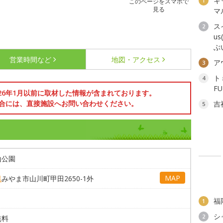
キ
1
このページをスマホで
見る
マ
ス
2
u
ぶ
営業時間など
地図・アクセス
ア
3
ト
4
F
026年1月以前に取材した情報が含まれております。
合には、直接施設へお問い合わせください。
吉
5
山公園
MAP
県
みやま市山川町甲田2650-1外
福
1
シ
2
無料