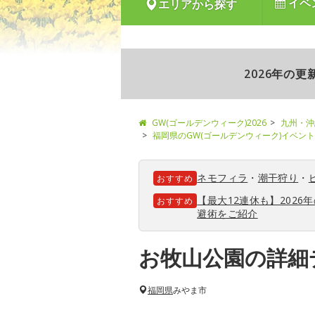
イベ
エリアから探す
2026年の
GW(ゴールデンウィーク)2026
九州・沖
福岡県のGW(ゴールデンウィーク)イベン
ネモフィラ
・
潮干狩り
・
おすすめ
【最大12連休も】202
おすすめ
避術をご紹介
お牧山公園の詳細
福岡県
みやま市