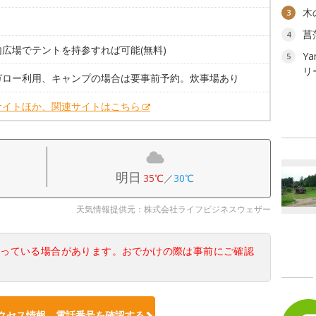
木
3
。
菖
4
内広場でテントを持参すれば可能(無料)
Ya
5
リ
ガロー利用、キャンプの場合は要事前予約。炊事場あり
サイトほか、関連サイトはこちら
明日
35℃
／
30℃
天気情報提供元：株式会社ライフビジネスウェザー
なっている場合があります。おでかけの際は事前にご確認
クセス情報、電話番号を確認する