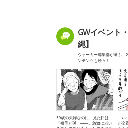
GWイベント
縄】
ウォーカー編集部が選ぶ、G
ンテンツも続々！
30歳の夫婦なのに、見た目は
「い
「祖母と孫」――。急激に老い
が全