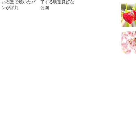
い石窯で焼いたパ
了する眺望良好な
ンが評判
公園