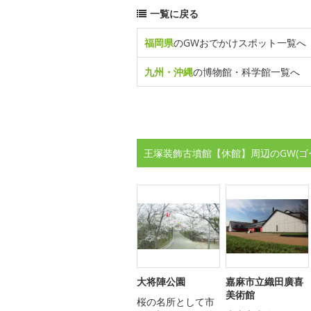
一覧に戻る
福岡県
のGWおでかけスポット一覧へ
九州・沖縄
の博物館・科学館一覧へ
王塚装飾古墳館【休館】周辺のGW(
大将陣公園
嘉麻市立織田廣喜
美術館
桜の名所として市