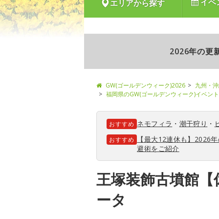
イベ
エリアから探す
2026年の
GW(ゴールデンウィーク)2026
九州・沖
福岡県のGW(ゴールデンウィーク)イベン
ネモフィラ
・
潮干狩り
・
おすすめ
【最大12連休も】202
おすすめ
避術をご紹介
王塚装飾古墳館【
ータ