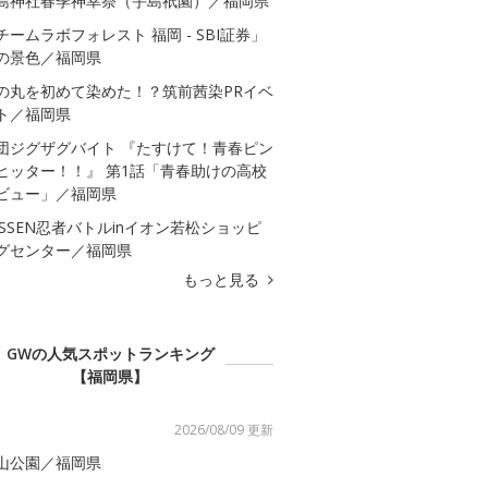
島神社春季神幸祭（宇島祇園）／福岡県
チームラボフォレスト 福岡 - SBI証券」
の景色／福岡県
の丸を初めて染めた！？筑前茜染PRイベ
ト／福岡県
団ジグザグバイト 『たすけて！青春ピン
ヒッター！！』 第1話「青春助けの高校
ビュー」／福岡県
ASSEN忍者バトルinイオン若松ショッピ
グセンター／福岡県
もっと見る
GWの人気スポットランキング
【福岡県】
2026/08/09 更新
山公園／福岡県