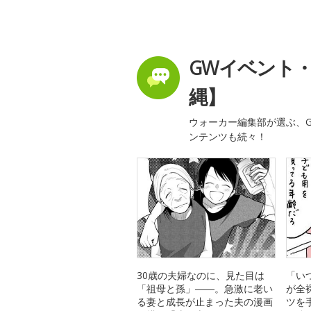
GWイベント
縄】
ウォーカー編集部が選ぶ、G
ンテンツも続々！
30歳の夫婦なのに、見た目は
「い
「祖母と孫」――。急激に老い
が全
る妻と成長が止まった夫の漫画
ツを