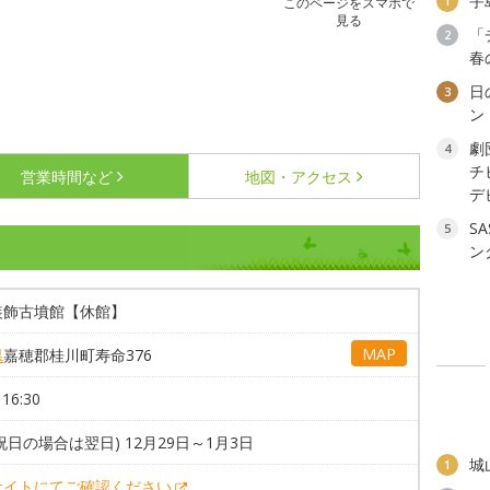
宇
1
このページをスマホで
見る
「
2
春
日
3
ン
劇
4
チ
営業時間など
地図・アクセス
デ
S
5
ン
装飾古墳館【休館】
MAP
県
嘉穂郡桂川町寿命376
16:30
祝日の場合は翌日) 12月29日～1月3日
城
1
サイトにてご確認ください