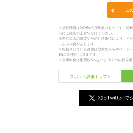
こ
※掲載情報は2026年3月時点のものです。
前にご確認の上おでかけください。
※自然災害の影響やその他諸事情により、イ
になる場合があります。
※掲載されている画像は取材先から本ページ
載(二次使用)は禁止です。
※表示料金は消費税8％ないし10％の内税表示
スポット詳細
トップ
X(旧Twitter)