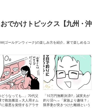
・おでかけトピックス【九州・沖
W(ゴールデンウィーク)の楽しみ方を紹介。家で楽しめるコ
つどうなっても…」70代父
「10万円無断決済!?」誠実夫が
裸で救急搬送→大人用オム
釣り沼へ→「家族より趣味？」
手に最悪を覚悟するアラサ
限界妻が突きつけた離婚という