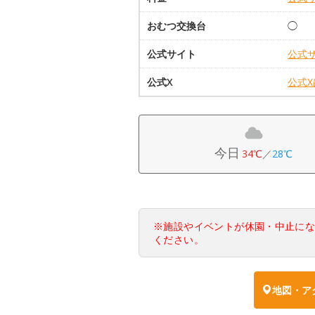
おむつ交換台
◯
公式サイト
公式
公式X
公式
今日
34℃
／
28℃
※施設やイベントが休園・中止に
ください。
地図・ア