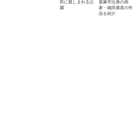
民に親しまれる公
嘉麻市出身の画
園
家・織田廣喜の作
品を紹介