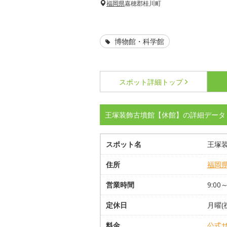
福岡県
嘉穂郡桂川町
博物館・科学館
スポット詳細
トップ
王塚装飾古墳館【休館】の詳細データ
スポット名
王塚
住所
福岡
営業時間
9:00～
定休日
月曜(
料金
公式