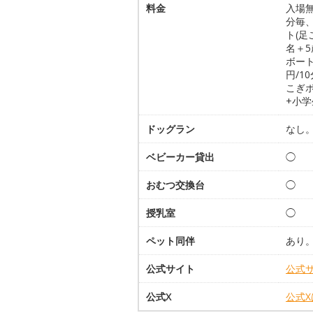
料金
入場無
分毎
ト(足
名＋5
ボート
円/1
こぎボ
+小学
ドッグラン
なし
ベビーカー貸出
◯
おむつ交換台
◯
授乳室
◯
ペット同伴
あり
公式サイト
公式
公式X
公式