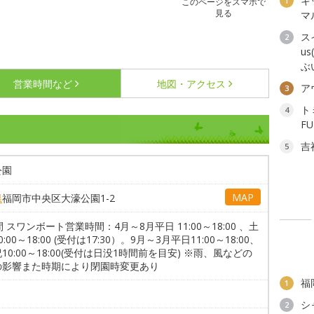
キ
1
このページをスマホで
見る
マ
ス
2
u
ぶ
営業時間など
地図・アクセス
ア
3
ト
4
F
吉
5
公園
MAP
県
福岡市中央区大濠公園1-2
間 スワンボート営業時間：4月～8月平日 11:00～18:00 、土
:00～18:00 (受付は17:30）。9月～3月平日11:00～18:00、
10:00～18:00(受付は日没1時間前を目安) ※雨、風などの
の影響また時期により閉園時変更あり
福
1
シ
2