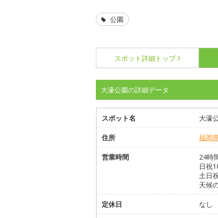
公園
スポット詳細
トップ
大濠公園の詳細データ
スポット名
大濠
住所
福岡
営業時間
24時
日祝10
土日祝
天候
定休日
なし