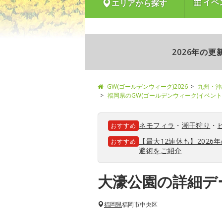
イベ
エリアから探す
2026年の
GW(ゴールデンウィーク)2026
九州・沖
福岡県のGW(ゴールデンウィーク)イベン
ネモフィラ
・
潮干狩り
・
おすすめ
【最大12連休も】202
おすすめ
避術をご紹介
大濠公園の詳細デ
福岡県
福岡市中央区