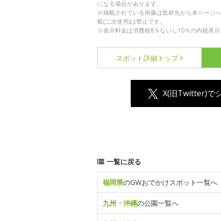
になる場合があります。
※掲載されている画像は取材先から本ページ
載(二次使用)は禁止です。
※表示料金は消費税8％ないし10％の内税表示
スポット詳細
トップ
X(旧Twitter)
一覧に戻る
福岡県
のGWおでかけスポット一覧へ
九州・沖縄
の公園一覧へ