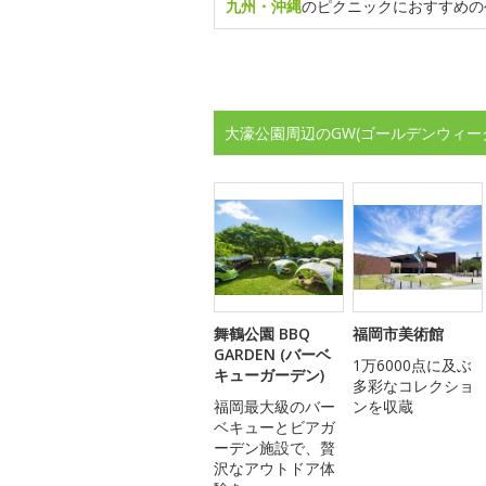
九州・沖縄
のピクニックにおすすめの
大濠公園周辺のGW(ゴールデンウィー
舞鶴公園 BBQ
福岡市美術館
GARDEN (バーベ
1万6000点に及ぶ
キューガーデン)
多彩なコレクショ
福岡最大級のバー
ンを収蔵
ベキューとビアガ
ーデン施設で、贅
沢なアウトドア体