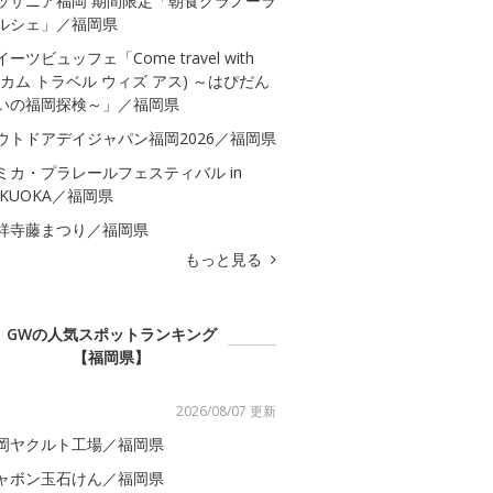
ッザニア福岡 期間限定「朝食グラノーラ
ルシェ」／福岡県
イーツビュッフェ「Come travel with
s(カム トラベル ウィズ アス) ～はぴだん
いの福岡探検～」／福岡県
ウトドアデイジャパン福岡2026／福岡県
ミカ・プラレールフェスティバル in
UKUOKA／福岡県
祥寺藤まつり／福岡県
もっと見る
GWの人気スポットランキング
【福岡県】
2026/08/07 更新
岡ヤクルト工場／福岡県
ャボン玉石けん／福岡県