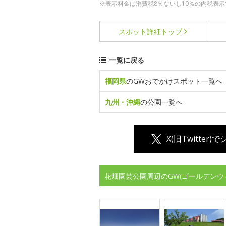
※表示料金は消費税8％ないし10％の内税表示
スポット詳細
トップ
一覧に戻る
福岡県
のGWおでかけスポット一覧へ
九州・沖縄
の公園一覧へ
X(旧Twitter)
花畑園芸公園周辺のGW(ゴールデンウ