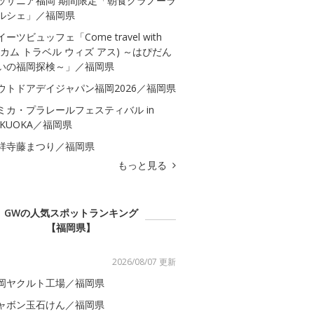
ッザニア福岡 期間限定「朝食グラノーラ
ルシェ」／福岡県
イーツビュッフェ「Come travel with
s(カム トラベル ウィズ アス) ～はぴだん
いの福岡探検～」／福岡県
ウトドアデイジャパン福岡2026／福岡県
ミカ・プラレールフェスティバル in
UKUOKA／福岡県
祥寺藤まつり／福岡県
もっと見る
GWの人気スポットランキング
【福岡県】
2026/08/07 更新
岡ヤクルト工場／福岡県
ャボン玉石けん／福岡県