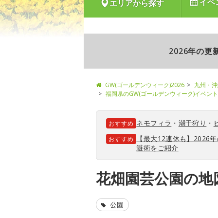
イベ
エリアから探す
2026年の
GW(ゴールデンウィーク)2026
九州・沖
福岡県のGW(ゴールデンウィーク)イベン
ネモフィラ
・
潮干狩り
・
おすすめ
【最大12連休も】202
おすすめ
避術をご紹介
花畑園芸公園の地
公園