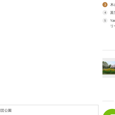
木
3
菖
4
Ya
5
リ
園芸公園