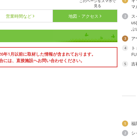
キ
1
このページをスマホで
見る
マ
営業時間など
地図・アクセス
ス
2
u
ぶ
ア
3
ト
4
026年1月以前に取材した情報が含まれております。
F
合には、直接施設へお問い合わせください。
吉
5
福
1
シ
2