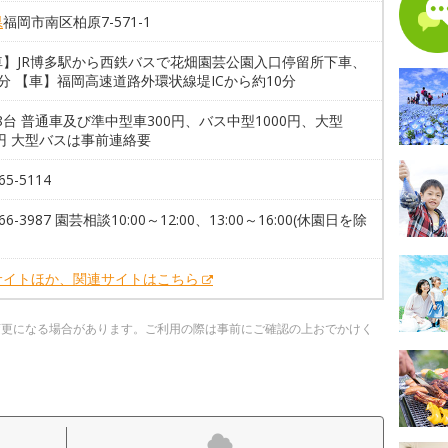
県
福岡市南区柏原7-571-1
車】JR博多駅から西鉄バスで花畑園芸公園入口停留所下車、
分 【車】福岡高速道路外環状線堤ICから約10分
18台 普通車及び準中型車300円、バス中型1000円、大型
0円 大型バスは事前連絡要
65-5114
566-3987 園芸相談10:00～12:00、13:00～16:00(休園日を除
サイトほか、関連サイトはこちら
変更になる場合があります。ご利用の際は事前にご確認の上おでかけく