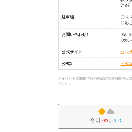
約8分
駐車場
〇 
に応
お問い合わせ1
050
(9:00
公式サイト
公式
公式X
公式
※イベントの開催情報や施設の営業時間等は
ださい。
今日
38℃
／
30℃