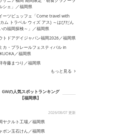
ッザニア福岡 期間限定「朝食グラノーラ
ルシェ」／福岡県
イーツビュッフェ「Come travel with
s(カム トラベル ウィズ アス) ～はぴだん
いの福岡探検～」／福岡県
ウトドアデイジャパン福岡2026／福岡県
ミカ・プラレールフェスティバル in
UKUOKA／福岡県
祥寺藤まつり／福岡県
もっと見る
GWの人気スポットランキング
【福岡県】
2026/08/07 更新
岡ヤクルト工場／福岡県
ャボン玉石けん／福岡県