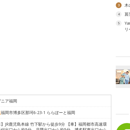
木
3
菖
4
Ya
5
リ
ザニア福岡
県
福岡市博多区那珂6-23-1 ららぽーと福岡
】JR鹿児島本線 竹下駅から徒歩9分 【車】福岡都市高速環
板付出口から約5分、月隈出口から約5分、博多駅東出口から