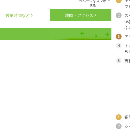
キ
1
このページをスマホで
見る
マ
営業時間など
地図・アクセス
ス
2
u
ぶ
ア
3
ト
4
F
吉
5
福
1
シ
2