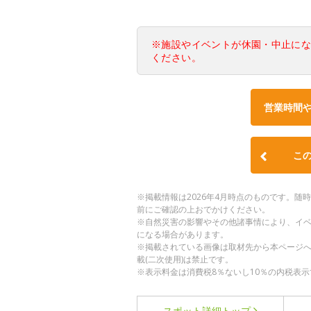
※施設やイベントが休園・中止に
ください。
営業時間
こ
※掲載情報は2026年4月時点のものです。
前にご確認の上おでかけください。
※自然災害の影響やその他諸事情により、イ
になる場合があります。
※掲載されている画像は取材先から本ページ
載(二次使用)は禁止です。
※表示料金は消費税8％ないし10％の内税表示
スポット詳細
トップ