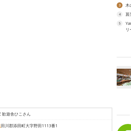
木
3
菖
4
Ya
5
リ
駅 歓遊舎ひこさん
県
田川郡添田町大字野田1113番1