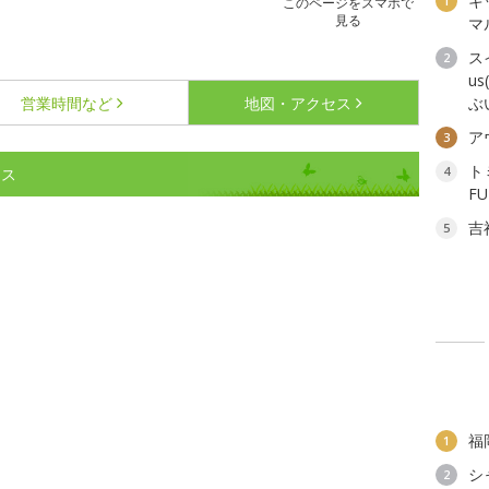
キ
1
このページをスマホで
見る
マ
ス
2
u
営業時間など
地図・アクセス
ぶ
ア
3
ト
4
セス
F
吉
5
福
1
シ
2