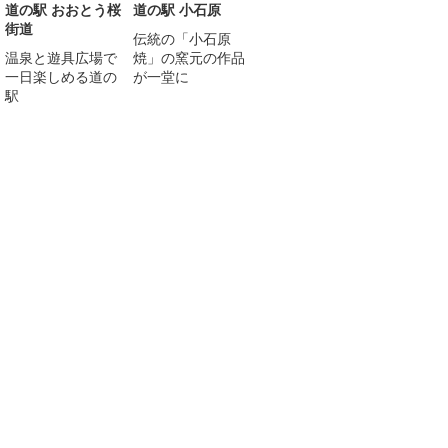
道の駅 おおとう桜
道の駅 小石原
街道
伝統の「小石原
温泉と遊具広場で
焼」の窯元の作品
一日楽しめる道の
が一堂に
駅