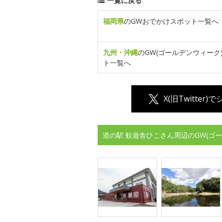
一覧に戻る
福岡県
のGWおでかけスポット一覧へ
九州・沖縄
のGW(ゴールデンウィーク
ト一覧へ
X(旧Twitter)
道の駅 歓遊舎ひこさん周辺のGW(ゴ