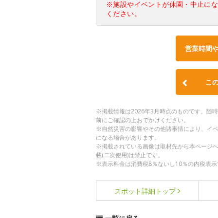
※施設やイベントが休園・中止に
ください。
営業時間
こ
※掲載情報は2026年3月時点のものです。
前にご確認の上おでかけください。
※自然災害の影響やその他諸事情により、イ
になる場合があります。
※掲載されている画像は取材先から本ページ
載(二次使用)は禁止です。
※表示料金は消費税8％ないし10％の内税表示
スポット詳細
トップ