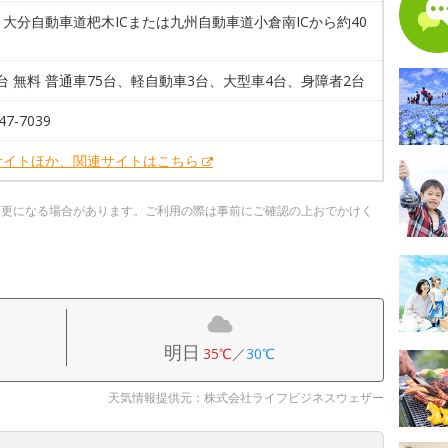
大分自動車道杷木ICまたは九州自動車道小倉南ICから約40
4台 無料 普通車75台、軽自動車3台、大型車4台、身障者2台
47-7039
サイトほか、関連サイトはこちら
変更になる場合があります。ご利用の際は事前にご確認の上おでかけく
明日
35℃
／
30℃
天気情報提供元：株式会社ライフビジネスウェザー