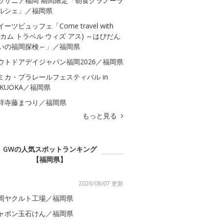
ッザニア福岡 期間限定「朝食グラノーラ
ルシェ」／福岡県
イーツビュッフェ「Come travel with
s(カム トラベル ウィズ アス) ～はぴだん
いの福岡探検～」／福岡県
ウトドアデイジャパン福岡2026／福岡県
ミカ・プラレールフェスティバル in
UKUOKA／福岡県
祥寺藤まつり／福岡県
もっと見る
GWの人気スポットランキング
【福岡県】
2026/08/07 更新
岡ヤクルト工場／福岡県
ャボン玉石けん／福岡県