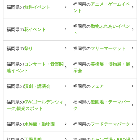
福岡県の
アニメ・ゲームイベ
福岡県の
無料イベント
ント
福岡県の
動物ふれあいイベン
福岡県の
花イベント
ト
福岡県の
祭り
福岡県の
フリーマーケット
福岡県の
コンサート・音楽関
福岡県の
美術展・博物展・展
連イベント
示会
福岡県の
演劇・講演会
福岡県の
フェア
福岡県の
GW(ゴールデンウィ
福岡県の
遊園地・テーマパー
ーク)観光スポット
ク
福岡県の
水族館・動物園
福岡県の
フードテーマパーク
福岡県の
工場見学
福岡県の
キャンプ場・BBQ場