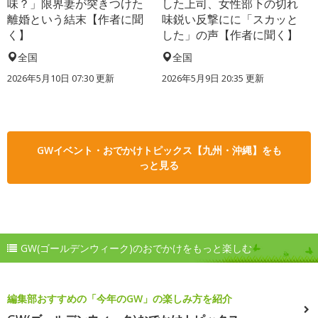
味？」限界妻が突きつけた
した上司、女性部下の切れ
離婚という結末【作者に聞
味鋭い反撃にに「スカッと
く】
した」の声【作者に聞く】
全国
全国
2026年5月10日 07:30 更新
2026年5月9日 20:35 更新
GWイベント・おでかけトピックス【九州・沖縄】をも
っと見る
GW(ゴールデンウィーク)のおでかけをもっと楽しむ
編集部おすすめの「今年のGW」の楽しみ方を紹介