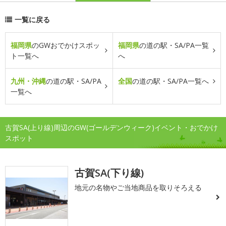
一覧に戻る
福岡県
のGWおでかけスポッ
福岡県
の道の駅・SA/PA一覧
ト一覧へ
へ
九州・沖縄
の道の駅・SA/PA
全国
の道の駅・SA/PA一覧へ
一覧へ
古賀SA(上り線)周辺のGW(ゴールデンウィーク)イベント・おでかけ
スポット
古賀SA(下り線)
地元の名物やご当地商品を取りそろえる