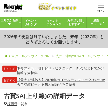
MENU
イベント
イベント
エリアから探
カテゴリ別
最新
カレンダー
ランキング
す
おすすめ
ニュース
2026年の更新は終了いたしました。来年（2027年）も
どうぞよろしくお願いします。
GW(ゴールデンウィーク)2026
九州・沖縄のGW(ゴールデンウィー
ネモフィラ
・
潮干狩り
・
ピクニック
・
BBQ
などおでかけ
おすすめ
情報を大特集
【最大12連休も】2026年のゴールデンウィークはいつか
おすすめ
ら？混雑ピーク予想と回避術をご紹介
古賀SA(上り線)の詳細データ
福岡県
古賀市