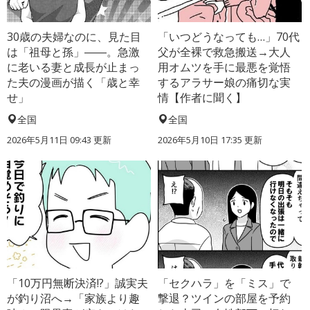
30歳の夫婦なのに、見た目
「いつどうなっても…」70代
は「祖母と孫」――。急激
父が全裸で救急搬送→大人
に老いる妻と成長が止まっ
用オムツを手に最悪を覚悟
た夫の漫画が描く「歳と幸
するアラサー娘の痛切な実
せ」
情【作者に聞く】
全国
全国
2026年5月11日 09:43 更新
2026年5月10日 17:35 更新
「10万円無断決済!?」誠実夫
「セクハラ」を「ミス」で
が釣り沼へ→「家族より趣
撃退？ツインの部屋を予約