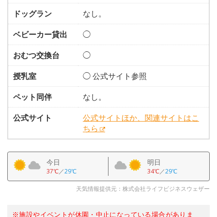
ドッグラン
なし。
ベビーカー貸出
◯
おむつ交換台
◯
授乳室
◯ 公式サイト参照
ペット同伴
なし。
公式サイト
公式サイトほか、関連サイトはこ
ちら
今日
明日
37℃
／
29℃
34℃
／
29℃
天気情報提供元：株式会社ライフビジネスウェザー
※施設やイベントが休園・中止になっている場合がありま