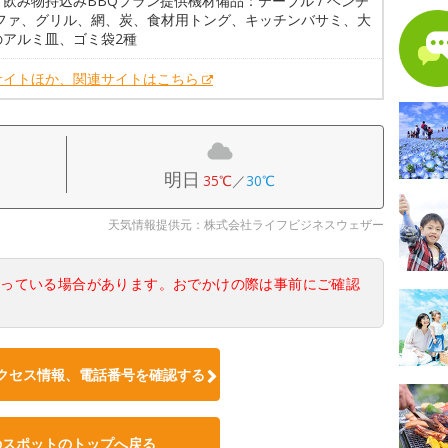
飲み物持込みBBQプラン提供機材備品：テーブル / ベンチ
 ソファ、グリル、網、炭、食材用トング、キッチンバサミ、大
のアルミ皿、ゴミ袋2種
サイトほか、関連サイトはこちら
明日
35℃
／
30℃
天気情報提供元：株式会社ライフビジネスウェザー
なっている場合があります。おでかけの際は事前にご確認
クセス情報、電話番号を確認する
のスポットのトップへ戻る