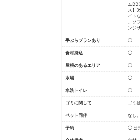
ムBB
ス】
イト
。ソフ
ンジサ
手ぶらプランあり
◯
食材持込
◯
屋根のあるエリア
◯
水場
◯
水洗トイレ
◯
ゴミに関して
ゴミ
ペット同伴
なし
予約
◯ 