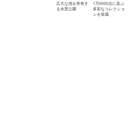
広大な池を所有す
1万6000点に及ぶ
る水景公園
多彩なコレクショ
ンを収蔵