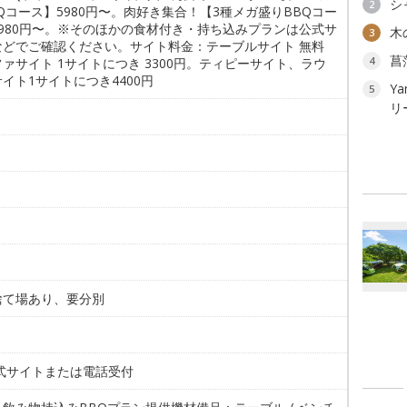
シ
2
Qコース】5980円〜。肉好き集合！【3種メガ盛りBBQコー
3980円〜。※そのほかの食材付き・持ち込みプランは公式サ
木
3
などでご確認ください。サイト料金：テーブルサイト 無料
菖
4
ァサイト 1サイトにつき 3300円。ティピーサイト、ラウ
イト1サイトにつき4400円
Ya
5
リ
捨て場あり、要分別
。
公式サイトまたは電話受付