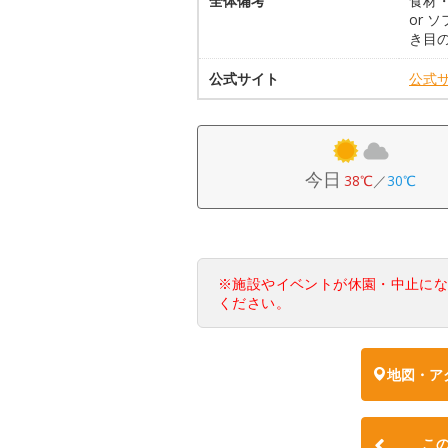
全体備考
食材・
or
き目
公式サイト
公式
今日
38℃
／
30℃
※施設やイベントが休園・中止に
ください。
地図・ア
こ