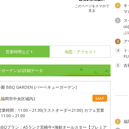
キ
1
このページをスマホで
見る
マ
ス
2
u
ぶ
ア
3
ト
4
営業時間など
地図・アクセス
F
吉
5
ューガーデン)の詳細データ
園 BBQ GARDEN (バーベキューガーデン)
MAP
県
福岡市中央区城内2
営業時間：11:00～21:30(ラストオーダー21:00) カフェ営業
1:00～21:00
福
1
BBQプラン：A5ランク宮崎牛×海鮮オールスター【プレミア