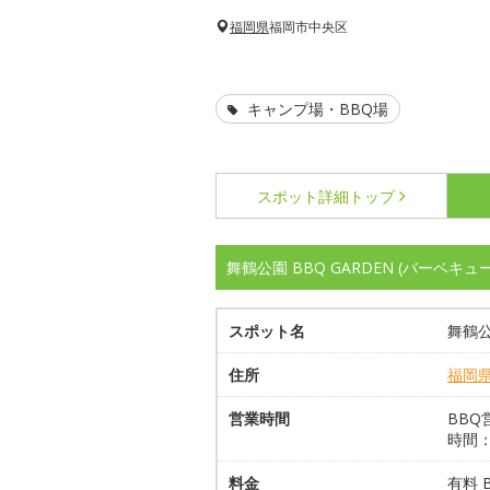
福岡県
福岡市中央区
キャンプ場・BBQ場
スポット詳細
トップ
舞鶴公園 BBQ GARDEN (バーベキ
スポット名
舞鶴公
住所
福岡
営業時間
BBQ
時間：1
料金
有料 