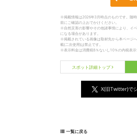
※掲載情報は2026年3月時点のものです。
前にご確認の上おでかけください。
※自然災害の影響やその他諸事情により、イ
になる場合があります。
※掲載されている画像は取材先から本ページ
載(二次使用)は禁止です。
※表示料金は消費税8％ないし10％の内税表示
スポット詳細
トップ
X(旧Twitter)
一覧に戻る