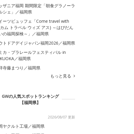
ッザニア福岡 期間限定「朝食グラノーラ
ルシェ」／福岡県
イーツビュッフェ「Come travel with
s(カム トラベル ウィズ アス) ～はぴだん
いの福岡探検～」／福岡県
ウトドアデイジャパン福岡2026／福岡県
ミカ・プラレールフェスティバル in
UKUOKA／福岡県
祥寺藤まつり／福岡県
もっと見る
GWの人気スポットランキング
【福岡県】
2026/08/07 更新
岡ヤクルト工場／福岡県