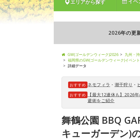
イベ
エリアから探す
2026年の
GW(ゴールデンウィーク)2026
九州・沖
福岡県のGW(ゴールデンウィーク)イベン
詳細データ
ネモフィラ
・
潮干狩り
・
おすすめ
【最大12連休も】202
おすすめ
避術をご紹介
舞鶴公園 BBQ GA
キューガーデン)