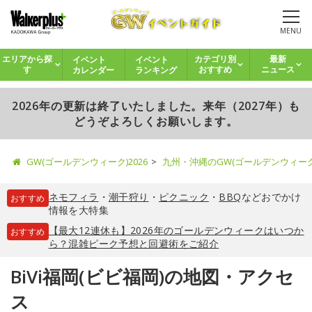
MENU
イベント
イベント
エリアから探
カテゴリ別
最新
カレンダー
ランキング
す
おすすめ
ニュース
2026年の更新は終了いたしました。来年（2027年）も
どうぞよろしくお願いします。
GW(ゴールデンウィーク)2026
九州・沖縄のGW(ゴールデンウィー
ネモフィラ
・
潮干狩り
・
ピクニック
・
BBQ
などおでかけ
おすすめ
情報を大特集
【最大12連休も】2026年のゴールデンウィークはいつか
おすすめ
ら？混雑ピーク予想と回避術をご紹介
BiVi福岡(ビビ福岡)の地図・アクセ
ス