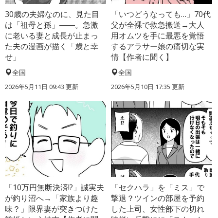
30歳の夫婦なのに、見た目
「いつどうなっても…」70代
は「祖母と孫」――。急激
父が全裸で救急搬送→大人
に老いる妻と成長が止まっ
用オムツを手に最悪を覚悟
た夫の漫画が描く「歳と幸
するアラサー娘の痛切な実
せ」
情【作者に聞く】
全国
全国
2026年5月11日 09:43 更新
2026年5月10日 17:35 更新
「10万円無断決済!?」誠実夫
「セクハラ」を「ミス」で
が釣り沼へ→「家族より趣
撃退？ツインの部屋を予約
味？」限界妻が突きつけた
した上司、女性部下の切れ