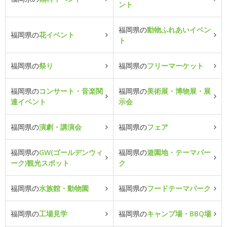
ント
福岡県の
動物ふれあいイベン
福岡県の
花イベント
ト
福岡県の
祭り
福岡県の
フリーマーケット
福岡県の
コンサート・音楽関
福岡県の
美術展・博物展・展
連イベント
示会
福岡県の
演劇・講演会
福岡県の
フェア
福岡県の
GW(ゴールデンウィ
福岡県の
遊園地・テーマパー
ーク)観光スポット
ク
福岡県の
水族館・動物園
福岡県の
フードテーマパーク
福岡県の
工場見学
福岡県の
キャンプ場・BBQ場