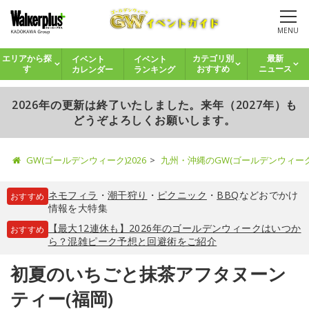
MENU
イベント
イベント
エリアから探
カテゴリ別
最新
カレンダー
ランキング
す
おすすめ
ニュース
2026年の更新は終了いたしました。来年（2027年）も
どうぞよろしくお願いします。
GW(ゴールデンウィーク)2026
九州・沖縄のGW(ゴールデンウィー
ネモフィラ
・
潮干狩り
・
ピクニック
・
BBQ
などおでかけ
おすすめ
情報を大特集
【最大12連休も】2026年のゴールデンウィークはいつか
おすすめ
ら？混雑ピーク予想と回避術をご紹介
初夏のいちごと抹茶アフタヌーン
ティー(福岡)