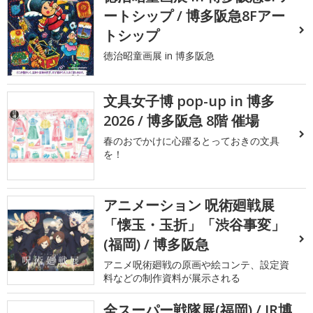
ートシップ / 博多阪急8Fアー
トシップ
徳治昭童画展 in 博多阪急
文具女子博 pop-up in 博多
2026 / 博多阪急 8階 催場
春のおでかけに心躍るとっておきの文具
を！
アニメーション 呪術廻戦展
「懐玉・玉折」「渋谷事変」
(福岡) / 博多阪急
アニメ呪術廻戦の原画や絵コンテ、設定資
料などの制作資料が展示される
全スーパー戦隊展(福岡) / JR博