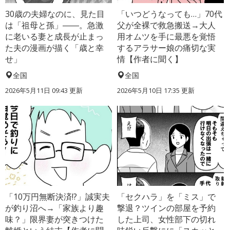
30歳の夫婦なのに、見た目
「いつどうなっても…」70代
は「祖母と孫」――。急激
父が全裸で救急搬送→大人
に老いる妻と成長が止まっ
用オムツを手に最悪を覚悟
た夫の漫画が描く「歳と幸
するアラサー娘の痛切な実
せ」
情【作者に聞く】
全国
全国
2026年5月11日 09:43 更新
2026年5月10日 17:35 更新
「10万円無断決済!?」誠実夫
「セクハラ」を「ミス」で
が釣り沼へ→「家族より趣
撃退？ツインの部屋を予約
味？」限界妻が突きつけた
した上司、女性部下の切れ