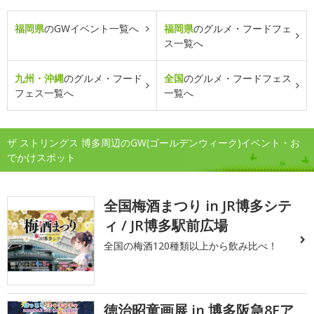
福岡県
のGWイベント一覧へ
福岡県
のグルメ・フードフェ
ス一覧へ
九州・沖縄
のグルメ・フード
全国
のグルメ・フードフェス
フェス一覧へ
一覧へ
ザ ストリングス 博多周辺のGW(ゴールデンウィーク)イベント・お
でかけスポット
全国梅酒まつり in JR博多シテ
ィ / JR博多駅前広場
全国の梅酒120種類以上から飲み比べ！
徳治昭童画展 in 博多阪急8Fア