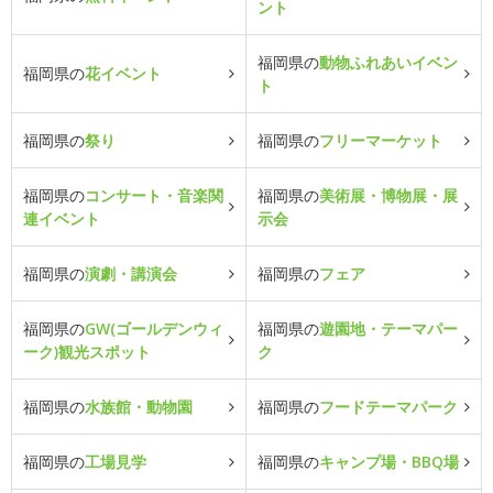
ント
福岡県の
動物ふれあいイベン
福岡県の
花イベント
ト
福岡県の
祭り
福岡県の
フリーマーケット
福岡県の
コンサート・音楽関
福岡県の
美術展・博物展・展
連イベント
示会
福岡県の
演劇・講演会
福岡県の
フェア
福岡県の
GW(ゴールデンウィ
福岡県の
遊園地・テーマパー
ーク)観光スポット
ク
福岡県の
水族館・動物園
福岡県の
フードテーマパーク
福岡県の
工場見学
福岡県の
キャンプ場・BBQ場