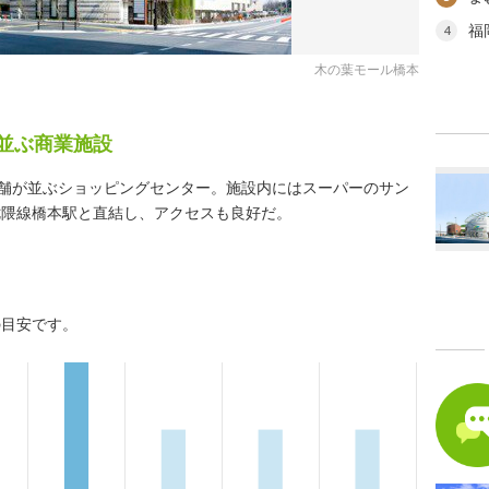
福
4
木の葉モール橋本
ー
が並ぶ商業施設
店舗が並ぶショッピングセンター。施設内にはスーパーのサン
七隈線橋本駅と直結し、アクセスも良好だ。
の目安です。