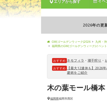
イベ
エリアから探す
2026年の
GW(ゴールデンウィーク)2026
九州・沖
福岡県のGW(ゴールデンウィーク)イベン
ネモフィラ
・
潮干狩り
・
おすすめ
【最大12連休も】202
おすすめ
避術をご紹介
木の葉モール橋本
福岡県
福岡市西区