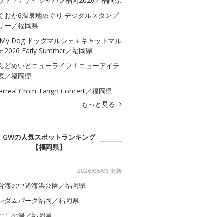
ウトドアデイジャパン福岡2026／福岡県
くおか6温泉地めぐり デジタルスタンプ
リー／福岡県
 My Dog ドッグマルシェ＋キャットマル
2026 Early Summer／福岡県
んどめいどニューライフ！ニューアイテ
展／福岡県
llarreal Crom Tango Concert／福岡県
もっと見る
GWの人気スポットランキング
【福岡県】
2026/08/06 更新
営海の中道海浜公園／福岡県
ンダムパーク福岡／福岡県
むしの湯／福岡県