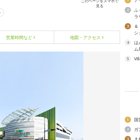
ア
1
このページをスマホで
見る
ふ
2
ル
ラ
＆
3
シェ
営業時間など
地図・アクセス
は
4
ム
Vi
5
国
1
ガ
2
ま
3