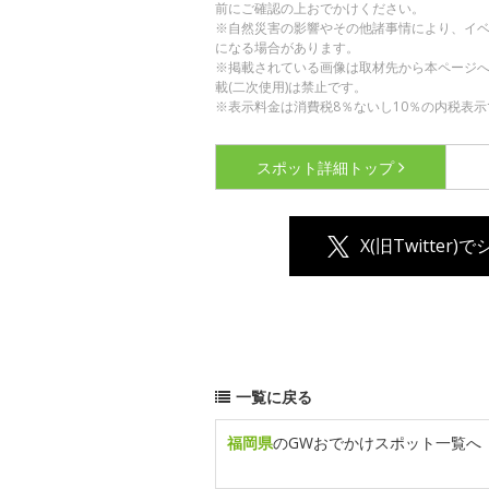
前にご確認の上おでかけください。
※自然災害の影響やその他諸事情により、イ
になる場合があります。
※掲載されている画像は取材先から本ページ
載(二次使用)は禁止です。
※表示料金は消費税8％ないし10％の内税表示
スポット詳細
トップ
X(旧Twitter)
一覧に戻る
福岡県
のGWおでかけスポット一覧へ