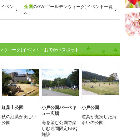
)イベン
全国
のGW(ゴールデンウィーク)イベント一覧
へ
ンウィーク)イベント・おでかけスポット
紅葉山公園
小戸公園バーベキ
小戸公園
ュー広場
秋の紅葉が美しい
遊具が充実した海
公園
海を望む公園で楽
沿いの公園
しむ期間限定BBQ
施設