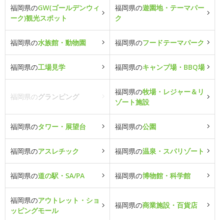
福岡県の
GW(ゴールデンウィ
福岡県の
遊園地・テーマパー
ーク)観光スポット
ク
福岡県の
水族館・動物園
福岡県の
フードテーマパーク
福岡県の
工場見学
福岡県の
キャンプ場・BBQ場
福岡県の
牧場・レジャー＆リ
福岡県の
グランピング
ゾート施設
福岡県の
タワー・展望台
福岡県の
公園
福岡県の
アスレチック
福岡県の
温泉・スパリゾート
福岡県の
道の駅・SA/PA
福岡県の
博物館・科学館
福岡県の
アウトレット・ショ
福岡県の
商業施設・百貨店
ッピングモール