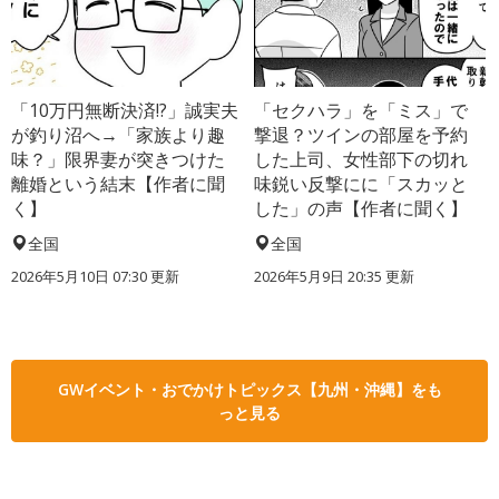
「10万円無断決済!?」誠実夫
「セクハラ」を「ミス」で
が釣り沼へ→「家族より趣
撃退？ツインの部屋を予約
味？」限界妻が突きつけた
した上司、女性部下の切れ
離婚という結末【作者に聞
味鋭い反撃にに「スカッと
く】
した」の声【作者に聞く】
全国
全国
2026年5月10日 07:30 更新
2026年5月9日 20:35 更新
GWイベント・おでかけトピックス【九州・沖縄】をも
っと見る