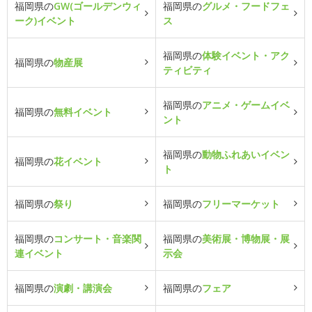
福岡県の
GW(ゴールデンウィ
福岡県の
グルメ・フードフェ
ーク)イベント
ス
福岡県の
体験イベント・アク
福岡県の
物産展
ティビティ
福岡県の
アニメ・ゲームイベ
福岡県の
無料イベント
ント
福岡県の
動物ふれあいイベン
福岡県の
花イベント
ト
福岡県の
祭り
福岡県の
フリーマーケット
福岡県の
コンサート・音楽関
福岡県の
美術展・博物展・展
連イベント
示会
福岡県の
演劇・講演会
福岡県の
フェア