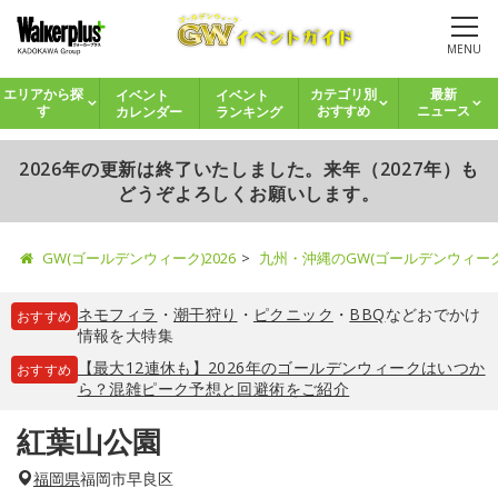
MENU
イベント
イベント
エリアから探
カテゴリ別
最新
カレンダー
ランキング
す
おすすめ
ニュース
2026年の更新は終了いたしました。来年（2027年）も
どうぞよろしくお願いします。
GW(ゴールデンウィーク)2026
九州・沖縄のGW(ゴールデンウィー
ネモフィラ
・
潮干狩り
・
ピクニック
・
BBQ
などおでかけ
おすすめ
情報を大特集
【最大12連休も】2026年のゴールデンウィークはいつか
おすすめ
ら？混雑ピーク予想と回避術をご紹介
紅葉山公園
福岡県
福岡市早良区