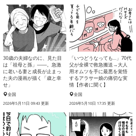
30歳の夫婦なのに、見た目
「いつどうなっても…」70代
は「祖母と孫」――。急激
父が全裸で救急搬送→大人
に老いる妻と成長が止まっ
用オムツを手に最悪を覚悟
た夫の漫画が描く「歳と幸
するアラサー娘の痛切な実
せ」
情【作者に聞く】
全国
全国
2026年5月11日 09:43 更新
2026年5月10日 17:35 更新