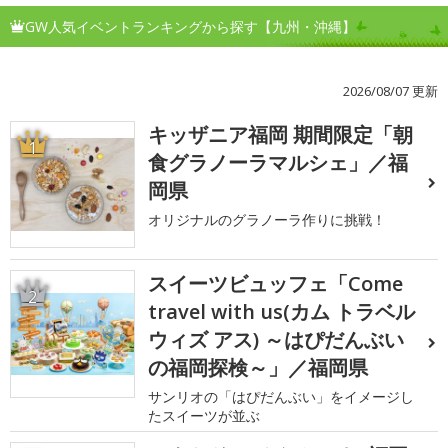
GW人気イベントランキングから探す【九州・沖縄】
2026/08/07 更新
キッザニア福岡 期間限定「朝
1
食グラノーラマルシェ」／福
岡県
オリジナルのグラノーラ作りに挑戦！
スイーツビュッフェ「Come
2
travel with us(カム トラベル
ウィズ アス) ～はぴだんぶい
の福岡探検～」／福岡県
サンリオの「はぴだんぶい」をイメージし
たスイーツが並ぶ