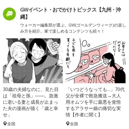
GWイベント・おでかけトピックス【九州・沖
縄】
ウォーカー編集部が選ぶ、GW(ゴールデンウィーク)の楽し
み方を紹介。家で楽しめるコンテンツも続々！
30歳の夫婦なのに、見た目
「いつどうなっても…」70代
は「祖母と孫」――。急激
父が全裸で救急搬送→大人
に老いる妻と成長が止まっ
用オムツを手に最悪を覚悟
た夫の漫画が描く「歳と幸
するアラサー娘の痛切な実
せ」
情【作者に聞く】
全国
全国