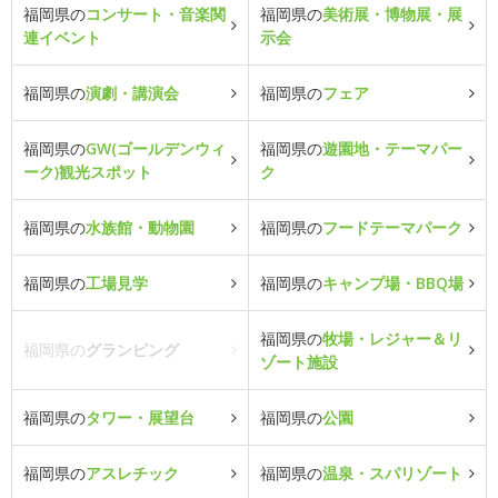
福岡県の
コンサート・音楽関
福岡県の
美術展・博物展・展
連イベント
示会
福岡県の
演劇・講演会
福岡県の
フェア
福岡県の
GW(ゴールデンウィ
福岡県の
遊園地・テーマパー
ーク)観光スポット
ク
福岡県の
水族館・動物園
福岡県の
フードテーマパーク
福岡県の
工場見学
福岡県の
キャンプ場・BBQ場
福岡県の
牧場・レジャー＆リ
福岡県の
グランピング
ゾート施設
福岡県の
タワー・展望台
福岡県の
公園
福岡県の
アスレチック
福岡県の
温泉・スパリゾート