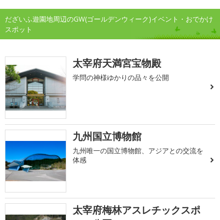
だざいふ遊園地周辺のGW(ゴールデンウィーク)イベント・おでかけ
スポット
太宰府天満宮宝物殿
学問の神様ゆかりの品々を公開
九州国立博物館
九州唯一の国立博物館、アジアとの交流を
体感
太宰府梅林アスレチックスポ