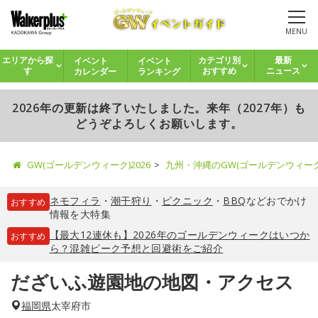
MENU
イベント
イベント
エリアから探
カテゴリ別
最新
カレンダー
ランキング
す
おすすめ
ニュース
2026年の更新は終了いたしました。来年（2027年）も
どうぞよろしくお願いします。
GW(ゴールデンウィーク)2026
九州・沖縄のGW(ゴールデンウィー
ネモフィラ
・
潮干狩り
・
ピクニック
・
BBQ
などおでかけ
おすすめ
情報を大特集
【最大12連休も】2026年のゴールデンウィークはいつか
おすすめ
ら？混雑ピーク予想と回避術をご紹介
だざいふ遊園地の地図・アクセス
福岡県
太宰府市