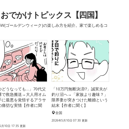
・おでかけトピックス【四国】
W(ゴールデンウィーク)の楽しみ方を紹介。家で楽しめるコ
つどうなっても…」70代父
「10万円無断決済!?」誠実夫が
裸で救急搬送→大人用オム
釣り沼へ→「家族より趣味？」
手に最悪を覚悟するアラサ
限界妻が突きつけた離婚という
の痛切な実情【作者に聞
結末【作者に聞く】
全国
国
2026年5月10日 07:30 更新
5月10日 17:35 更新