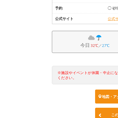
予約
◯ 
公式サイト
公式
今日
32℃
／
27℃
※施設やイベントが休園・中止に
ください。
地図・ア
こ