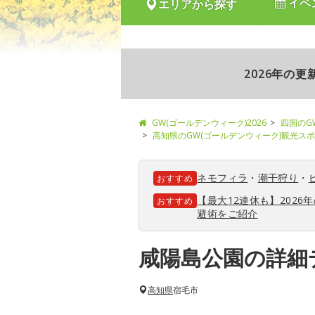
イベ
エリアから探す
2026年の
GW(ゴールデンウィーク)2026
四国のG
高知県のGW(ゴールデンウィーク)観光ス
ネモフィラ
・
潮干狩り
・
おすすめ
【最大12連休も】202
おすすめ
避術をご紹介
咸陽島公園の詳細
高知県
宿毛市