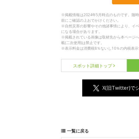
※掲載情報は2024年5月時点のものです。
前にご確認の上おでかけください。
※自然災害の影響やその他諸事情により、イ
になる場合があります。
※掲載されている画像は取材先から本ページ
載(二次使用)は禁止です。
※表示料金は消費税8％ないし10％の内税表示
スポット詳細
トップ
X(旧Twitter)
一覧に戻る