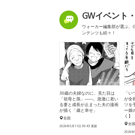
GWイベント
ウォーカー編集部が選ぶ、G
ンテンツも続々！
30歳の夫婦なのに、見た目は
「い
「祖母と孫」――。急激に老い
が全
る妻と成長が止まった夫の漫画
ツを
が描く「歳と幸せ」
ー娘
く】
全国
全
2026年5月11日 09:43 更新
2026年