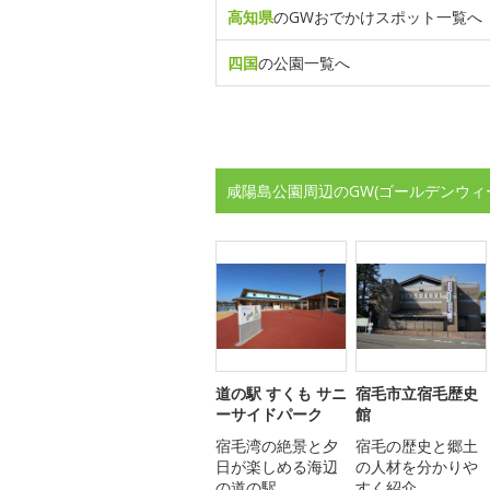
高知県
のGWおでかけスポット一覧へ
四国
の公園一覧へ
咸陽島公園周辺のGW(ゴールデンウィ
道の駅 すくも サニ
宿毛市立宿毛歴史
ーサイドパーク
館
宿毛湾の絶景と夕
宿毛の歴史と郷土
日が楽しめる海辺
の人材を分かりや
の道の駅
すく紹介