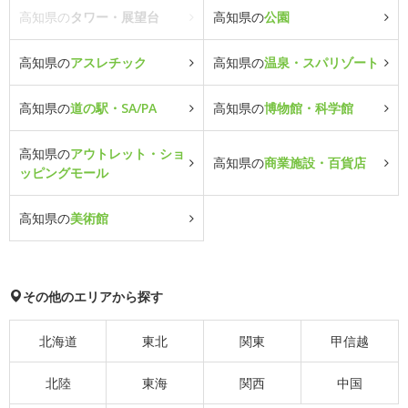
高知県の
タワー・展望台
高知県の
公園
高知県の
アスレチック
高知県の
温泉・スパリゾート
高知県の
道の駅・SA/PA
高知県の
博物館・科学館
高知県の
アウトレット・ショ
高知県の
商業施設・百貨店
ッピングモール
高知県の
美術館
その他のエリアから探す
北海道
東北
関東
甲信越
北陸
東海
関西
中国