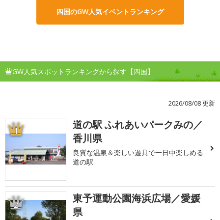
四国のGW人気イベントランキング
GW人気スポットランキングから探す【四国】
2026/08/08 更新
道の駅 ふれあいパークみの／
1
香川県
良質な温泉＆楽しい遊具で一日中楽しめる
道の駅
東予運動公園海浜広場／愛媛
2
県