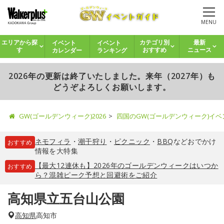
MENU
イベント
イベント
エリアから探
カテゴリ別
最新
カレンダー
ランキング
す
おすすめ
ニュース
2026年の更新は終了いたしました。来年（2027年）も
どうぞよろしくお願いします。
GW(ゴールデンウィーク)2026
四国のGW(ゴールデンウィーク)イ
ネモフィラ
・
潮干狩り
・
ピクニック
・
BBQ
などおでかけ
おすすめ
情報を大特集
【最大12連休も】2026年のゴールデンウィークはいつか
おすすめ
ら？混雑ピーク予想と回避術をご紹介
高知県立五台山公園
高知県
高知市