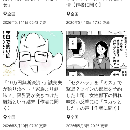
せ」
情【作者に聞く】
全国
全国
2026年5月11日 09:43 更新
2026年5月10日 17:35 更新
「10万円無断決済!?」誠実夫
「セクハラ」を「ミス」で
が釣り沼へ→「家族より趣
撃退？ツインの部屋を予約
味？」限界妻が突きつけた
した上司、女性部下の切れ
離婚という結末【作者に聞
味鋭い反撃にに「スカッと
く】
した」の声【作者に聞く】
全国
全国
2026年5月10日 07:30 更新
2026年5月9日 20:35 更新