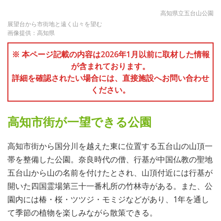
高知県立五台山公園
展望台から市街地と遠く山々を望む
画像提供：高知県
※ 本ページ記載の内容は2026年1月以前に取材した情報
が含まれております。
詳細を確認されたい場合には、直接施設へお問い合わせ
ください。
高知市街が一望できる公園
高知市街から国分川を越えた東に位置する五台山の山頂一
帯を整備した公園。奈良時代の僧、行基が中国仏教の聖地
五台山から山の名前を付けたとされ、山頂付近には行基が
開いた四国霊場第三十一番札所の竹林寺がある。また、公
園内には椿・桜・ツツジ・モミジなどがあり、1年を通し
て季節の植物を楽しみながら散策できる。