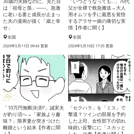
30歳の夫婦なのに、見た目
「いつどうなっても…」70代
は「祖母と孫」――。急激
父が全裸で救急搬送→大人
に老いる妻と成長が止まっ
用オムツを手に最悪を覚悟
た夫の漫画が描く「歳と幸
するアラサー娘の痛切な実
せ」
情【作者に聞く】
全国
全国
2026年5月11日 09:43 更新
2026年5月10日 17:35 更新
「10万円無断決済!?」誠実夫
「セクハラ」を「ミス」で
が釣り沼へ→「家族より趣
撃退？ツインの部屋を予約
味？」限界妻が突きつけた
した上司、女性部下の切れ
離婚という結末【作者に聞
味鋭い反撃にに「スカッと