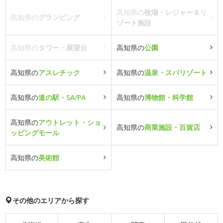
高知県の
牧場・レジャー＆リ
高知県の
グランピング
ゾート施設
高知県の
タワー・展望台
高知県の
公園
高知県の
アスレチック
高知県の
温泉・スパリゾート
高知県の
道の駅・SA/PA
高知県の
博物館・科学館
高知県の
アウトレット・ショ
高知県の
商業施設・百貨店
ッピングモール
高知県の
美術館
その他のエリアから探す