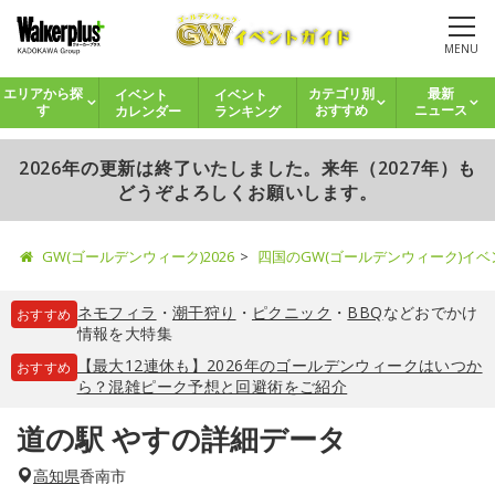
MENU
イベント
イベント
エリアから探
カテゴリ別
最新
カレンダー
ランキング
す
おすすめ
ニュース
2026年の更新は終了いたしました。来年（2027年）も
どうぞよろしくお願いします。
GW(ゴールデンウィーク)2026
四国のGW(ゴールデンウィーク)イ
ネモフィラ
・
潮干狩り
・
ピクニック
・
BBQ
などおでかけ
おすすめ
情報を大特集
【最大12連休も】2026年のゴールデンウィークはいつか
おすすめ
ら？混雑ピーク予想と回避術をご紹介
道の駅 やすの詳細データ
高知県
香南市