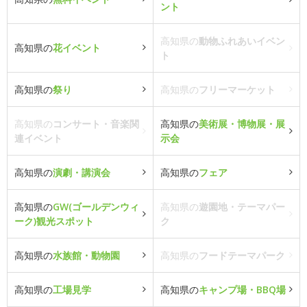
ント
高知県の
動物ふれあいイベン
高知県の
花イベント
ト
高知県の
祭り
高知県の
フリーマーケット
高知県の
コンサート・音楽関
高知県の
美術展・博物展・展
連イベント
示会
高知県の
演劇・講演会
高知県の
フェア
高知県の
GW(ゴールデンウィ
高知県の
遊園地・テーマパー
ーク)観光スポット
ク
高知県の
水族館・動物園
高知県の
フードテーマパーク
高知県の
工場見学
高知県の
キャンプ場・BBQ場