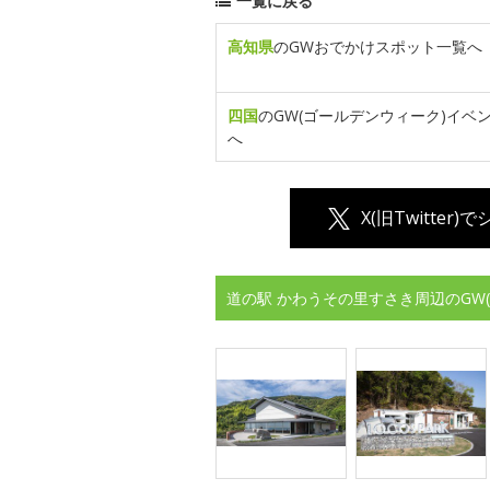
一覧に戻る
高知県
のGWおでかけスポット一覧へ
四国
のGW(ゴールデンウィーク)イベ
へ
X(旧Twitter)
道の駅 かわうその里すさき周辺のGW