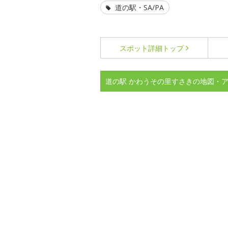
道の駅・SA/PA
スポット詳細
トップ
道の駅 かわうその里すさきの地図・