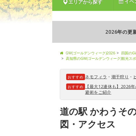
イベ
エリアから探す
2026年の
GW(ゴールデンウィーク)2026
四国のG
高知県のGW(ゴールデンウィーク)観光ス
ネモフィラ
・
潮干狩り
・
おすすめ
【最大12連休も】202
おすすめ
避術をご紹介
道の駅 かわうそ
図・アクセス