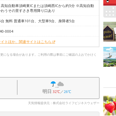
高知自動車須崎東ICまたは須崎西ICから約5分 ※高知自動
かわうその里すさき専用降り口あり
15台 無料 普通車101台、大型車9台、身障者5台
40-0004
サイトほか、関連サイトはこちら
変更になる場合があります。ご利用の際は事前にご確認の上おでかけく
明日
32℃
／
26℃
天気情報提供元：株式会社ライフビジネスウェザー