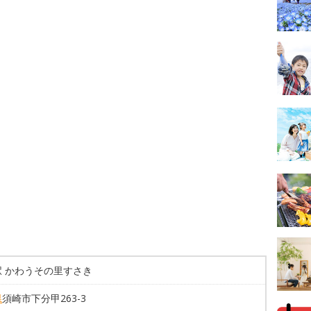
駅 かわうその里すさき
県
須崎市下分甲263-3