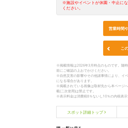
※施設やイベントが休園・中止に
ください。
営業時間
こ
※掲載情報は2026年3月時点のものです。
前にご確認の上おでかけください。
※自然災害の影響やその他諸事情により、イ
になる場合があります。
※掲載されている画像は取材先から本ページ
載(二次使用)は禁止です。
※表示料金は消費税8％ないし10％の内税表示
スポット詳細
トップ