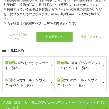
※自然災害の影響やその他諸事情により、イベントの開催情報、施設の
営業時間、植物の開花・見頃期間などは変更になる場合があります。
※掲載されている画像は取材先から本ページへの掲載の許諾をいただ
き、提供されたものとなります。画像の無断転載(二次使用)は禁止で
す。
※表示料金は消費税8％ないし10％の内税表示です。
スポット詳細
営業時間など
地図・アクセス
トップ
一覧に戻る
高知県
のGWおでかけスポッ
高知県
のGW(ゴールデンウィ
ト一覧へ
ーク)イベント一覧へ
四国
のGW(ゴールデンウィー
全国
のGW(ゴールデンウィー
ク)イベント一覧へ
ク)イベント一覧へ
道の駅 四万十大正周辺のGW(ゴールデンウィーク)イベント・おでか
けスポット