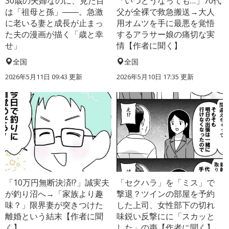
30歳の夫婦なのに、見た目
「いつどうなっても…」70代
は「祖母と孫」――。急激
父が全裸で救急搬送→大人
に老いる妻と成長が止まっ
用オムツを手に最悪を覚悟
た夫の漫画が描く「歳と幸
するアラサー娘の痛切な実
せ」
情【作者に聞く】
全国
全国
2026年5月11日 09:43 更新
2026年5月10日 17:35 更新
「10万円無断決済!?」誠実夫
「セクハラ」を「ミス」で
が釣り沼へ→「家族より趣
撃退？ツインの部屋を予約
味？」限界妻が突きつけた
した上司、女性部下の切れ
離婚という結末【作者に聞
味鋭い反撃にに「スカッと
く】
した」の声【作者に聞く】