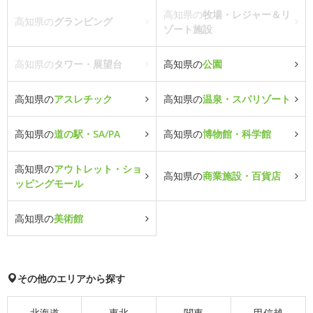
高知県の
牧場・レジャー＆リ
高知県の
グランピング
ゾート施設
高知県の
タワー・展望台
高知県の
公園
高知県の
アスレチック
高知県の
温泉・スパリゾート
高知県の
道の駅・SA/PA
高知県の
博物館・科学館
高知県の
アウトレット・ショ
高知県の
商業施設・百貨店
ッピングモール
高知県の
美術館
その他のエリアから探す
北海道
東北
関東
甲信越