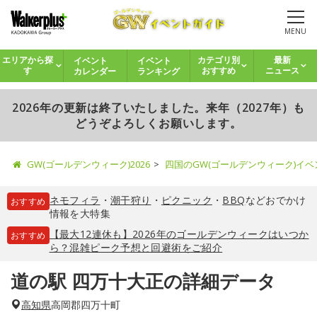
MENU
イベント
イベント
エリアから探
カテゴリ別
最新
カレンダー
ランキング
す
おすすめ
ニュース
2026年の更新は終了いたしました。来年（2027年）も
どうぞよろしくお願いします。
GW(ゴールデンウィーク)2026
四国のGW(ゴールデンウィーク)イ
ネモフィラ
・
潮干狩り
・
ピクニック
・
BBQ
などおでかけ
おすすめ
情報を大特集
【最大12連休も】2026年のゴールデンウィークはいつか
おすすめ
ら？混雑ピーク予想と回避術をご紹介
道の駅 四万十大正の詳細データ
高知県
高岡郡四万十町