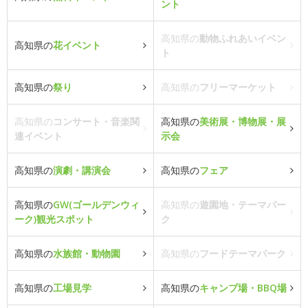
ント
高知県の
動物ふれあいイベン
高知県の
花イベント
ト
高知県の
祭り
高知県の
フリーマーケット
高知県の
コンサート・音楽関
高知県の
美術展・博物展・展
連イベント
示会
高知県の
演劇・講演会
高知県の
フェア
高知県の
GW(ゴールデンウィ
高知県の
遊園地・テーマパー
ーク)観光スポット
ク
高知県の
水族館・動物園
高知県の
フードテーマパーク
高知県の
工場見学
高知県の
キャンプ場・BBQ場