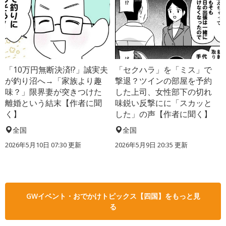
「10万円無断決済!?」誠実夫
「セクハラ」を「ミス」で
が釣り沼へ→「家族より趣
撃退？ツインの部屋を予約
味？」限界妻が突きつけた
した上司、女性部下の切れ
離婚という結末【作者に聞
味鋭い反撃にに「スカッと
く】
した」の声【作者に聞く】
全国
全国
2026年5月10日 07:30 更新
2026年5月9日 20:35 更新
GWイベント・おでかけトピックス【四国】をもっと見
る