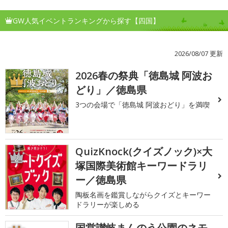
GW人気イベントランキングから探す【四国】
2026/08/07 更新
2026春の祭典「徳島城 阿波お
1
どり」／徳島県
3つの会場で「徳島城 阿波おどり」を満喫
QuizKnock(クイズノック)×大
2
塚国際美術館キーワードラリ
ー／徳島県
陶板名画を鑑賞しながらクイズとキーワー
ドラリーが楽しめる
国営讃岐まんのう公園のネモ