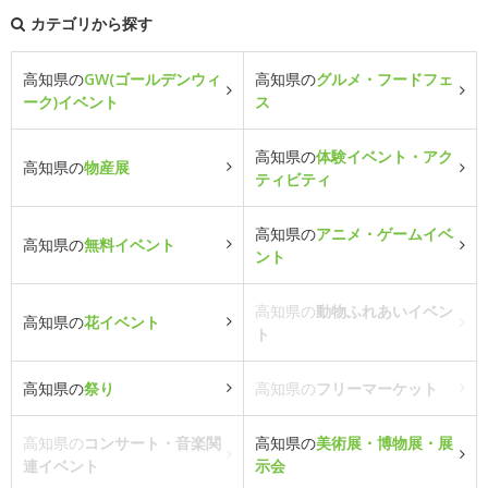
カテゴリから探す
高知県の
GW(ゴールデンウィ
高知県の
グルメ・フードフェ
ーク)イベント
ス
高知県の
体験イベント・アク
高知県の
物産展
ティビティ
高知県の
アニメ・ゲームイベ
高知県の
無料イベント
ント
高知県の
動物ふれあいイベン
高知県の
花イベント
ト
高知県の
祭り
高知県の
フリーマーケット
高知県の
コンサート・音楽関
高知県の
美術展・博物展・展
連イベント
示会