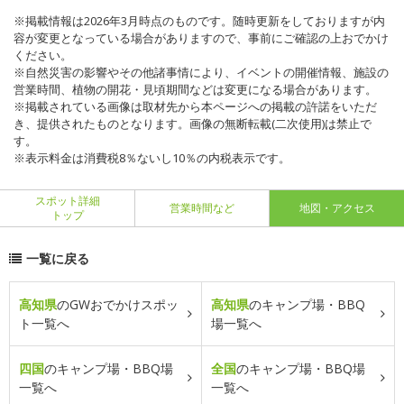
※掲載情報は2026年3月時点のものです。随時更新をしておりますが内
容が変更となっている場合がありますので、事前にご確認の上おでかけ
ください。
※自然災害の影響やその他諸事情により、イベントの開催情報、施設の
営業時間、植物の開花・見頃期間などは変更になる場合があります。
※掲載されている画像は取材先から本ページへの掲載の許諾をいただ
き、提供されたものとなります。画像の無断転載(二次使用)は禁止で
す。
※表示料金は消費税8％ないし10％の内税表示です。
スポット詳細
営業時間など
地図・アクセス
トップ
一覧に戻る
高知県
のGWおでかけスポッ
高知県
のキャンプ場・BBQ
ト一覧へ
場一覧へ
四国
のキャンプ場・BBQ場
全国
のキャンプ場・BBQ場
一覧へ
一覧へ