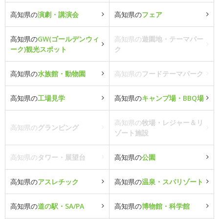
高知県の
演劇・講演会
高知県の
フェア
高知県の
GW(ゴールデンウィ
高知県の
遊園地・テーマパー
ーク)観光スポット
ク
高知県の
水族館・動物園
高知県の
フードテーマパーク
高知県の
工場見学
高知県の
キャンプ場・BBQ場
高知県の
牧場・レジャー＆リ
高知県の
グランピング
ゾート施設
高知県の
タワー・展望台
高知県の
公園
高知県の
アスレチック
高知県の
温泉・スパリゾート
高知県の
道の駅・SA/PA
高知県の
博物館・科学館