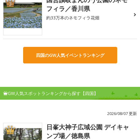
3
フィラ／香川県
約33万本のネモフィラ花畑
四国のGW人気イベントランキング
GW人気スポットランキングから探す【四国】
2026/08/07 更新
日峯大神子広域公園 デイキャ
1
ンプ場／徳島県