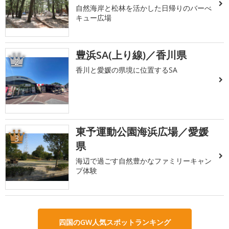
自然海岸と松林を活かした日帰りのバーべ
キュー広場
豊浜SA(上り線)／香川県
2
香川と愛媛の県境に位置するSA
東予運動公園海浜広場／愛媛
3
県
海辺で過ごす自然豊かなファミリーキャン
プ体験
四国のGW人気スポットランキング