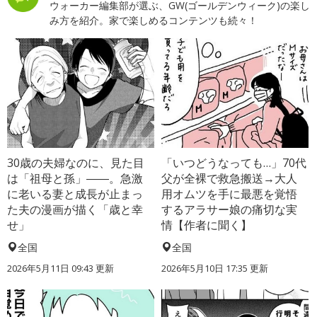
ウォーカー編集部が選ぶ、GW(ゴールデンウィーク)の楽し
み方を紹介。家で楽しめるコンテンツも続々！
30歳の夫婦なのに、見た目
「いつどうなっても…」70代
は「祖母と孫」――。急激
父が全裸で救急搬送→大人
に老いる妻と成長が止まっ
用オムツを手に最悪を覚悟
た夫の漫画が描く「歳と幸
するアラサー娘の痛切な実
せ」
情【作者に聞く】
全国
全国
2026年5月11日 09:43 更新
2026年5月10日 17:35 更新