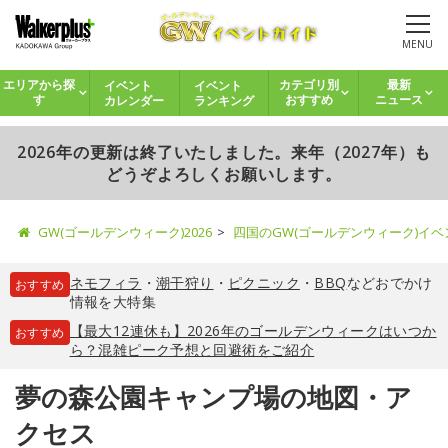
MENU
イベント
イベント
エリアから探
カテゴリ別
最新
カレンダー
ランキング
す
おすすめ
ニュース
2026年の更新は終了いたしました。来年（2027年）も
どうぞよろしくお願いします。
GW(ゴールデンウィーク)2026
四国のGW(ゴールデンウィーク)イ
ネモフィラ
・
潮干狩り
・
ピクニック
・
BBQ
などおでかけ
おすすめ
情報を大特集
【最大12連休も】2026年のゴールデンウィークはいつか
おすすめ
ら？混雑ピーク予想と回避術をご紹介
夢の森公園キャンプ場の地図・ア
クセス