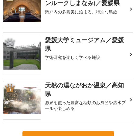
ンルークしまなみ)／愛媛県
瀬戸内の多島美に泊まる、特別な島旅
愛媛大学ミュージアム／愛媛
2
県
学術研究を楽しく学べる施設
天然の湯ながおか温泉／高知
3
県
源泉を使った豊富な種類のお風呂や温水プ
ールが楽しめる