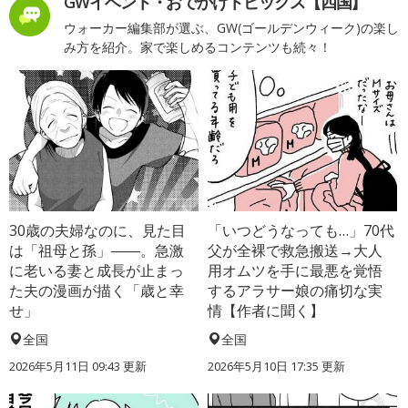
GWイベント・おでかけトピックス【四国】
ウォーカー編集部が選ぶ、GW(ゴールデンウィーク)の楽し
み方を紹介。家で楽しめるコンテンツも続々！
30歳の夫婦なのに、見た目
「いつどうなっても…」70代
は「祖母と孫」――。急激
父が全裸で救急搬送→大人
に老いる妻と成長が止まっ
用オムツを手に最悪を覚悟
た夫の漫画が描く「歳と幸
するアラサー娘の痛切な実
せ」
情【作者に聞く】
全国
全国
2026年5月11日 09:43 更新
2026年5月10日 17:35 更新