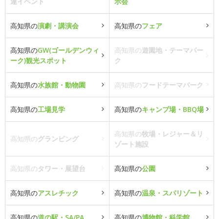
連イベント
示会
高知県の
演劇・講演会
高知県の
フェア
高知県の
GW(ゴールデンウィ
高知県の
遊園地・テーマパー
ーク)観光スポット
ク
高知県の
水族館・動物園
高知県の
フードテーマパーク
高知県の
工場見学
高知県の
キャンプ場・BBQ場
高知県の
牧場・レジャー＆リ
高知県の
グランピング
ゾート施設
高知県の
タワー・展望台
高知県の
公園
高知県の
アスレチック
高知県の
温泉・スパリゾート
高知県の
道の駅・SA/PA
高知県の
博物館・科学館