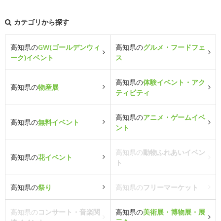
カテゴリから探す
高知県の
GW(ゴールデンウィ
高知県の
グルメ・フードフェ
ーク)イベント
ス
高知県の
体験イベント・アク
高知県の
物産展
ティビティ
高知県の
アニメ・ゲームイベ
高知県の
無料イベント
ント
高知県の
動物ふれあいイベン
高知県の
花イベント
ト
高知県の
祭り
高知県の
フリーマーケット
高知県の
コンサート・音楽関
高知県の
美術展・博物展・展