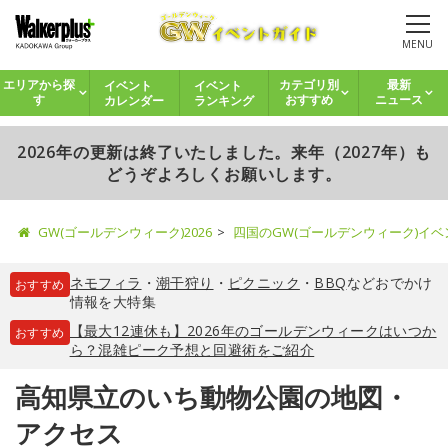
MENU
イベント
イベント
エリアから探
カテゴリ別
最新
カレンダー
ランキング
す
おすすめ
ニュース
2026年の更新は終了いたしました。来年（2027年）も
どうぞよろしくお願いします。
GW(ゴールデンウィーク)2026
四国のGW(ゴールデンウィーク)イ
ネモフィラ
・
潮干狩り
・
ピクニック
・
BBQ
などおでかけ
おすすめ
情報を大特集
【最大12連休も】2026年のゴールデンウィークはいつか
おすすめ
ら？混雑ピーク予想と回避術をご紹介
高知県立のいち動物公園の地図・
アクセス