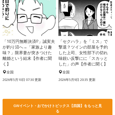
「10万円無断決済!?」誠実夫
「セクハラ」を「ミス」で
が釣り沼へ→「家族より趣
撃退？ツインの部屋を予約
味？」限界妻が突きつけた
した上司、女性部下の切れ
離婚という結末【作者に聞
味鋭い反撃にに「スカッと
く】
した」の声【作者に聞く】
全国
全国
2026年5月10日 07:30 更新
2026年5月9日 20:35 更新
GWイベント・おでかけトピックス【四国】をもっと見
る