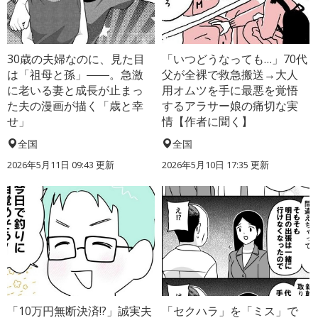
30歳の夫婦なのに、見た目
「いつどうなっても…」70代
は「祖母と孫」――。急激
父が全裸で救急搬送→大人
に老いる妻と成長が止まっ
用オムツを手に最悪を覚悟
た夫の漫画が描く「歳と幸
するアラサー娘の痛切な実
せ」
情【作者に聞く】
全国
全国
2026年5月11日 09:43 更新
2026年5月10日 17:35 更新
「10万円無断決済!?」誠実夫
「セクハラ」を「ミス」で