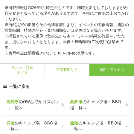
※掲載情報は2026年4月時点のものです。随時更新をしておりますが内
容が変更となっている場合がありますので、事前にご確認の上おでかけ
ください。
※自然災害の影響やその他諸事情により、イベントの開催情報、施設の
営業時間、植物の開花・見頃期間などは変更になる場合があります。
※掲載されている画像は取材先から本ページへの掲載の許諾をいただ
き、提供されたものとなります。画像の無断転載(二次使用)は禁止で
す。
※表示料金は消費税8％ないし10％の内税表示です。
スポット詳細
営業時間など
地図・アクセス
トップ
一覧に戻る
高知県
のGWおでかけスポッ
高知県
のキャンプ場・BBQ
ト一覧へ
場一覧へ
四国
のキャンプ場・BBQ場
全国
のキャンプ場・BBQ場
一覧へ
一覧へ