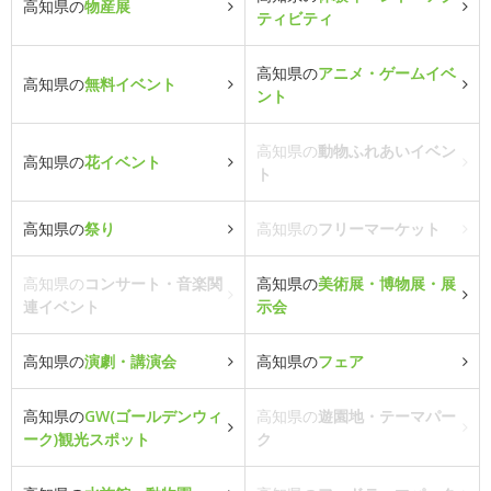
高知県の
物産展
ティビティ
高知県の
アニメ・ゲームイベ
高知県の
無料イベント
ント
高知県の
動物ふれあいイベン
高知県の
花イベント
ト
高知県の
祭り
高知県の
フリーマーケット
高知県の
コンサート・音楽関
高知県の
美術展・博物展・展
連イベント
示会
高知県の
演劇・講演会
高知県の
フェア
高知県の
GW(ゴールデンウィ
高知県の
遊園地・テーマパー
ーク)観光スポット
ク