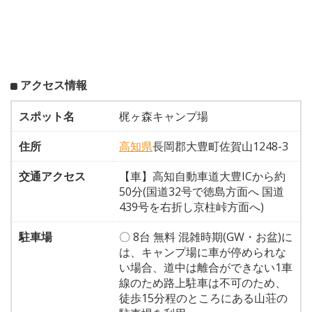
アクセス情報
スポット名
梶ヶ森キャンプ場
住所
高知県
長岡郡大豊町佐賀山1248-3
交通アクセス
【車】高知自動車道大豊ICから約
50分(国道32号で徳島方面へ 国道
439号を右折し京柱峠方面へ)
駐車場
〇 8台 無料 混雑時期(GW・お盆)に
は、キャンプ場に車が停められな
い場合、道中は離合ができない1車
線のため路上駐車は不可のため、
徒歩15分程のところにある山荘の