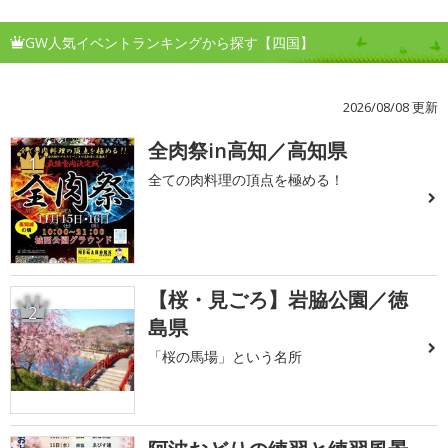
GW人気イベントランキングから探す【四国】
2026/08/08 更新
全肉祭in高知／高知県
1
全ての肉料理の頂点を極める！
【桜・見ごろ】岩脇公園／徳
2
島県
「桜の馬場」という名所