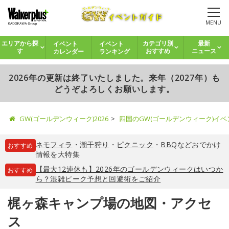
MENU
イベント
イベント
エリアから探
カテゴリ別
最新
カレンダー
ランキング
す
おすすめ
ニュース
2026年の更新は終了いたしました。来年（2027年）も
どうぞよろしくお願いします。
GW(ゴールデンウィーク)2026
四国のGW(ゴールデンウィーク)イ
ネモフィラ
・
潮干狩り
・
ピクニック
・
BBQ
などおでかけ
おすすめ
情報を大特集
【最大12連休も】2026年のゴールデンウィークはいつか
おすすめ
ら？混雑ピーク予想と回避術をご紹介
梶ヶ森キャンプ場の地図・アクセ
ス