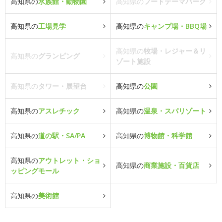
高知県の
水族館・動物園
高知県の
フードテーマパーク
高知県の
工場見学
高知県の
キャンプ場・BBQ場
高知県の
牧場・レジャー＆リ
高知県の
グランピング
ゾート施設
高知県の
タワー・展望台
高知県の
公園
高知県の
アスレチック
高知県の
温泉・スパリゾート
高知県の
道の駅・SA/PA
高知県の
博物館・科学館
高知県の
アウトレット・ショ
高知県の
商業施設・百貨店
ッピングモール
高知県の
美術館