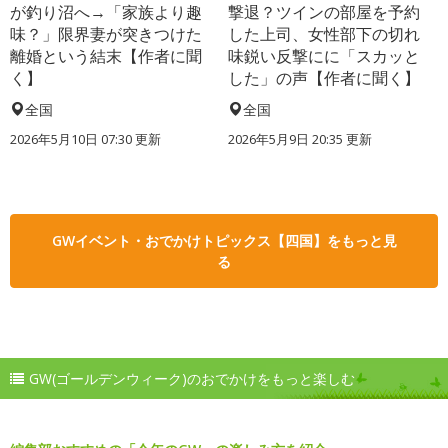
が釣り沼へ→「家族より趣
撃退？ツインの部屋を予約
味？」限界妻が突きつけた
した上司、女性部下の切れ
離婚という結末【作者に聞
味鋭い反撃にに「スカッと
く】
した」の声【作者に聞く】
全国
全国
2026年5月10日 07:30 更新
2026年5月9日 20:35 更新
GWイベント・おでかけトピックス【四国】をもっと見
る
GW(ゴールデンウィーク)のおでかけをもっと楽しむ