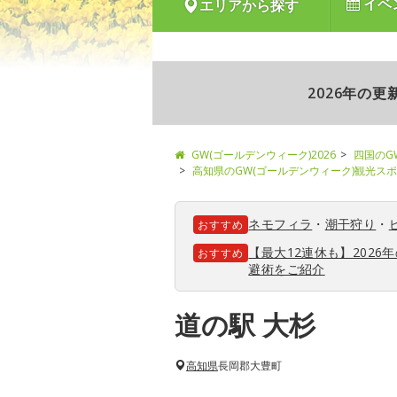
イベ
エリアから探す
2026年の
GW(ゴールデンウィーク)2026
四国のG
高知県のGW(ゴールデンウィーク)観光ス
ネモフィラ
・
潮干狩り
・
おすすめ
【最大12連休も】202
おすすめ
避術をご紹介
道の駅 大杉
高知県
長岡郡大豊町