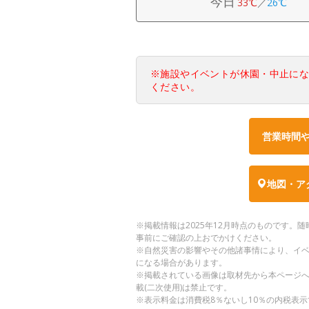
今日
33℃
／
26℃
※施設やイベントが休園・中止に
ください。
営業時間
地図・ア
※掲載情報は2025年12月時点のものです
事前にご確認の上おでかけください。
※自然災害の影響やその他諸事情により、イ
になる場合があります。
※掲載されている画像は取材先から本ページ
載(二次使用)は禁止です。
※表示料金は消費税8％ないし10％の内税表示