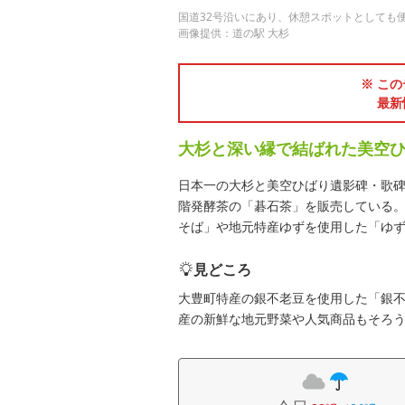
国道32号沿いにあり、休憩スポットとしても
画像提供：道の駅 大杉
※ この
最新
大杉と深い縁で結ばれた美空
日本一の大杉と美空ひばり遺影碑・歌
階発酵茶の「碁石茶」を販売している。
そば」や地元特産ゆずを使用した「ゆ
見どころ
大豊町特産の銀不老豆を使用した「銀
産の新鮮な地元野菜や人気商品もそろ