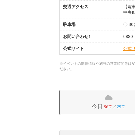
交通アクセス
【電車
中央I
駐車場
〇 3
お問い合わせ1
0880-
公式サイト
公式
※イベントの開催情報や施設の営業時間等は
ださい。
今日
36℃
／
29℃