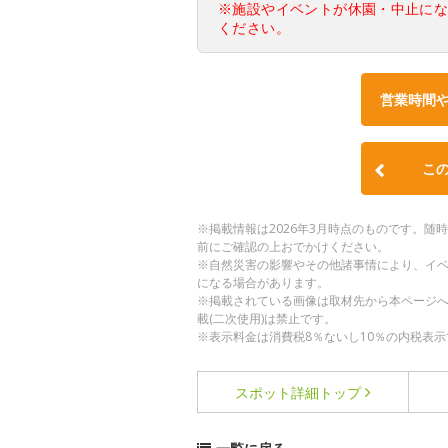
※施設やイベントが休園・中止に
ください。
営業時間
こ
※掲載情報は2026年3月時点のものです。
前にご確認の上おでかけください。
※自然災害の影響やその他諸事情により、イ
になる場合があります。
※掲載されている画像は取材先から本ページ
載(二次使用)は禁止です。
※表示料金は消費税8％ないし10％の内税表示
スポット詳細
トップ