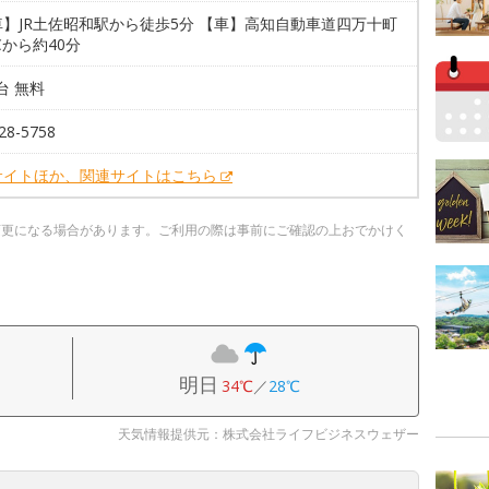
】JR土佐昭和駅から徒歩5分 【車】高知自動車道四万十町
Cから約40分
0台 無料
28-5758
サイトほか、関連サイトはこちら
変更になる場合があります。ご利用の際は事前にご確認の上おでかけく
明日
34℃
／
28℃
天気情報提供元：株式会社ライフビジネスウェザー