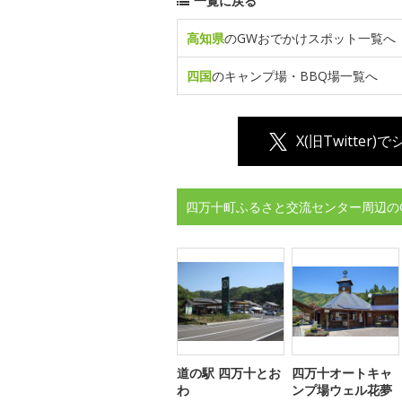
一覧に戻る
高知県
のGWおでかけスポット一覧へ
四国
のキャンプ場・BBQ場一覧へ
X(旧Twitter)
四万十町ふるさと交流センター周辺の
道の駅 四万十とお
四万十オートキャ
わ
ンプ場ウェル花夢