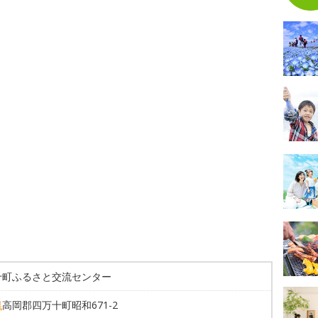
十町ふるさと交流センター
県
高岡郡四万十町昭和671-2