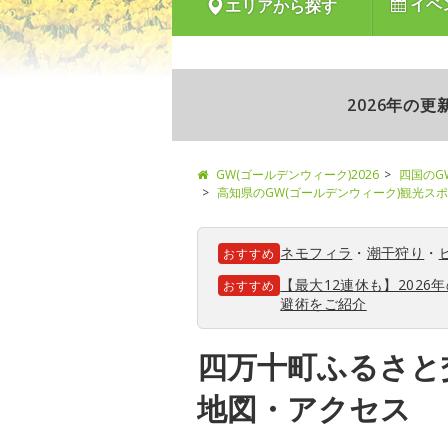
イベ
エリアから探す
2026年の
GW(ゴールデンウィーク)2026
四国のG
高知県のGW(ゴールデンウィーク)観光ス
ネモフィラ
・
潮干狩り
・
おすすめ
【最大12連休も】202
おすすめ
避術をご紹介
四万十町ふるさと
地図・アクセス