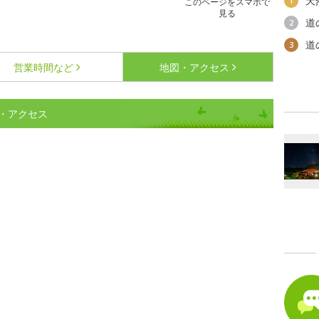
天
1
このページをスマホで
見る
道
2
道
3
営業時間など
地図・アクセス
・アクセス