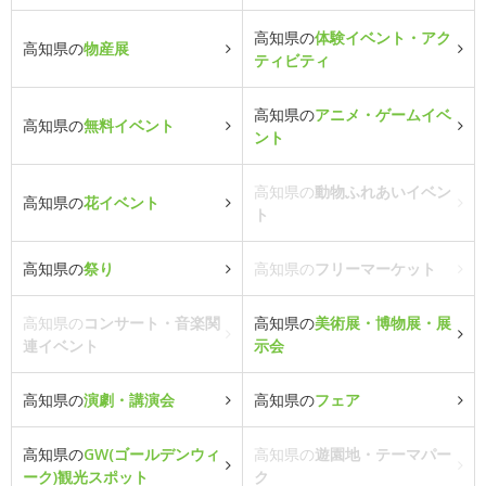
高知県の
体験イベント・アク
高知県の
物産展
ティビティ
高知県の
アニメ・ゲームイベ
高知県の
無料イベント
ント
高知県の
動物ふれあいイベン
高知県の
花イベント
ト
高知県の
祭り
高知県の
フリーマーケット
高知県の
コンサート・音楽関
高知県の
美術展・博物展・展
連イベント
示会
高知県の
演劇・講演会
高知県の
フェア
高知県の
GW(ゴールデンウィ
高知県の
遊園地・テーマパー
ーク)観光スポット
ク