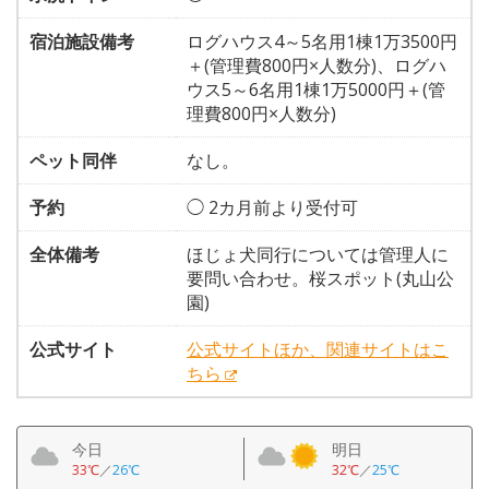
宿泊施設備考
ログハウス4～5名用1棟1万3500円
＋(管理費800円×人数分)、ログハ
ウス5～6名用1棟1万5000円＋(管
理費800円×人数分)
ペット同伴
なし。
予約
◯ 2カ月前より受付可
全体備考
ほじょ犬同行については管理人に
要問い合わせ。桜スポット(丸山公
園)
公式サイト
公式サイトほか、関連サイトはこ
ちら
今日
明日
33℃
／
26℃
32℃
／
25℃