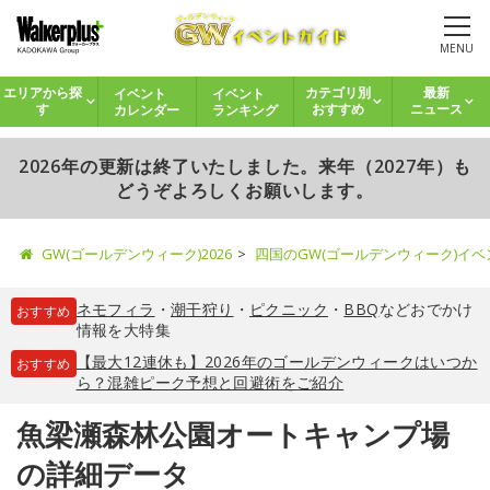
MENU
イベント
イベント
エリアから探
カテゴリ別
最新
カレンダー
ランキング
す
おすすめ
ニュース
2026年の更新は終了いたしました。来年（2027年）も
どうぞよろしくお願いします。
GW(ゴールデンウィーク)2026
四国のGW(ゴールデンウィーク)イ
ネモフィラ
・
潮干狩り
・
ピクニック
・
BBQ
などおでかけ
おすすめ
情報を大特集
【最大12連休も】2026年のゴールデンウィークはいつか
おすすめ
ら？混雑ピーク予想と回避術をご紹介
魚梁瀬森林公園オートキャンプ場
の詳細データ