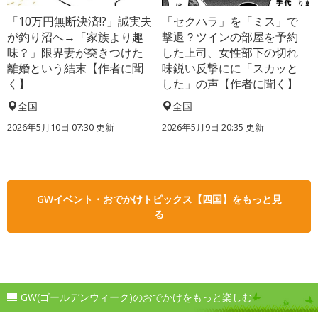
「10万円無断決済!?」誠実夫
「セクハラ」を「ミス」で
が釣り沼へ→「家族より趣
撃退？ツインの部屋を予約
味？」限界妻が突きつけた
した上司、女性部下の切れ
離婚という結末【作者に聞
味鋭い反撃にに「スカッと
く】
した」の声【作者に聞く】
全国
全国
2026年5月10日 07:30 更新
2026年5月9日 20:35 更新
GWイベント・おでかけトピックス【四国】をもっと見
る
GW(ゴールデンウィーク)のおでかけをもっと楽しむ