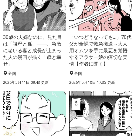
30歳の夫婦なのに、見た目
「いつどうなっても…」70代
は「祖母と孫」――。急激
父が全裸で救急搬送→大人
に老いる妻と成長が止まっ
用オムツを手に最悪を覚悟
た夫の漫画が描く「歳と幸
するアラサー娘の痛切な実
せ」
情【作者に聞く】
全国
全国
2026年5月11日 09:43 更新
2026年5月10日 17:35 更新