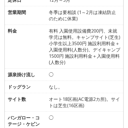
定休日
12月～3月
営業期間
冬季は要相談 (1～2月は凍結防止
のために休業)
料金
有料 入園使用設備費200円、未就
学児は無料。キャンプサイト(芝生)
小学生以上3500円 施設利用料金＋
入園使用料(人数分)。デイキャンプ
1500円 施設利用料金＋入園使用料
(人数分)
源泉掛け流し
◯
ドッグラン
なし。
サイト数
オート18区画(AC電源2カ所)。サイ
トは芝生(16区画)
バンガロー・コ
◯
テージ・ケビン