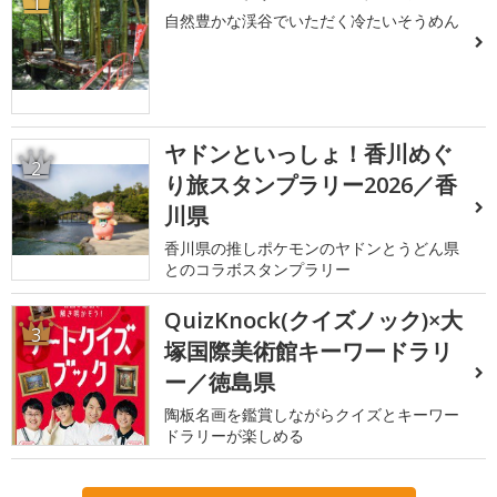
1
自然豊かな渓谷でいただく冷たいそうめん
ヤドンといっしょ！香川めぐ
2
り旅スタンプラリー2026／香
川県
香川県の推しポケモンのヤドンとうどん県
とのコラボスタンプラリー
QuizKnock(クイズノック)×大
3
塚国際美術館キーワードラリ
ー／徳島県
陶板名画を鑑賞しながらクイズとキーワー
ドラリーが楽しめる