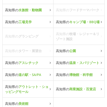
高知県の
水族館・動物園
高知県の
フードテーマパーク
高知県の
工場見学
高知県の
キャンプ場・BBQ場
高知県の
牧場・レジャー＆リ
高知県の
グランピング
ゾート施設
高知県の
タワー・展望台
高知県の
公園
高知県の
アスレチック
高知県の
温泉・スパリゾート
高知県の
道の駅・SA/PA
高知県の
博物館・科学館
高知県の
アウトレット・ショ
高知県の
商業施設・百貨店
ッピングモール
高知県の
美術館