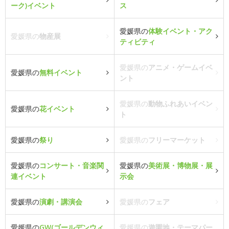
ーク)イベント
ス
愛媛県の
体験イベント・アク
愛媛県の
物産展
ティビティ
愛媛県の
アニメ・ゲームイベ
愛媛県の
無料イベント
ント
愛媛県の
動物ふれあいイベン
愛媛県の
花イベント
ト
愛媛県の
祭り
愛媛県の
フリーマーケット
愛媛県の
コンサート・音楽関
愛媛県の
美術展・博物展・展
連イベント
示会
愛媛県の
演劇・講演会
愛媛県の
フェア
愛媛県の
GW(ゴールデンウィ
愛媛県の
遊園地・テーマパー