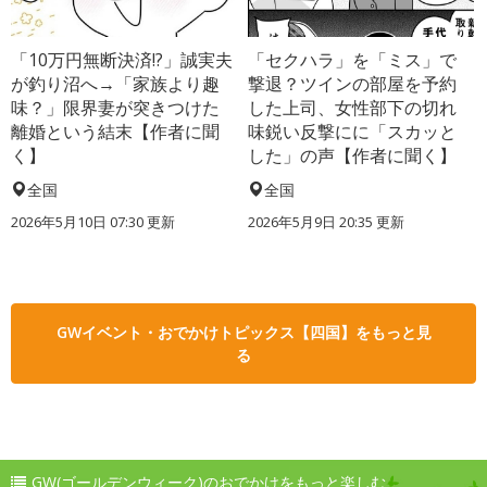
「10万円無断決済!?」誠実夫
「セクハラ」を「ミス」で
が釣り沼へ→「家族より趣
撃退？ツインの部屋を予約
味？」限界妻が突きつけた
した上司、女性部下の切れ
離婚という結末【作者に聞
味鋭い反撃にに「スカッと
く】
した」の声【作者に聞く】
全国
全国
2026年5月10日 07:30 更新
2026年5月9日 20:35 更新
GWイベント・おでかけトピックス【四国】をもっと見
る
GW(ゴールデンウィーク)のおでかけをもっと楽しむ