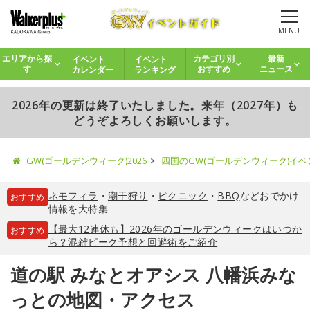
MENU
イベント
イベント
エリアから探
カテゴリ別
最新
カレンダー
ランキング
す
おすすめ
ニュース
2026年の更新は終了いたしました。来年（2027年）も
どうぞよろしくお願いします。
GW(ゴールデンウィーク)2026
四国のGW(ゴールデンウィーク)イ
ネモフィラ
・
潮干狩り
・
ピクニック
・
BBQ
などおでかけ
おすすめ
情報を大特集
【最大12連休も】2026年のゴールデンウィークはいつか
おすすめ
ら？混雑ピーク予想と回避術をご紹介
道の駅 みなとオアシス 八幡浜みな
っとの地図・アクセス