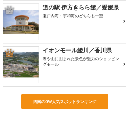
道の駅 伊方きらら館／愛媛県
2
瀬戸内海・宇和海のどちらも一望
イオンモール綾川／香川県
3
湖や山に囲まれた景色が魅力のショッピン
グモール
四国のGW人気スポットランキング