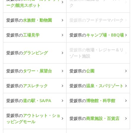
ーク)観光スポット
ク
愛媛県の
水族館・動物園
愛媛県の
フードテーマパーク
愛媛県の
工場見学
愛媛県の
キャンプ場・BBQ場
愛媛県の
牧場・レジャー＆リ
愛媛県の
グランピング
ゾート施設
愛媛県の
タワー・展望台
愛媛県の
公園
愛媛県の
アスレチック
愛媛県の
温泉・スパリゾート
愛媛県の
道の駅・SA/PA
愛媛県の
博物館・科学館
愛媛県の
アウトレット・ショ
愛媛県の
商業施設・百貨店
ッピングモール