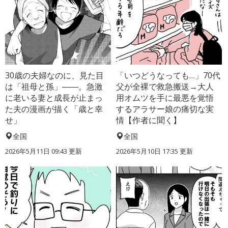
30歳の夫婦なのに、見た目
「いつどうなっても…」70代
は「祖母と孫」――。急激
父が全裸で救急搬送→大人
に老いる妻と成長が止まっ
用オムツを手に最悪を覚悟
た夫の漫画が描く「歳と幸
するアラサー娘の痛切な実
せ」
情【作者に聞く】
全国
全国
2026年5月11日 09:43 更新
2026年5月10日 17:35 更新