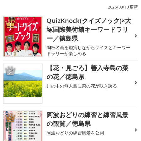
2026/08/10 更新
QuizKnock(クイズノック)×大
1
塚国際美術館キーワードラリ
ー／徳島県
陶板名画を鑑賞しながらクイズとキーワー
ドラリーが楽しめる
【花・見ごろ】善入寺島の菜
2
の花／徳島県
川の中の無人島に菜の花が咲き誇る
阿波おどりの練習と練習風景
3
の観覧／徳島県
阿波おどりの練習風景を公開