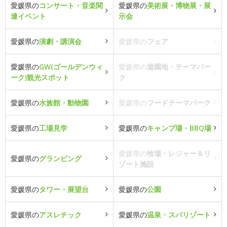
愛媛県の
コンサート・音楽関
愛媛県の
美術展・博物展・展
連イベント
示会
愛媛県の
演劇・講演会
愛媛県の
フェア
愛媛県の
GW(ゴールデンウィ
愛媛県の
遊園地・テーマパー
ーク)観光スポット
ク
愛媛県の
水族館・動物園
愛媛県の
フードテーマパーク
愛媛県の
工場見学
愛媛県の
キャンプ場・BBQ場
愛媛県の
牧場・レジャー＆リ
愛媛県の
グランピング
ゾート施設
愛媛県の
タワー・展望台
愛媛県の
公園
愛媛県の
アスレチック
愛媛県の
温泉・スパリゾート