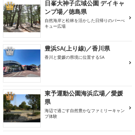
日峯大神子広域公園 デイキャ
1
ンプ場／徳島県
自然海岸と松林を活かした日帰りのバーべ
キュー広場
豊浜SA(上り線)／香川県
2
香川と愛媛の県境に位置するSA
東予運動公園海浜広場／愛媛
3
県
海辺で過ごす自然豊かなファミリーキャン
プ体験