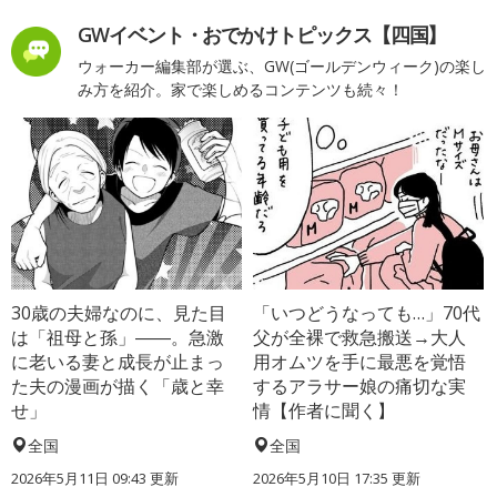
GWイベント・おでかけトピックス【四国】
ウォーカー編集部が選ぶ、GW(ゴールデンウィーク)の楽し
み方を紹介。家で楽しめるコンテンツも続々！
30歳の夫婦なのに、見た目
「いつどうなっても…」70代
は「祖母と孫」――。急激
父が全裸で救急搬送→大人
に老いる妻と成長が止まっ
用オムツを手に最悪を覚悟
た夫の漫画が描く「歳と幸
するアラサー娘の痛切な実
せ」
情【作者に聞く】
全国
全国
2026年5月11日 09:43 更新
2026年5月10日 17:35 更新