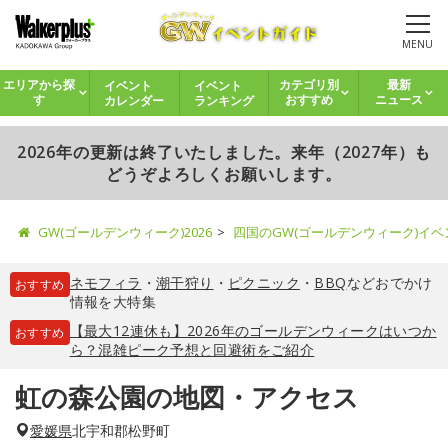
MENU
イベント
イベント
エリアから探
カテゴリ別
最新
カレンダー
ランキング
す
おすすめ
ニュース
2026年の更新は終了いたしました。来年（2027年）も
どうぞよろしくお願いします。
GW(ゴールデンウィーク)2026
四国のGW(ゴールデンウィーク)イ
ネモフィラ
・
潮干狩り
・
ピクニック
・
BBQ
などおでかけ
おすすめ
情報を大特集
【最大12連休も】2026年のゴールデンウィークはいつか
おすすめ
ら？混雑ピーク予想と回避術をご紹介
虹の森公園の地図・アクセス
愛媛県
北宇和郡松野町