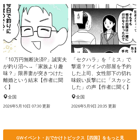
「10万円無断決済!?」誠実夫
「セクハラ」を「ミス」で
が釣り沼へ→「家族より趣
撃退？ツインの部屋を予約
味？」限界妻が突きつけた
した上司、女性部下の切れ
離婚という結末【作者に聞
味鋭い反撃にに「スカッと
く】
した」の声【作者に聞く】
全国
全国
2026年5月10日 07:30 更新
2026年5月9日 20:35 更新
GWイベント・おでかけトピックス【四国】をもっと見