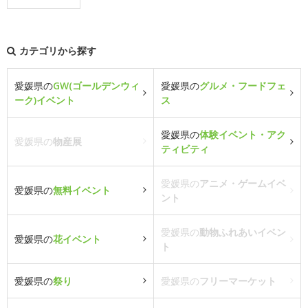
カテゴリから探す
愛媛県の
GW(ゴールデンウィ
愛媛県の
グルメ・フードフェ
ーク)イベント
ス
愛媛県の
体験イベント・アク
愛媛県の
物産展
ティビティ
愛媛県の
アニメ・ゲームイベ
愛媛県の
無料イベント
ント
愛媛県の
動物ふれあいイベン
愛媛県の
花イベント
ト
愛媛県の
祭り
愛媛県の
フリーマーケット