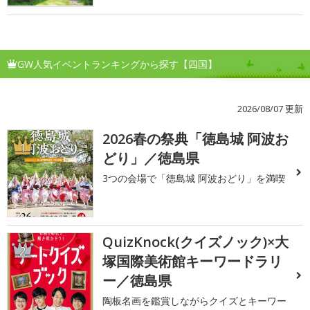
GW人気イベントランキングから探す【四国】
2026/08/07 更新
2026春の祭典「徳島城 阿波お
1
どり」／徳島県
3つの会場で「徳島城 阿波おどり」を満喫
QuizKnock(クイズノック)×大
2
塚国際美術館キーワードラリ
ー／徳島県
陶板名画を鑑賞しながらクイズとキーワー