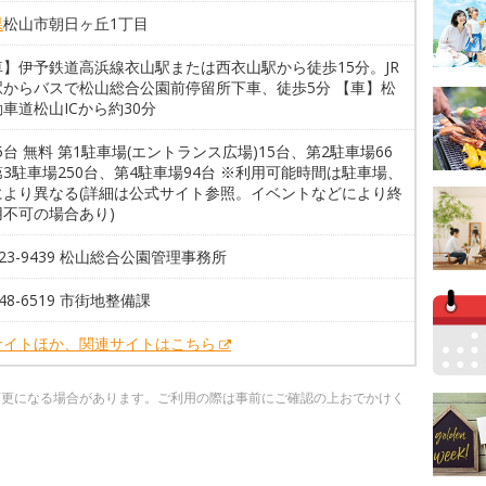
県
松山市朝日ヶ丘1丁目
車】伊予鉄道高浜線衣山駅または西衣山駅から徒歩15分。JR
駅からバスで松山総合公園前停留所下車、徒歩5分 【車】松
車道松山ICから約30分
25台 無料 第1駐車場(エントランス広場)15台、第2駐車場66
3駐車場250台、第4駐車場94台 ※利用可能時間は駐車場、
により異なる(詳細は公式サイト参照。イベントなどにより終
用不可の場合あり)
-923-9439 松山総合公園管理事務所
948-6519 市街地整備課
サイトほか、関連サイトはこちら
変更になる場合があります。ご利用の際は事前にご確認の上おでかけく