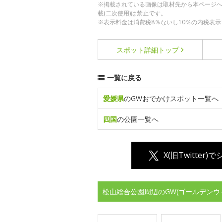
※掲載されている画像は取材先から本ページ
載(二次使用)は禁止です。
※表示料金は消費税8％ないし10％の内税表示
スポット詳細
トップ
一覧に戻る
愛媛県
のGWおでかけスポット一覧へ
四国
の公園一覧へ
X(旧Twitter)
松山総合公園周辺のGW(ゴールデンウ