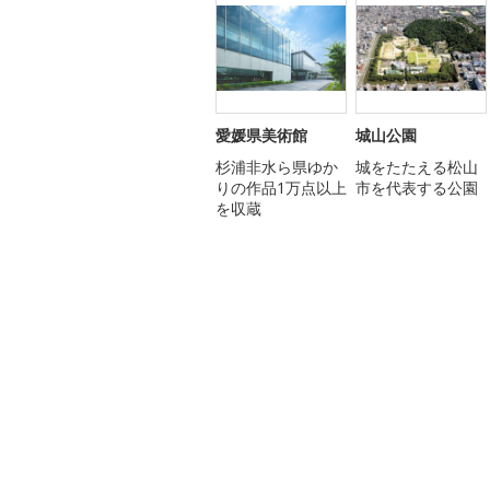
愛媛県美術館
城山公園
杉浦非水ら県ゆか
城をたたえる松山
りの作品1万点以上
市を代表する公園
を収蔵