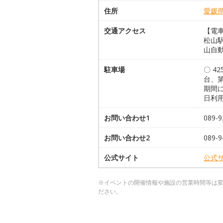
住所
愛媛
交通アクセス
【電
松山
山自動
駐車場
〇 4
台、第
期間
日利
お問い合わせ1
089
お問い合わせ2
089-
公式サイト
公式
※イベントの開催情報や施設の営業時間等は
ださい。