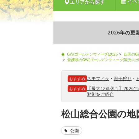
イベ
エリアから探す
2026年の
GW(ゴールデンウィーク)2026
四国のG
愛媛県のGW(ゴールデンウィーク)観光ス
ネモフィラ
・
潮干狩り
・
おすすめ
【最大12連休も】202
おすすめ
避術をご紹介
松山総合公園の地
公園