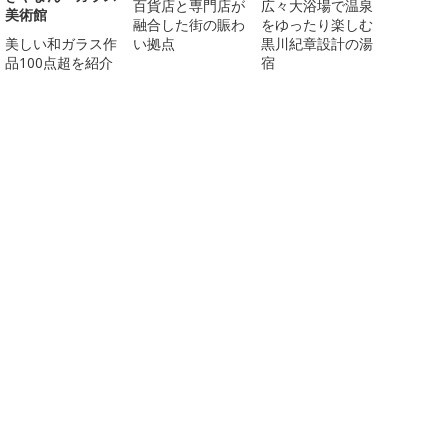
百貨店と専門店が
広々大浴場で温泉
美術館
融合した街の賑わ
をゆったり楽しむ
美しい和ガラス作
い拠点
黒川紀章設計の湯
品100点超を紹介
宿