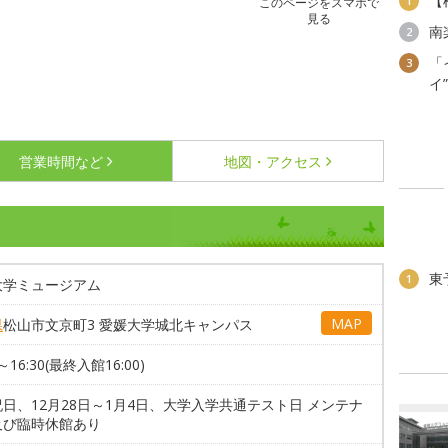
【
1
このページをスマホで
見る
南
2
「
3
イ
営業時間など
地図・アクセス
東
1
大学ミュージアム
MAP
県
松山市文京町3 愛媛大学城北キャンパス
0～16:30(最終入館16:00)
日、12月28日～1月4日、大学入学共通テスト日 メンテナ
及び臨時休館あり