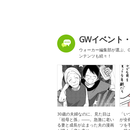
GWイベント
ウォーカー編集部が選ぶ、G
ンテンツも続々！
30歳の夫婦なのに、見た目は
「い
「祖母と孫」――。急激に老い
が全
る妻と成長が止まった夫の漫画
ツを