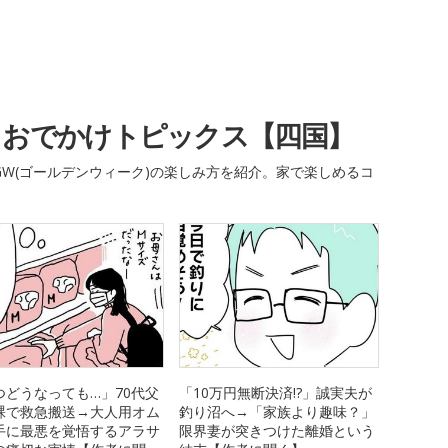
・おでかけトピックス【四国】
W(ゴールデンウィーク)の楽しみ方を紹介。家で楽しめるコ
つどうなっても…」70代父
「10万円無断決済!?」誠実夫が
裸で救急搬送→大人用オム
釣り沼へ→「家族より趣味？」
手に最悪を覚悟するアラサ
限界妻が突きつけた離婚という