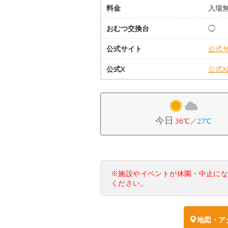
料金
入場
おむつ交換台
◯
公式サイト
公式
公式X
公式
今日
36℃
／
27℃
※施設やイベントが休園・中止に
ください。
地図・ア