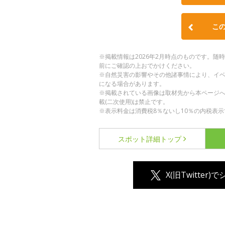
こ
※掲載情報は2026年2月時点のものです。
前にご確認の上おでかけください。
※自然災害の影響やその他諸事情により、イ
になる場合があります。
※掲載されている画像は取材先から本ページ
載(二次使用)は禁止です。
※表示料金は消費税8％ないし10％の内税表示
スポット詳細
トップ
X(旧Twitter)