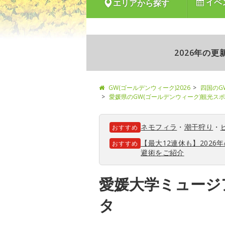
イベ
エリアから探す
2026年の
GW(ゴールデンウィーク)2026
四国のG
愛媛県のGW(ゴールデンウィーク)観光ス
ネモフィラ
・
潮干狩り
・
おすすめ
【最大12連休も】202
おすすめ
避術をご紹介
愛媛大学ミュージ
タ