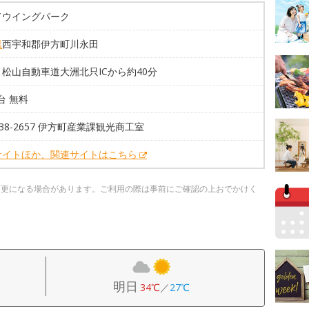
ドウイングパーク
県
西宇和郡伊方町川永田
松山自動車道大洲北只ICから約40分
5台 無料
4-38-2657 伊方町産業課観光商工室
サイトほか、関連サイトはこちら
変更になる場合があります。ご利用の際は事前にご確認の上おでかけく
明日
34℃
／
27℃