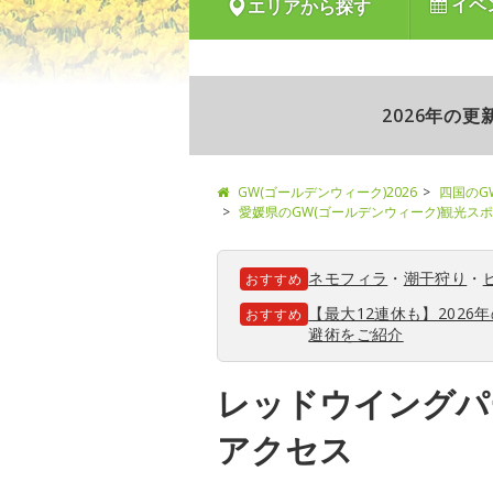
イベ
エリアから探す
2026年の
GW(ゴールデンウィーク)2026
四国のG
愛媛県のGW(ゴールデンウィーク)観光ス
ネモフィラ
・
潮干狩り
・
おすすめ
【最大12連休も】202
おすすめ
避術をご紹介
レッドウイングパ
アクセス