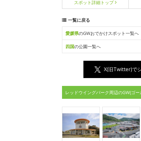
スポット詳細
トップ
一覧に戻る
愛媛県
のGWおでかけスポット一覧へ
四国
の公園一覧へ
X(旧Twitter)
レッドウイングパーク周辺のGW(ゴー