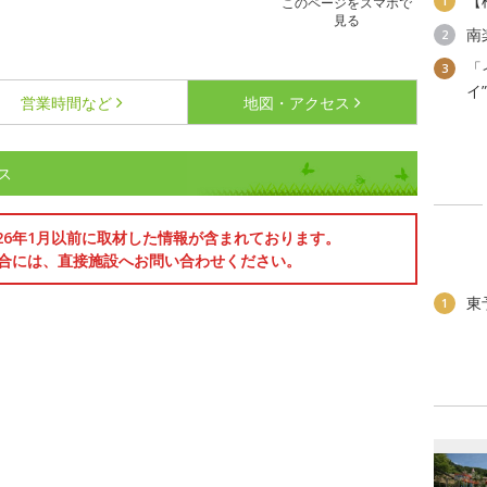
【
1
このページをスマホで
見る
南
2
「
3
イ
営業時間など
地図・アクセス
ス
026年1月以前に取材した情報が含まれております。
合には、直接施設へお問い合わせください。
東
1