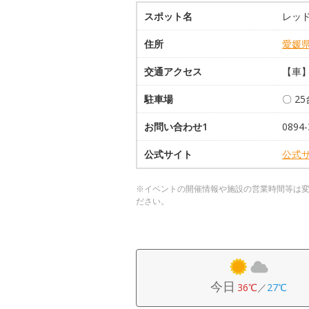
スポット名
レッ
住所
愛媛
交通アクセス
【車】
駐車場
〇 2
お問い合わせ1
089
公式サイト
公式
※イベントの開催情報や施設の営業時間等は
ださい。
今日
36℃
／
27℃