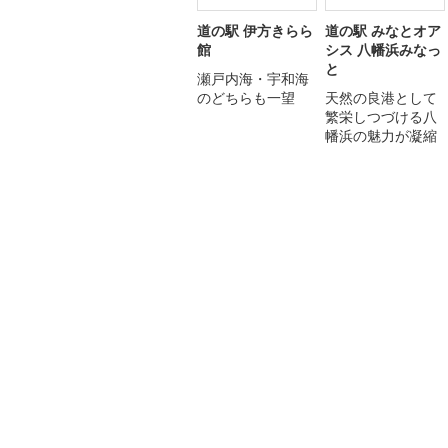
道の駅 伊方きらら
道の駅 みなとオア
館
シス 八幡浜みなっ
と
瀬戸内海・宇和海
のどちらも一望
天然の良港として
繁栄しつづける八
幡浜の魅力が凝縮