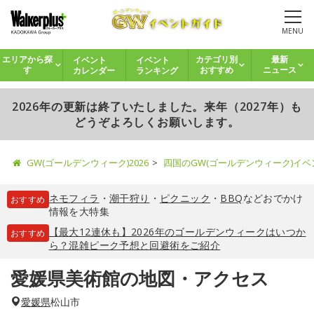
MENU
イベント
イベント
エリアから探
カテゴリ別
最新
カレンダー
ランキング
す
おすすめ
ニュース
2026年の更新は終了いたしました。来年（2027年）も
どうぞよろしくお願いします。
GW(ゴールデンウィーク)2026
四国のGW(ゴールデンウィーク)イ
ネモフィラ
・
潮干狩り
・
ピクニック
・
BBQ
などおでかけ
おすすめ
情報を大特集
【最大12連休も】2026年のゴールデンウィークはいつか
おすすめ
ら？混雑ピーク予想と回避術をご紹介
愛媛県美術館の地図・アクセス
愛媛県
松山市