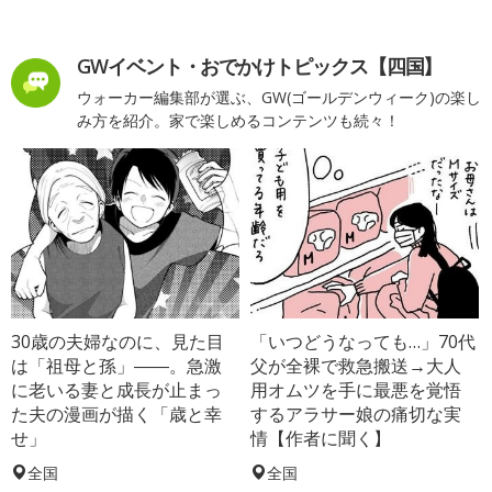
GWイベント・おでかけトピックス【四国】
ウォーカー編集部が選ぶ、GW(ゴールデンウィーク)の楽し
み方を紹介。家で楽しめるコンテンツも続々！
30歳の夫婦なのに、見た目
「いつどうなっても…」70代
は「祖母と孫」――。急激
父が全裸で救急搬送→大人
に老いる妻と成長が止まっ
用オムツを手に最悪を覚悟
た夫の漫画が描く「歳と幸
するアラサー娘の痛切な実
せ」
情【作者に聞く】
全国
全国