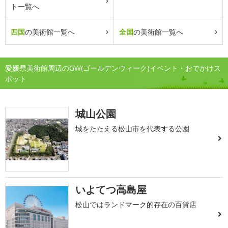
ト一覧へ
四国
の美術館一覧へ
全国
の美術館一覧へ
愛媛県美術館周辺のGW(ゴールデンウィーク)イベント・おでかけス
ポット
城山公園
城をたたえる松山市を代表する公園
いよてつ高島屋
松山ではランドマーク的存在の百貨店