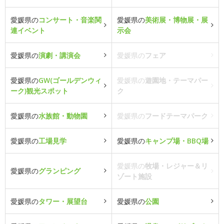
愛媛県の
コンサート・音楽関
愛媛県の
美術展・博物展・展
連イベント
示会
愛媛県の
演劇・講演会
愛媛県の
フェア
愛媛県の
GW(ゴールデンウィ
愛媛県の
遊園地・テーマパー
ーク)観光スポット
ク
愛媛県の
水族館・動物園
愛媛県の
フードテーマパーク
愛媛県の
工場見学
愛媛県の
キャンプ場・BBQ場
愛媛県の
牧場・レジャー＆リ
愛媛県の
グランピング
ゾート施設
愛媛県の
タワー・展望台
愛媛県の
公園