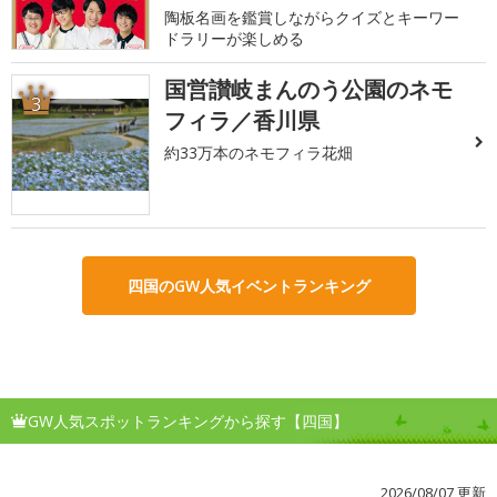
陶板名画を鑑賞しながらクイズとキーワー
ドラリーが楽しめる
国営讃岐まんのう公園のネモ
3
フィラ／香川県
約33万本のネモフィラ花畑
四国のGW人気イベントランキング
GW人気スポットランキングから探す【四国】
2026/08/07 更新