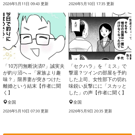
2026年5月11日 09:43 更新
2026年5月10日 17:35 更新
「10万円無断決済!?」誠実夫
「セクハラ」を「ミス」で
が釣り沼へ→「家族より趣
撃退？ツインの部屋を予約
味？」限界妻が突きつけた
した上司、女性部下の切れ
離婚という結末【作者に聞
味鋭い反撃にに「スカッと
く】
した」の声【作者に聞く】
全国
全国
2026年5月10日 07:30 更新
2026年5月9日 20:35 更新