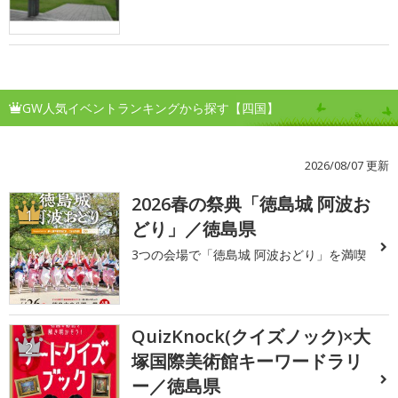
GW人気イベントランキングから探す【四国】
2026/08/07 更新
2026春の祭典「徳島城 阿波お
1
どり」／徳島県
3つの会場で「徳島城 阿波おどり」を満喫
QuizKnock(クイズノック)×大
2
塚国際美術館キーワードラリ
ー／徳島県