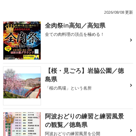
2026/08/08 更新
全肉祭in高知／高知県
1
全ての肉料理の頂点を極める！
【桜・見ごろ】岩脇公園／徳
2
島県
「桜の馬場」という名所
阿波おどりの練習と練習風景
3
の観覧／徳島県
阿波おどりの練習風景を公開