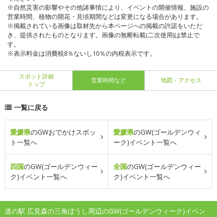
※自然災害の影響やその他諸事情により、イベントの開催情報、施設の
営業時間、植物の開花・見頃期間などは変更になる場合があります。
※掲載されている画像は取材先から本ページへの掲載の許諾をいただ
き、提供されたものとなります。画像の無断転載(二次使用)は禁止で
す。
※表示料金は消費税8％ないし10％の内税表示です。
スポット詳細
営業時間など
地図・アクセス
トップ
一覧に戻る
愛媛県
のGWおでかけスポッ
愛媛県
のGW(ゴールデンウィ
ト一覧へ
ーク)イベント一覧へ
四国
のGW(ゴールデンウィー
全国
のGW(ゴールデンウィー
ク)イベント一覧へ
ク)イベント一覧へ
道の駅 広見森の三角ぼうし周辺のGW(ゴールデンウィーク)イベン