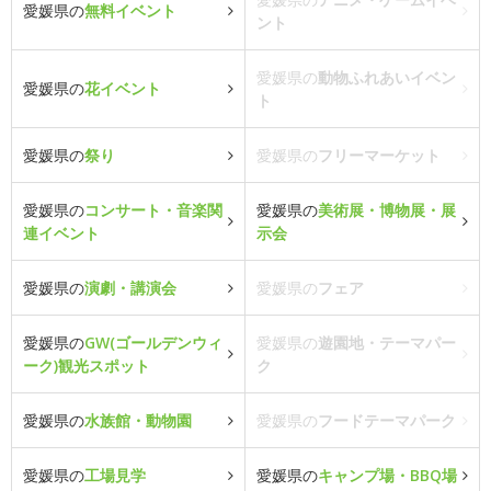
愛媛県の
無料イベント
ント
愛媛県の
動物ふれあいイベン
愛媛県の
花イベント
ト
愛媛県の
祭り
愛媛県の
フリーマーケット
愛媛県の
コンサート・音楽関
愛媛県の
美術展・博物展・展
連イベント
示会
愛媛県の
演劇・講演会
愛媛県の
フェア
愛媛県の
GW(ゴールデンウィ
愛媛県の
遊園地・テーマパー
ーク)観光スポット
ク
愛媛県の
水族館・動物園
愛媛県の
フードテーマパーク
愛媛県の
工場見学
愛媛県の
キャンプ場・BBQ場