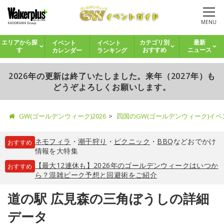
MENU
イベント
イベント
エリアから探
カテゴリ別
最新
カレンダー
ランキング
す
おすすめ
ニュース
2026年の更新は終了いたしました。来年（2027年）も
どうぞよろしくお願いします。
GW(ゴールデンウィーク)2026
四国のGW(ゴールデンウィーク)イ
ネモフィラ
・
潮干狩り
・
ピクニック
・
BBQ
などおでかけ
おすすめ
情報を大特集
【最大12連休も】2026年のゴールデンウィークはいつか
おすすめ
ら？混雑ピーク予想と回避術をご紹介
道の駅 広見森の三角ぼうしの詳細
データ