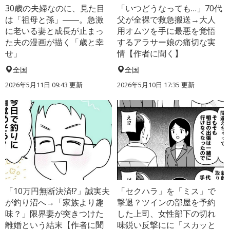
30歳の夫婦なのに、見た目
「いつどうなっても…」70代
は「祖母と孫」――。急激
父が全裸で救急搬送→大人
に老いる妻と成長が止まっ
用オムツを手に最悪を覚悟
た夫の漫画が描く「歳と幸
するアラサー娘の痛切な実
せ」
情【作者に聞く】
全国
全国
2026年5月11日 09:43 更新
2026年5月10日 17:35 更新
「10万円無断決済!?」誠実夫
「セクハラ」を「ミス」で
が釣り沼へ→「家族より趣
撃退？ツインの部屋を予約
味？」限界妻が突きつけた
した上司、女性部下の切れ
離婚という結末【作者に聞
味鋭い反撃にに「スカッと