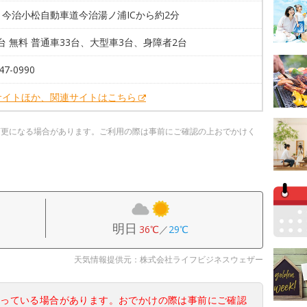
】今治小松自動車道今治湯ノ浦ICから約2分
8台 無料 普通車33台、大型車3台、身障者2台
47-0990
サイトほか、関連サイトはこちら
変更になる場合があります。ご利用の際は事前にご確認の上おでかけく
明日
36℃
／
29℃
天気情報提供元：株式会社ライフビジネスウェザー
なっている場合があります。おでかけの際は事前にご確認