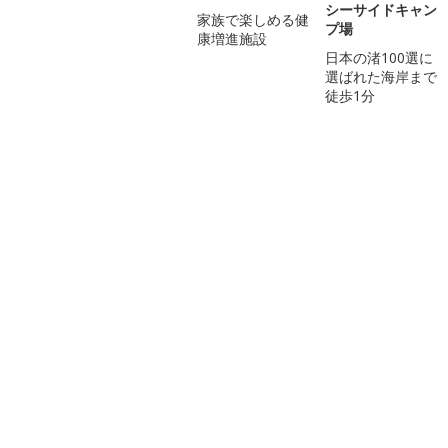
シーサイドキャン
家族で楽しめる健
プ場
康増進施設
日本の渚100選に
選ばれた海岸まで
徒歩1分