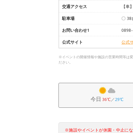
交通アクセス
【車
駐車場
〇 3
お問い合わせ1
0898-
公式サイト
公式
※イベントの開催情報や施設の営業時間等は
ださい。
今日
36℃
／
29℃
※施設やイベントが休園・中止に