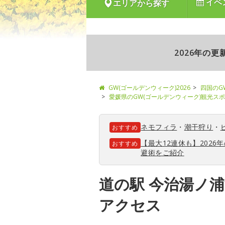
イベ
エリアから探す
2026年の
GW(ゴールデンウィーク)2026
四国のG
愛媛県のGW(ゴールデンウィーク)観光ス
ネモフィラ
・
潮干狩り
・
おすすめ
【最大12連休も】202
おすすめ
避術をご紹介
道の駅 今治湯ノ
アクセス