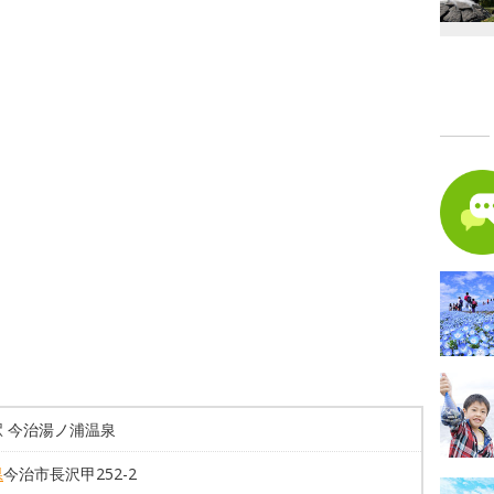
駅 今治湯ノ浦温泉
県
今治市長沢甲252-2