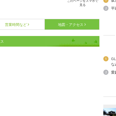
肱
1
このページをスマホで
見る
平
2
営業時間など
地図・アクセス
セス
G
1
な
愛
2