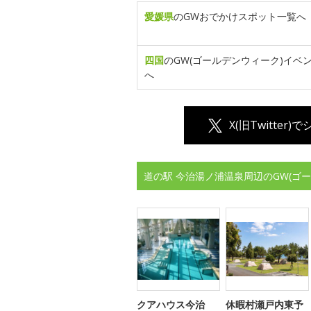
愛媛県
のGWおでかけスポット一覧へ
四国
のGW(ゴールデンウィーク)イベ
へ
X(旧Twitter)
道の駅 今治湯ノ浦温泉周辺のGW(ゴ
クアハウス今治
休暇村瀬戸内東予