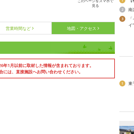
【
1
このページをスマホで
見る
南
2
「
3
イ
営業時間など
地図・アクセス
026年1月以前に取材した情報が含まれております。
合には、直接施設へお問い合わせください。
東
1