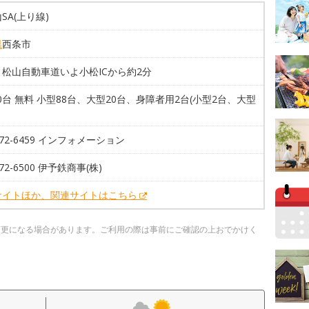
SA(上り線)
県
西条市
松山自動車道いよ小松ICから約2分
10台 無料 小型88台、大型20台、身障者用2台(小型2台、大型
8-72-6459 インフォメーション
-72-6500 伊予鉄商事(株)
サイトほか、関連サイトはこちら
変更になる場合があります。ご利用の際は事前にご確認の上おでかけく