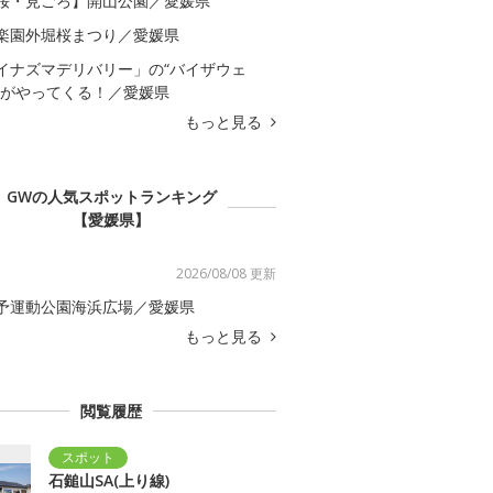
桜・見ごろ】開山公園／愛媛県
楽園外堀桜まつり／愛媛県
イナズマデリバリー」の“バイザウェ
”がやってくる！／愛媛県
もっと見る
GWの人気スポットランキング
【愛媛県】
2026/08/08 更新
予運動公園海浜広場／愛媛県
もっと見る
閲覧履歴
石鎚山SA(上り線)