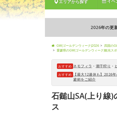
イベ
エリアから探す
2026年の
GW(ゴールデンウィーク)2026
四国のG
愛媛県のGW(ゴールデンウィーク)観光ス
ネモフィラ
・
潮干狩り
・
おすすめ
【最大12連休も】202
おすすめ
避術をご紹介
石鎚山SA(上り線
ス