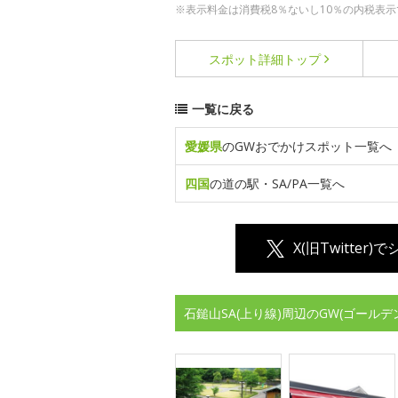
※表示料金は消費税8％ないし10％の内税表示
スポット詳細
トップ
一覧に戻る
愛媛県
のGWおでかけスポット一覧へ
四国
の道の駅・SA/PA一覧へ
X(旧Twitter)
石鎚山SA(上り線)周辺のGW(ゴール