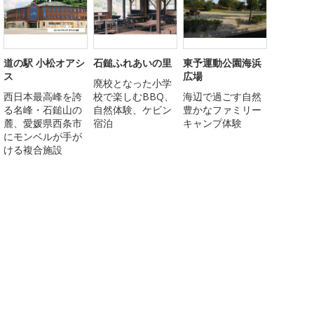
道の駅 小松オアシ
石鎚ふれあいの里
東予運動公園海浜
ス
広場
廃校となった小学
西日本最高峰を誇
校で楽しむBBQ、
海辺で過ごす自然
る名峰・石鎚山の
自然体験、ケビン
豊かなファミリー
麓、愛媛県西条市
宿泊
キャンプ体験
にモンベルが手が
ける複合施設