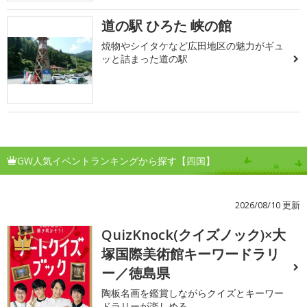
道の駅 ひろた 峡の館
焼物やシイタケなど広田地区の魅力がギュ
ッと詰まった道の駅
GW人気イベントランキングから探す【四国】
2026/08/10 更新
QuizKnock(クイズノック)×大
1
塚国際美術館キーワードラリ
ー／徳島県
陶板名画を鑑賞しながらクイズとキーワー
ドラリーが楽しめる