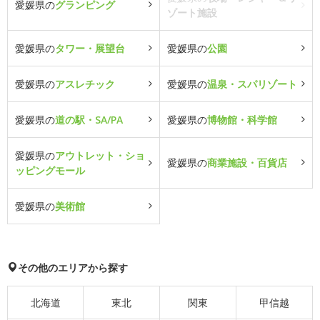
愛媛県の
グランピング
ゾート施設
愛媛県の
タワー・展望台
愛媛県の
公園
愛媛県の
アスレチック
愛媛県の
温泉・スパリゾート
愛媛県の
道の駅・SA/PA
愛媛県の
博物館・科学館
愛媛県の
アウトレット・ショ
愛媛県の
商業施設・百貨店
ッピングモール
愛媛県の
美術館
その他のエリアから探す
北海道
東北
関東
甲信越