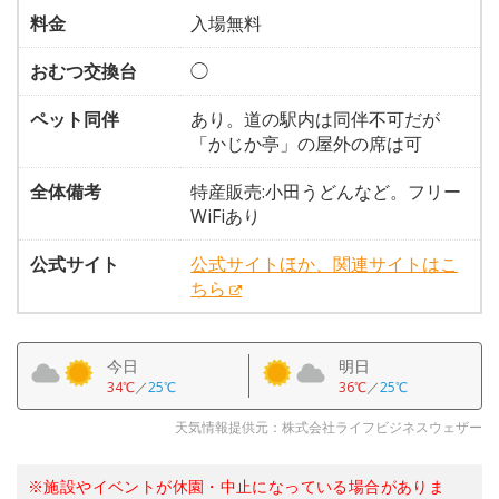
料金
入場無料
おむつ交換台
◯
ペット同伴
あり。道の駅内は同伴不可だが
「かじか亭」の屋外の席は可
全体備考
特産販売:小田うどんなど。フリー
WiFiあり
公式サイト
公式サイトほか、関連サイトはこ
ちら
今日
明日
34℃
／
25℃
36℃
／
25℃
天気情報提供元：株式会社ライフビジネスウェザー
※施設やイベントが休園・中止になっている場合がありま