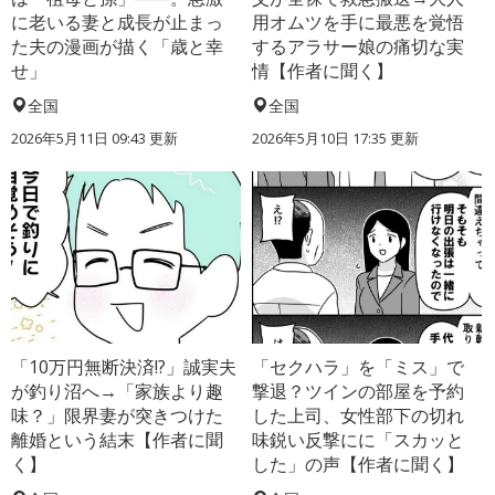
に老いる妻と成長が止まっ
用オムツを手に最悪を覚悟
た夫の漫画が描く「歳と幸
するアラサー娘の痛切な実
せ」
情【作者に聞く】
全国
全国
2026年5月11日 09:43 更新
2026年5月10日 17:35 更新
「10万円無断決済!?」誠実夫
「セクハラ」を「ミス」で
が釣り沼へ→「家族より趣
撃退？ツインの部屋を予約
味？」限界妻が突きつけた
した上司、女性部下の切れ
離婚という結末【作者に聞
味鋭い反撃にに「スカッと
く】
した」の声【作者に聞く】