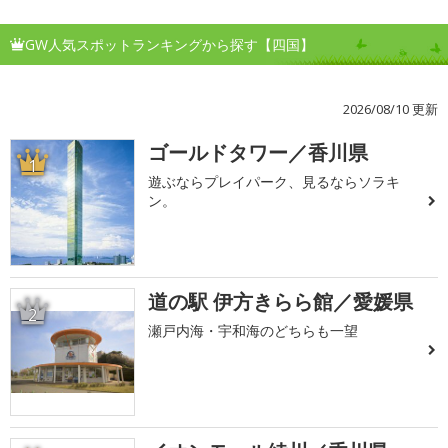
GW人気スポットランキングから探す【四国】
2026/08/10 更新
ゴールドタワー／香川県
1
遊ぶならプレイパーク、見るならソラキ
ン。
道の駅 伊方きらら館／愛媛県
2
瀬戸内海・宇和海のどちらも一望