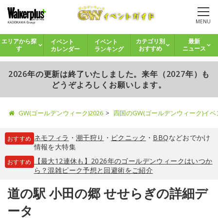
MENU
イベント
イベント
エリアから探
カテゴリ別
最新
カレンダー
ランキング
す
おすすめ
ニュース
2026年の更新は終了いたしました。来年（2027年）も
どうぞよろしくお願いします。
GW(ゴールデンウィーク)2026
四国のGW(ゴールデンウィーク)イ
ネモフィラ
・
潮干狩り
・
ピクニック
・
BBQ
などおでかけ
おすすめ
情報を大特集
【最大12連休も】2026年のゴールデンウィークはいつか
おすすめ
ら？混雑ピーク予想と回避術をご紹介
道の駅 小田の郷 せせらぎの詳細デ
ータ