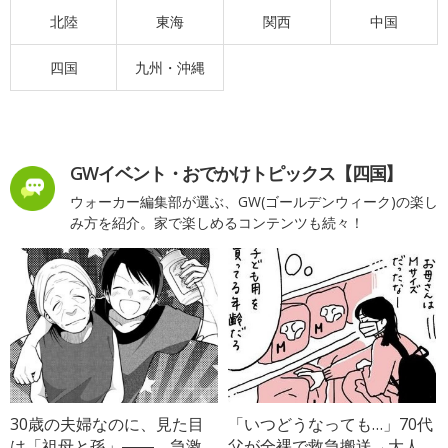
北陸
東海
関西
中国
四国
九州・沖縄
GWイベント・おでかけトピックス【四国】
ウォーカー編集部が選ぶ、GW(ゴールデンウィーク)の楽し
み方を紹介。家で楽しめるコンテンツも続々！
30歳の夫婦なのに、見た目
「いつどうなっても…」70代
は「祖母と孫」――。急激
父が全裸で救急搬送→大人