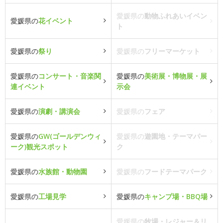
愛媛県の
動物ふれあいイベン
愛媛県の
花イベント
ト
愛媛県の
祭り
愛媛県の
フリーマーケット
愛媛県の
コンサート・音楽関
愛媛県の
美術展・博物展・展
連イベント
示会
愛媛県の
演劇・講演会
愛媛県の
フェア
愛媛県の
GW(ゴールデンウィ
愛媛県の
遊園地・テーマパー
ーク)観光スポット
ク
愛媛県の
水族館・動物園
愛媛県の
フードテーマパーク
愛媛県の
工場見学
愛媛県の
キャンプ場・BBQ場
愛媛県の
牧場・レジャー＆リ