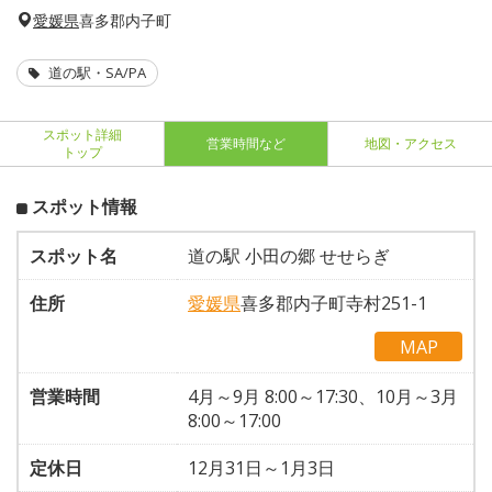
愛媛県
喜多郡内子町
道の駅・SA/PA
スポット詳細
営業時間など
地図・アクセス
トップ
スポット情報
スポット名
道の駅 小田の郷 せせらぎ
住所
愛媛県
喜多郡内子町寺村251-1
MAP
営業時間
4月～9月 8:00～17:30、10月～3月
8:00～17:00
定休日
12月31日～1月3日