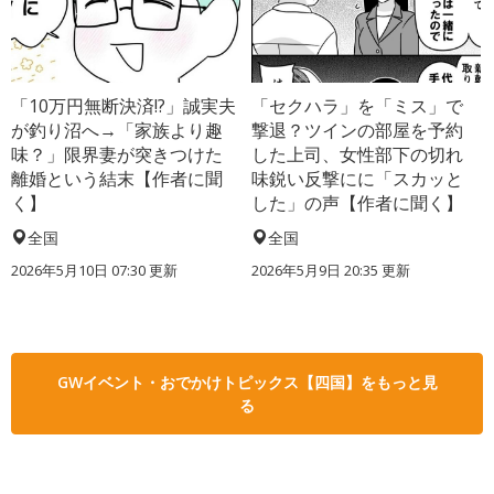
「10万円無断決済!?」誠実夫
「セクハラ」を「ミス」で
が釣り沼へ→「家族より趣
撃退？ツインの部屋を予約
味？」限界妻が突きつけた
した上司、女性部下の切れ
離婚という結末【作者に聞
味鋭い反撃にに「スカッと
く】
した」の声【作者に聞く】
全国
全国
2026年5月10日 07:30 更新
2026年5月9日 20:35 更新
GWイベント・おでかけトピックス【四国】をもっと見
る