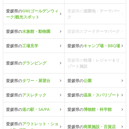
愛媛県の
GW(ゴールデンウィ
愛媛県の
遊園地・テーマパー
ーク)観光スポット
ク
愛媛県の
水族館・動物園
愛媛県の
フードテーマパーク
愛媛県の
工場見学
愛媛県の
キャンプ場・BBQ場
愛媛県の
牧場・レジャー＆リ
愛媛県の
グランピング
ゾート施設
愛媛県の
タワー・展望台
愛媛県の
公園
愛媛県の
アスレチック
愛媛県の
温泉・スパリゾート
愛媛県の
道の駅・SA/PA
愛媛県の
博物館・科学館
愛媛県の
アウトレット・ショ
愛媛県の
商業施設・百貨店