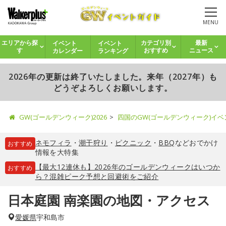
MENU
イベント
イベント
エリアから探
カテゴリ別
最新
カレンダー
ランキング
す
おすすめ
ニュース
2026年の更新は終了いたしました。来年（2027年）も
どうぞよろしくお願いします。
GW(ゴールデンウィーク)2026
四国のGW(ゴールデンウィーク)イ
ネモフィラ
・
潮干狩り
・
ピクニック
・
BBQ
などおでかけ
おすすめ
情報を大特集
【最大12連休も】2026年のゴールデンウィークはいつか
おすすめ
ら？混雑ピーク予想と回避術をご紹介
日本庭園 南楽園の地図・アクセス
愛媛県
宇和島市