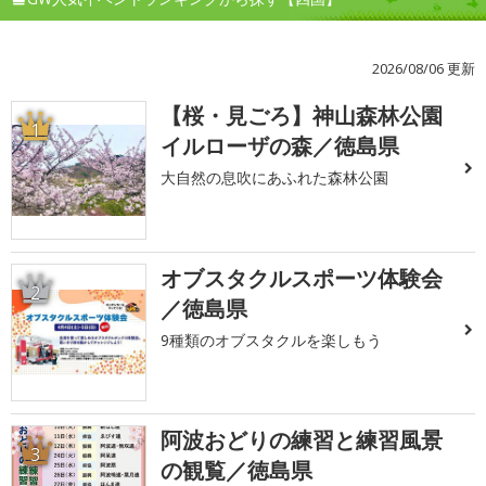
2026/08/06 更新
【桜・見ごろ】神山森林公園
1
イルローザの森／徳島県
大自然の息吹にあふれた森林公園
オブスタクルスポーツ体験会
2
／徳島県
9種類のオブスタクルを楽しもう
阿波おどりの練習と練習風景
3
の観覧／徳島県