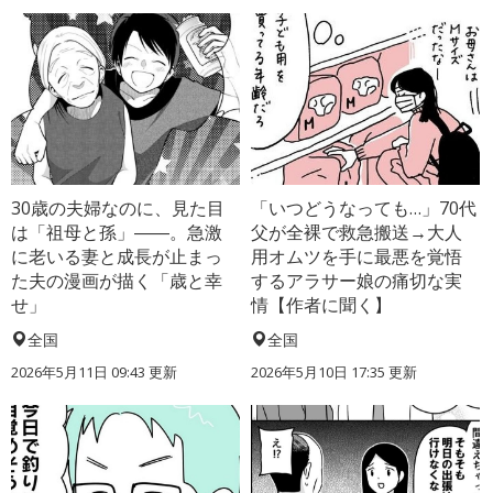
30歳の夫婦なのに、見た目
「いつどうなっても…」70代
は「祖母と孫」――。急激
父が全裸で救急搬送→大人
に老いる妻と成長が止まっ
用オムツを手に最悪を覚悟
た夫の漫画が描く「歳と幸
するアラサー娘の痛切な実
せ」
情【作者に聞く】
全国
全国
2026年5月11日 09:43 更新
2026年5月10日 17:35 更新