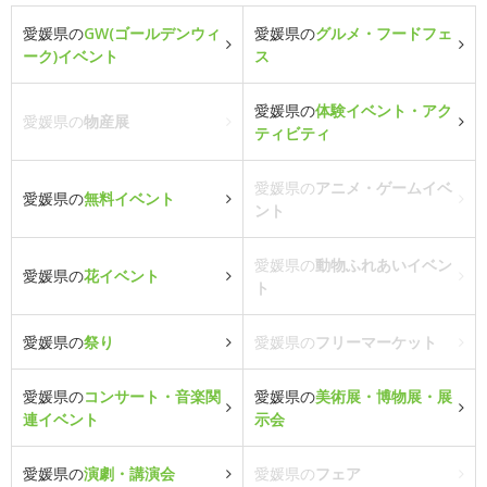
愛媛県の
GW(ゴールデンウィ
愛媛県の
グルメ・フードフェ
ーク)イベント
ス
愛媛県の
体験イベント・アク
愛媛県の
物産展
ティビティ
愛媛県の
アニメ・ゲームイベ
愛媛県の
無料イベント
ント
愛媛県の
動物ふれあいイベン
愛媛県の
花イベント
ト
愛媛県の
祭り
愛媛県の
フリーマーケット
愛媛県の
コンサート・音楽関
愛媛県の
美術展・博物展・展
連イベント
示会
愛媛県の
演劇・講演会
愛媛県の
フェア