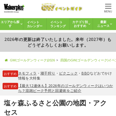
MENU
イベント
イベント
エリアから探
カテゴリ別
最新
カレンダー
ランキング
す
おすすめ
ニュース
2026年の更新は終了いたしました。来年（2027年）も
どうぞよろしくお願いします。
GW(ゴールデンウィーク)2026
四国のGW(ゴールデンウィーク)イ
ネモフィラ
・
潮干狩り
・
ピクニック
・
BBQ
などおでかけ
おすすめ
情報を大特集
【最大12連休も】2026年のゴールデンウィークはいつか
おすすめ
ら？混雑ピーク予想と回避術をご紹介
塩ヶ森ふるさと公園の地図・アク
セス