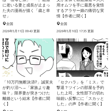
に老いる妻と成長が止まっ
用オムツを手に最悪を覚悟
た夫の漫画が描く「歳と幸
するアラサー娘の痛切な実
せ」
情【作者に聞く】
全国
全国
2026年5月11日 09:43 更新
2026年5月10日 17:35 更新
「10万円無断決済!?」誠実夫
「セクハラ」を「ミス」で
が釣り沼へ→「家族より趣
撃退？ツインの部屋を予約
味？」限界妻が突きつけた
した上司、女性部下の切れ
離婚という結末【作者に聞
味鋭い反撃にに「スカッと
く】
した」の声【作者に聞く】