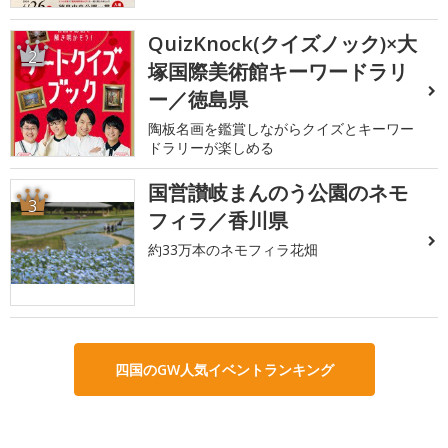
QuizKnock(クイズノック)×大
2
塚国際美術館キーワードラリ
ー／徳島県
陶板名画を鑑賞しながらクイズとキーワー
ドラリーが楽しめる
国営讃岐まんのう公園のネモ
3
フィラ／香川県
約33万本のネモフィラ花畑
四国のGW人気イベントランキング