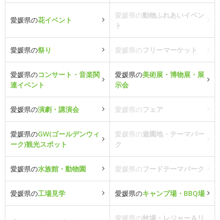
愛媛県の
動物ふれあいイベン
愛媛県の
花イベント
ト
愛媛県の
祭り
愛媛県の
フリーマーケット
愛媛県の
コンサート・音楽関
愛媛県の
美術展・博物展・展
連イベント
示会
愛媛県の
演劇・講演会
愛媛県の
フェア
愛媛県の
GW(ゴールデンウィ
愛媛県の
遊園地・テーマパー
ーク)観光スポット
ク
愛媛県の
水族館・動物園
愛媛県の
フードテーマパーク
愛媛県の
工場見学
愛媛県の
キャンプ場・BBQ場
愛媛県の
牧場・レジャー＆リ