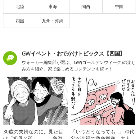
北陸
東海
関西
中国
四国
九州・沖縄
GWイベント・おでかけトピックス【四国】
ウォーカー編集部が選ぶ、GW(ゴールデンウィーク)の楽し
み方を紹介。家で楽しめるコンテンツも続々！
30歳の夫婦なのに、見た目
「いつどうなっても…」70代
は「祖母と孫」――。急激
父が全裸で救急搬送→大人