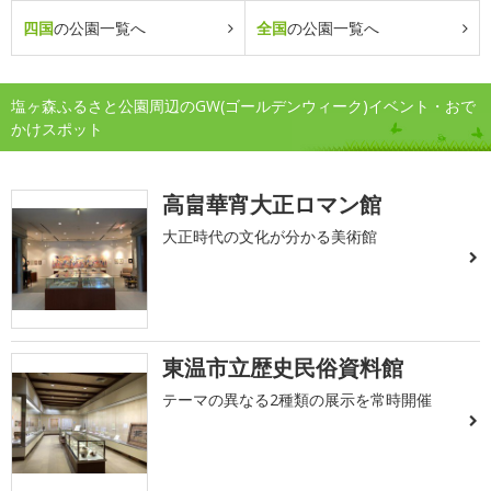
四国
の公園一覧へ
全国
の公園一覧へ
塩ヶ森ふるさと公園周辺のGW(ゴールデンウィーク)イベント・おで
かけスポット
高畠華宵大正ロマン館
大正時代の文化が分かる美術館
東温市立歴史民俗資料館
テーマの異なる2種類の展示を常時開催