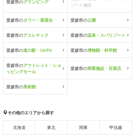
愛媛県の
グランピング
ゾート施設
愛媛県の
タワー・展望台
愛媛県の
公園
愛媛県の
アスレチック
愛媛県の
温泉・スパリゾート
愛媛県の
道の駅・SA/PA
愛媛県の
博物館・科学館
愛媛県の
アウトレット・ショ
愛媛県の
商業施設・百貨店
ッピングモール
愛媛県の
美術館
その他のエリアから探す
北海道
東北
関東
甲信越