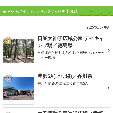
GW人気スポットランキングから探す【四国】
2026/08/07 更新
日峯大神子広域公園 デイキャ
1
ンプ場／徳島県
自然海岸と松林を活かした日帰りのバーべ
キュー広場
豊浜SA(上り線)／香川県
2
香川と愛媛の県境に位置するSA