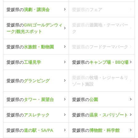
愛媛県の
演劇・講演会
愛媛県の
フェア
愛媛県の
GW(ゴールデンウィ
愛媛県の
遊園地・テーマパー
ーク)観光スポット
ク
愛媛県の
水族館・動物園
愛媛県の
フードテーマパーク
愛媛県の
工場見学
愛媛県の
キャンプ場・BBQ場
愛媛県の
牧場・レジャー＆リ
愛媛県の
グランピング
ゾート施設
愛媛県の
タワー・展望台
愛媛県の
公園
愛媛県の
アスレチック
愛媛県の
温泉・スパリゾート
愛媛県の
道の駅・SA/PA
愛媛県の
博物館・科学館