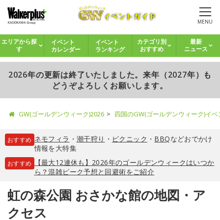
MENU
イベント
イベント
エリアから探
カテゴリ別
最新
カレンダー
ランキング
す
おすすめ
ニュース
2026年の更新は終了いたしました。来年（2027年）も
どうぞよろしくお願いします。
GW(ゴールデンウィーク)2026
四国のGW(ゴールデンウィーク)イ
ネモフィラ
・
潮干狩り
・
ピクニック
・
BBQ
などおでかけ
おすすめ
情報を大特集
【最大12連休も】2026年のゴールデンウィークはいつか
おすすめ
ら？混雑ピーク予想と回避術をご紹介
虹の森公園 おさかな館の地図・ア
クセス