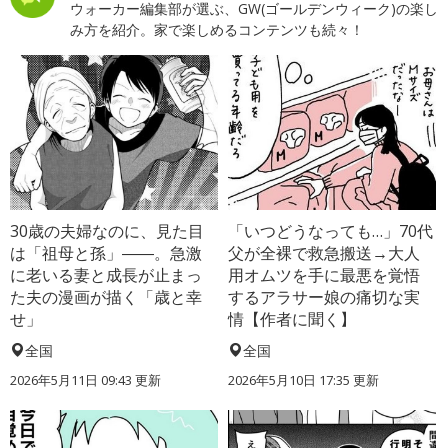
ウォーカー編集部が選ぶ、GW(ゴールデンウィーク)の楽し
み方を紹介。家で楽しめるコンテンツも続々！
30歳の夫婦なのに、見た目
「いつどうなっても…」70代
は「祖母と孫」――。急激
父が全裸で救急搬送→大人
に老いる妻と成長が止まっ
用オムツを手に最悪を覚悟
た夫の漫画が描く「歳と幸
するアラサー娘の痛切な実
せ」
情【作者に聞く】
全国
全国
2026年5月11日 09:43 更新
2026年5月10日 17:35 更新