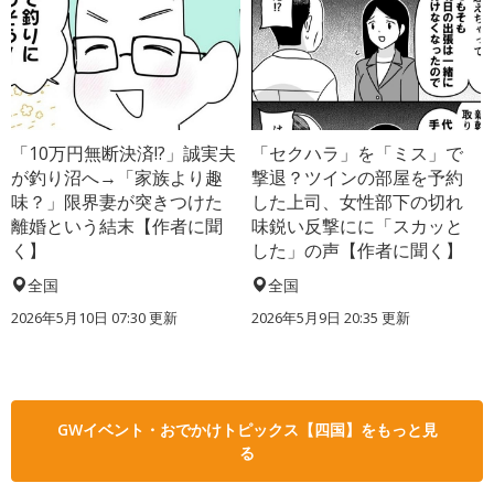
「10万円無断決済!?」誠実夫
「セクハラ」を「ミス」で
が釣り沼へ→「家族より趣
撃退？ツインの部屋を予約
味？」限界妻が突きつけた
した上司、女性部下の切れ
離婚という結末【作者に聞
味鋭い反撃にに「スカッと
く】
した」の声【作者に聞く】
全国
全国
2026年5月10日 07:30 更新
2026年5月9日 20:35 更新
GWイベント・おでかけトピックス【四国】をもっと見
る