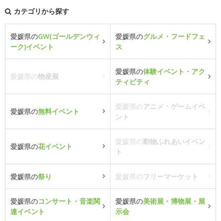
カテゴリから探す
愛媛県の
GW(ゴールデンウィ
愛媛県の
グルメ・フードフェ
ーク)イベント
ス
愛媛県の
体験イベント・アク
愛媛県の
物産展
ティビティ
愛媛県の
アニメ・ゲームイベ
愛媛県の
無料イベント
ント
愛媛県の
動物ふれあいイベン
愛媛県の
花イベント
ト
愛媛県の
祭り
愛媛県の
フリーマーケット
愛媛県の
コンサート・音楽関
愛媛県の
美術展・博物展・展
連イベント
示会