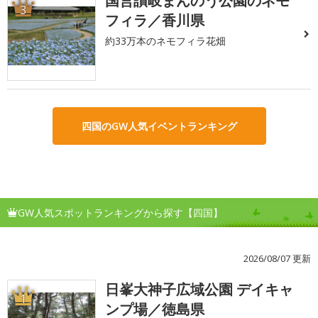
国営讃岐まんのう公園のネモ
3
フィラ／香川県
約33万本のネモフィラ花畑
四国のGW人気イベントランキング
GW人気スポットランキングから探す【四国】
2026/08/07 更新
日峯大神子広域公園 デイキャ
1
ンプ場／徳島県