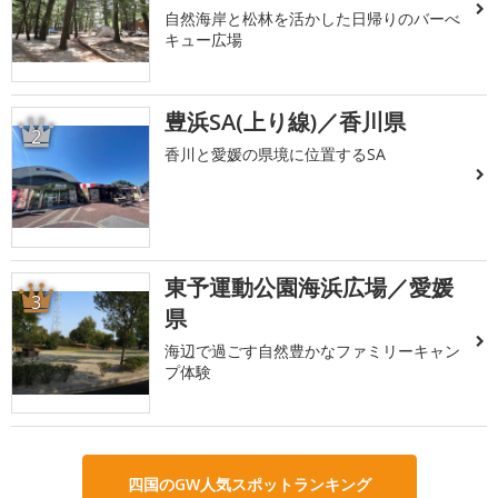
自然海岸と松林を活かした日帰りのバーべ
キュー広場
豊浜SA(上り線)／香川県
2
香川と愛媛の県境に位置するSA
東予運動公園海浜広場／愛媛
3
県
海辺で過ごす自然豊かなファミリーキャン
プ体験
四国のGW人気スポットランキング