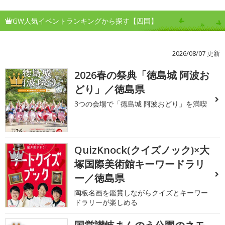
GW人気イベントランキングから探す【四国】
2026/08/07 更新
2026春の祭典「徳島城 阿波お
1
どり」／徳島県
3つの会場で「徳島城 阿波おどり」を満喫
QuizKnock(クイズノック)×大
2
塚国際美術館キーワードラリ
ー／徳島県
陶板名画を鑑賞しながらクイズとキーワー
ドラリーが楽しめる