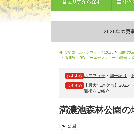
イベ
エリアから探す
2026年の
GW(ゴールデンウィーク)2026
四国のG
香川県のGW(ゴールデンウィーク)観光ス
ネモフィラ
・
潮干狩り
・
おすすめ
【最大12連休も】202
おすすめ
避術をご紹介
満濃池森林公園の
公園