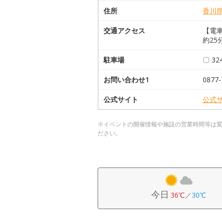
住所
香川
交通アクセス
【電車
約25
駐車場
〇 3
お問い合わせ1
0877-
公式サイト
公式
※イベントの開催情報や施設の営業時間等は
ださい。
今日
36℃
／
30℃