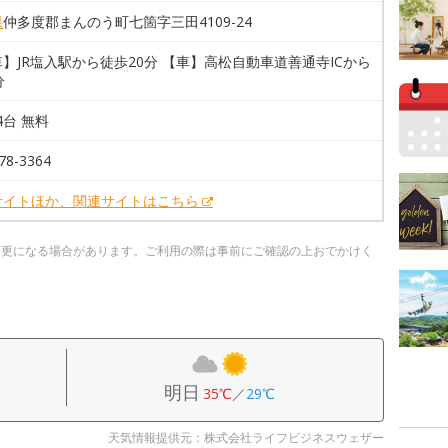
県
仲多度郡まんのう町七箇字三田4109-24
】JR塩入駅から徒歩20分 【車】高松自動車道善通寺ICから
分
24台 無料
78-3364
サイトほか、関連サイトはこちら
変更になる場合があります。ご利用の際は事前にご確認の上おでかけく
明日
35℃
／
29℃
天気情報提供元：株式会社ライフビジネスウェザー