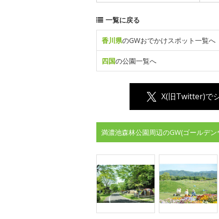
一覧に戻る
香川県
のGWおでかけスポット一覧へ
四国
の公園一覧へ
X(旧Twitter)
満濃池森林公園周辺のGW(ゴールデン