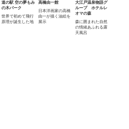
道の駅 空の夢もみ
高橋由一館
大江戸温泉物語グ
の木パーク
ループ ホテルレ
日本洋画家の高橋
オマの森
世界で初めて飛行
由一が描く油絵を
原理が誕生した地
展示
森に囲まれた自然
の情緒あふれる露
天風呂