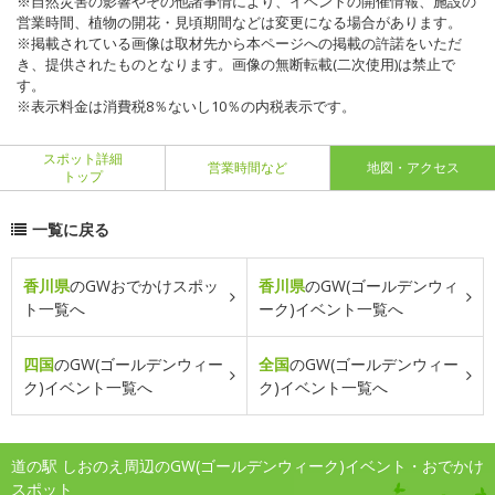
※自然災害の影響やその他諸事情により、イベントの開催情報、施設の
営業時間、植物の開花・見頃期間などは変更になる場合があります。
※掲載されている画像は取材先から本ページへの掲載の許諾をいただ
き、提供されたものとなります。画像の無断転載(二次使用)は禁止で
す。
※表示料金は消費税8％ないし10％の内税表示です。
スポット詳細
営業時間など
地図・アクセス
トップ
一覧に戻る
香川県
のGWおでかけスポッ
香川県
のGW(ゴールデンウィ
ト一覧へ
ーク)イベント一覧へ
四国
のGW(ゴールデンウィー
全国
のGW(ゴールデンウィー
ク)イベント一覧へ
ク)イベント一覧へ
道の駅 しおのえ周辺のGW(ゴールデンウィーク)イベント・おでかけ
スポット