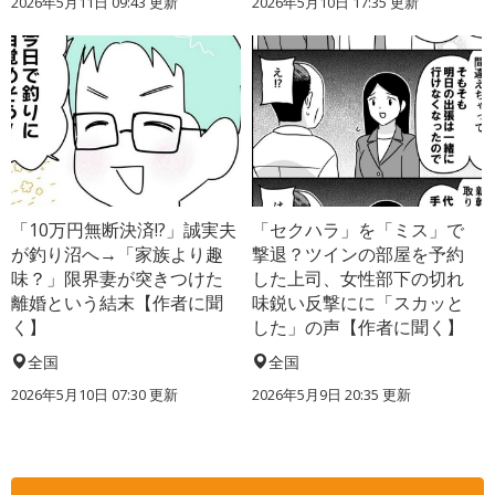
2026年5月11日 09:43 更新
2026年5月10日 17:35 更新
「10万円無断決済!?」誠実夫
「セクハラ」を「ミス」で
が釣り沼へ→「家族より趣
撃退？ツインの部屋を予約
味？」限界妻が突きつけた
した上司、女性部下の切れ
離婚という結末【作者に聞
味鋭い反撃にに「スカッと
く】
した」の声【作者に聞く】
全国
全国
2026年5月10日 07:30 更新
2026年5月9日 20:35 更新