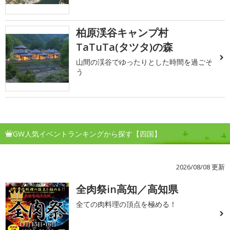
柏原渓谷キャンプ村
TaTuTa(タツタ)の森
山間の渓谷でゆったりとした時間を過ごそ
う
GW人気イベントランキングから探す【四国】
2026/08/08 更新
全肉祭in高知／高知県
1
全ての肉料理の頂点を極める！