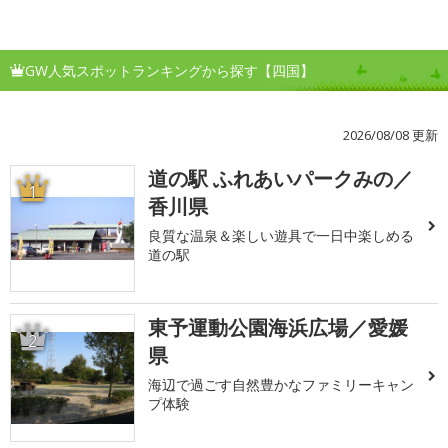
GW人気スポットランキングから探す【四国】
2026/08/08 更新
道の駅 ふれあいパークみの／
1
香川県
良質な温泉＆楽しい遊具で一日中楽しめる
道の駅
東予運動公園海浜広場／愛媛
2
県
海辺で過ごす自然豊かなファミリーキャン
プ体験