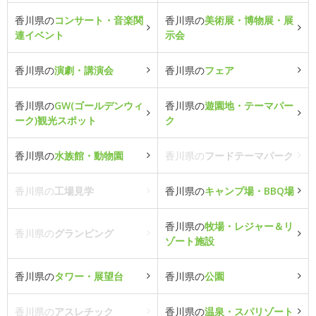
香川県の
コンサート・音楽関
香川県の
美術展・博物展・展
連イベント
示会
香川県の
演劇・講演会
香川県の
フェア
香川県の
GW(ゴールデンウィ
香川県の
遊園地・テーマパー
ーク)観光スポット
ク
香川県の
水族館・動物園
香川県の
フードテーマパーク
香川県の
工場見学
香川県の
キャンプ場・BBQ場
香川県の
牧場・レジャー＆リ
香川県の
グランピング
ゾート施設
香川県の
タワー・展望台
香川県の
公園
香川県の
アスレチック
香川県の
温泉・スパリゾート