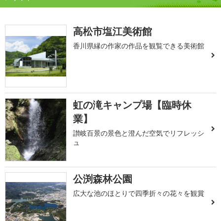
高松市塩江美術館
香川県縁の作家の作品を観覧できる美術館
虹の滝キャンプ場【臨時休
業】
讃岐百景の景色と澄んだ空気でリフレッシ
ュ
公渕森林公園
広大な池のほとりで四季折々の花々を観賞