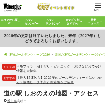
MENU
イベント
イベント
エリアから探
カテゴリ別
最新
カレンダー
ランキング
す
おすすめ
ニュース
2026年の更新は終了いたしました。来年（2027年）も
どうぞよろしくお願いします。
GW(ゴールデンウィーク)2026
四国のGW(ゴールデンウィーク)イ
ネモフィラ
・
潮干狩り
・
ピクニック
・
BBQ
などおでかけ
おすすめ
情報を大特集
【最大12連休も】2026年のゴールデンウィークはいつか
おすすめ
ら？混雑ピーク予想と回避術をご紹介
道の駅 しおのえの地図・アクセス
香川県
高松市