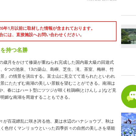
ト
026年1月以前に取材した情報が含まれております。
合には、直接施設へお問い合わせください。
さを持つ名勝
りの歳月をかけて修築が重ねられ完成した国内最大級の回遊式
、6つの池泉、13の築山、島嶼、芝生、滝、茶室、梅林、竹
一景」の情景を演出する。富士山に見立てて造られたといわれ
背景にたたずむ南湖の美しい景観を望むことができる。南湖は
や、春にはハート型にツツジが咲く杜鵑嶼(とけんしょ)など見
光明媚な南湖を周遊することもできる。
花々が百花繚乱に咲き誇る他、夏は水辺のハナショウブ、秋は
紅く色付くマンリョウといった四季折々の自然の美しさを堪能