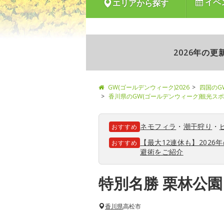
イベ
エリアから探す
2026年の
GW(ゴールデンウィーク)2026
四国のG
香川県のGW(ゴールデンウィーク)観光ス
ネモフィラ
・
潮干狩り
・
おすすめ
【最大12連休も】202
おすすめ
避術をご紹介
特別名勝 栗林公園
香川県
高松市