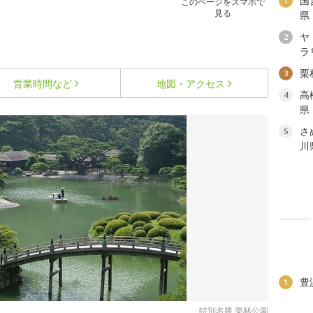
国
1
このページをスマホで
見る
県
ヤ
2
ラ
栗
3
営業時間など
地図・アクセス
高
4
県
さ
5
川
豊
1
特別名勝 栗林公園