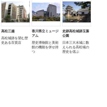
高松三越
香川県立ミュージ
史跡高松城跡玉藻
アム
公園
高松城跡を望む歴
史ある百貨店
歴史博物館と美術
日本三大水城に数
館の機能を併せ持
えられる高松城の
つ
歴史を偲ぶ