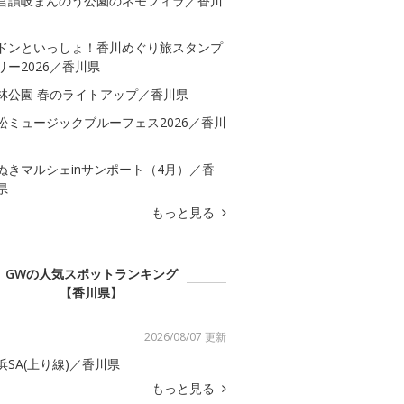
営讃岐まんのう公園のネモフィラ／香川
ドンといっしょ！香川めぐり旅スタンプ
リー2026／香川県
林公園 春のライトアップ／香川県
松ミュージックブルーフェス2026／香川
ぬきマルシェinサンポート（4月）／香
県
もっと見る
GWの人気スポットランキング
【香川県】
2026/08/07 更新
浜SA(上り線)／香川県
もっと見る