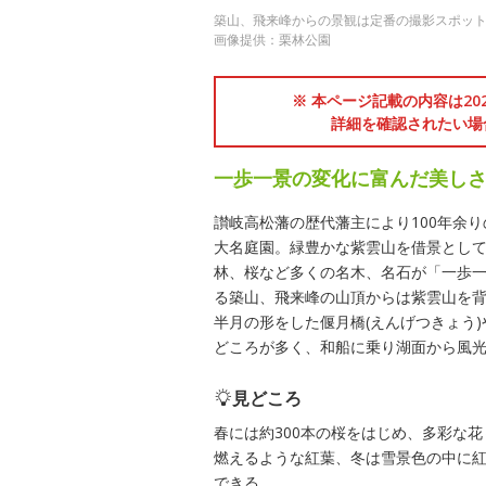
築山、飛来峰からの景観は定番の撮影スポッ
画像提供：栗林公園
※ 本ページ記載の内容は2
詳細を確認されたい場
一歩一景の変化に富んだ美し
讃岐高松藩の歴代藩主により100年余
大名庭園。緑豊かな紫雲山を借景として
林、桜など多くの名木、名石が「一歩
る築山、飛来峰の山頂からは紫雲山を
半月の形をした偃月橋(えんげつきょう)
どころが多く、和船に乗り湖面から風
見どころ
春には約300本の桜をはじめ、多彩な
燃えるような紅葉、冬は雪景色の中に
できる。