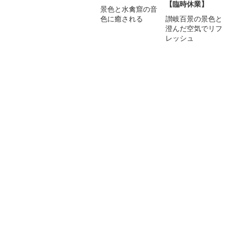
【臨時休業】
景色と水禽窟の音
色に癒される
讃岐百景の景色と
澄んだ空気でリフ
レッシュ