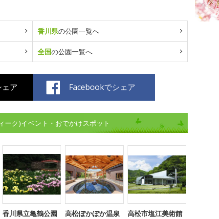
香川県
の公園一覧へ
全国
の公園一覧へ
でシェア
Facebookでシェア
ィーク)イベント・おでかけスポット
香川県立亀鶴公園
高松ぽかぽか温泉
高松市塩江美術館