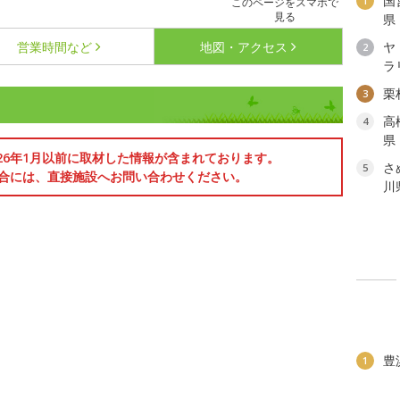
国
1
このページをスマホで
見る
県
営業時間など
地図・アクセス
ヤ
2
ラ
栗
3
高
4
県
026年1月以前に取材した情報が含まれております。
さ
5
合には、直接施設へお問い合わせください。
川
豊
1