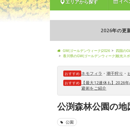
イベ
エリアから探す
2026年の
GW(ゴールデンウィーク)2026
四国のG
香川県のGW(ゴールデンウィーク)観光ス
ネモフィラ
・
潮干狩り
・
おすすめ
【最大12連休も】202
おすすめ
避術をご紹介
公渕森林公園の地
公園