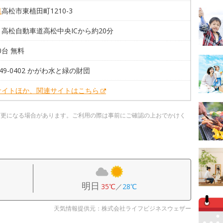
県
高松市東植田町1210-3
高松自動車道高松中央ICから約20分
00台 無料
-849-0402 かがわ水と緑の財団
サイトほか、関連サイトはこちら
変更になる場合があります。ご利用の際は事前にご確認の上おでかけく
明日
35℃
／
28℃
天気情報提供元：株式会社ライフビジネスウェザー