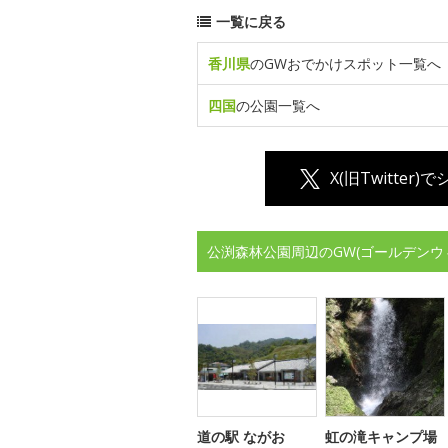
一覧に戻る
香川県
のGWおでかけスポット一覧へ
四国
の公園一覧へ
X(旧Twitter)
公渕森林公園周辺のGW(ゴールデンウ
道の駅 ながお
虹の滝キャンプ場