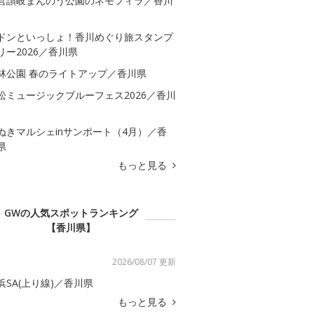
営讃岐まんのう公園のネモフィラ／香川
ドンといっしょ！香川めぐり旅スタンプ
リー2026／香川県
林公園 春のライトアップ／香川県
松ミュージックブルーフェス2026／香川
ぬきマルシェinサンポート（4月）／香
県
もっと見る
GWの人気スポットランキング
【香川県】
2026/08/07 更新
浜SA(上り線)／香川県
もっと見る