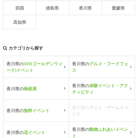
四国
徳島県
香川県
愛媛県
高知県
カテゴリから探す
香川県の
GW(ゴールデンウィ
香川県の
グルメ・フードフェ
ーク)イベント
ス
香川県の
体験イベント・アク
香川県の
物産展
ティビティ
香川県の
アニメ・ゲームイベ
香川県の
無料イベント
ント
香川県の
動物ふれあいイベン
香川県の
花イベント
ト