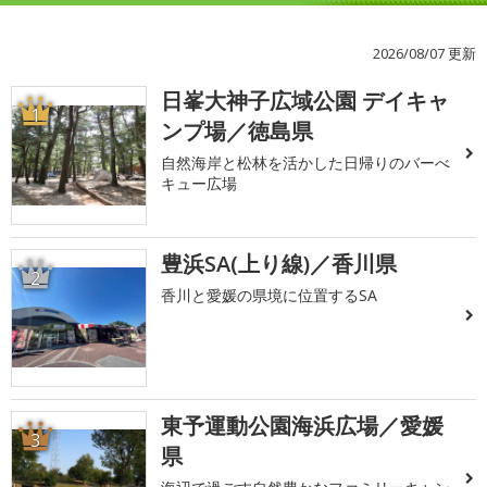
2026/08/07 更新
日峯大神子広域公園 デイキャ
1
ンプ場／徳島県
自然海岸と松林を活かした日帰りのバーべ
キュー広場
豊浜SA(上り線)／香川県
2
香川と愛媛の県境に位置するSA
東予運動公園海浜広場／愛媛
3
県