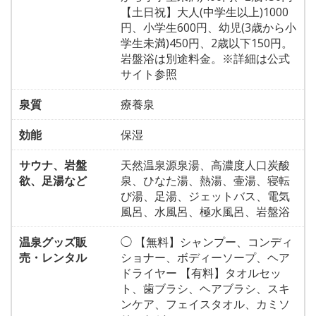
【土日祝】大人(中学生以上)1000
円、小学生600円、幼児(3歳から小
学生未満)450円、2歳以下150円。
岩盤浴は別途料金。※詳細は公式
サイト参照
泉質
療養泉
効能
保湿
サウナ、岩盤
天然温泉源泉湯、高濃度人口炭酸
欲、足湯など
泉、ひなた湯、熱湯、壷湯、寝転
び湯、足湯、ジェットバス、電気
風呂、水風呂、極水風呂、岩盤浴
温泉グッズ販
◯ 【無料】シャンプー、コンディ
売・レンタル
ショナー、ボディーソープ、ヘア
ドライヤー 【有料】タオルセッ
ト、歯ブラシ、ヘアブラシ、スキ
ンケア、フェイスタオル、カミソ