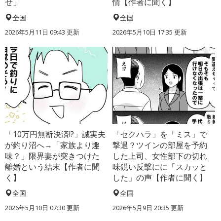
せ」
情【作者に聞く】
全国
全国
2026年5月11日 09:43 更新
2026年5月10日 17:35 更新
「10万円無断決済!?」誠実夫
「セクハラ」を「ミス」で
が釣り沼へ→「家族より趣
撃退？ツインの部屋を予約
味？」限界妻が突きつけた
した上司、女性部下の切れ
離婚という結末【作者に聞
味鋭い反撃にに「スカッと
く】
した」の声【作者に聞く】
全国
全国
2026年5月10日 07:30 更新
2026年5月9日 20:35 更新