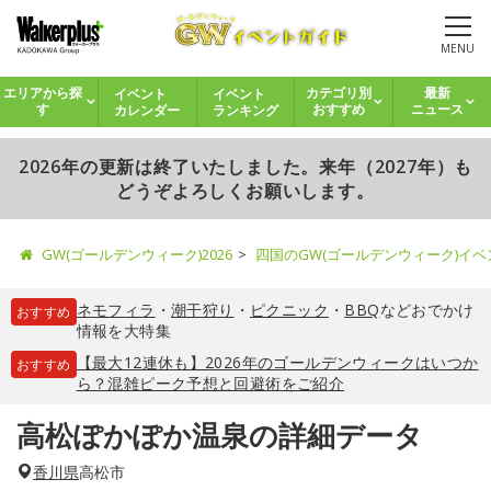
MENU
イベント
イベント
エリアから探
カテゴリ別
最新
カレンダー
ランキング
す
おすすめ
ニュース
2026年の更新は終了いたしました。来年（2027年）も
どうぞよろしくお願いします。
GW(ゴールデンウィーク)2026
四国のGW(ゴールデンウィーク)イ
ネモフィラ
・
潮干狩り
・
ピクニック
・
BBQ
などおでかけ
おすすめ
情報を大特集
【最大12連休も】2026年のゴールデンウィークはいつか
おすすめ
ら？混雑ピーク予想と回避術をご紹介
高松ぽかぽか温泉の詳細データ
香川県
高松市