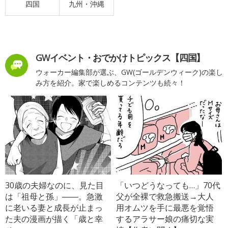
四国
九州・沖縄
GWイベント・おでかけトピックス【四国】
ウォーカー編集部が選ぶ、GW(ゴールデンウィーク)の楽し
み方を紹介。家で楽しめるコンテンツも続々！
30歳の夫婦なのに、見た目
「いつどうなっても…」70代
は「祖母と孫」――。急激
父が全裸で救急搬送→大人
に老いる妻と成長が止まっ
用オムツを手に最悪を覚悟
た夫の漫画が描く「歳と幸
するアラサー娘の痛切な実