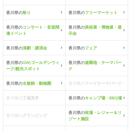
香川県の
祭り
香川県の
フリーマーケット
香川県の
コンサート・音楽関
香川県の
美術展・博物展・展
連イベント
示会
香川県の
演劇・講演会
香川県の
フェア
香川県の
GW(ゴールデンウィ
香川県の
遊園地・テーマパー
ーク)観光スポット
ク
香川県の
水族館・動物園
香川県の
フードテーマパーク
香川県の
工場見学
香川県の
キャンプ場・BBQ場
香川県の
牧場・レジャー＆リ
香川県の
グランピング
ゾート施設