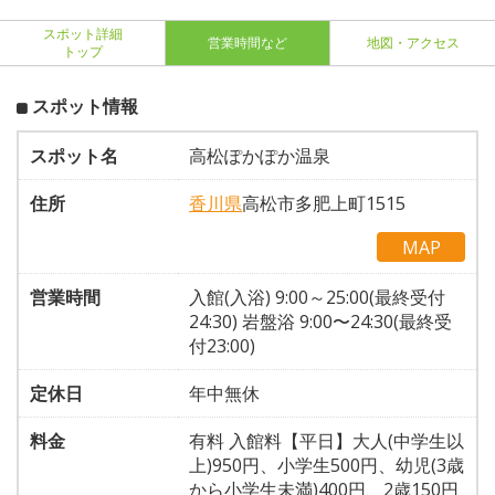
スポット詳細
営業時間など
地図・アクセス
トップ
スポット情報
スポット名
高松ぽかぽか温泉
住所
香川県
高松市多肥上町1515
MAP
営業時間
入館(入浴) 9:00～25:00(最終受付
24:30) 岩盤浴 9:00〜24:30(最終受
付23:00)
定休日
年中無休
料金
有料 入館料【平日】大人(中学生以
上)950円、小学生500円、幼児(3歳
から小学生未満)400円、2歳150円