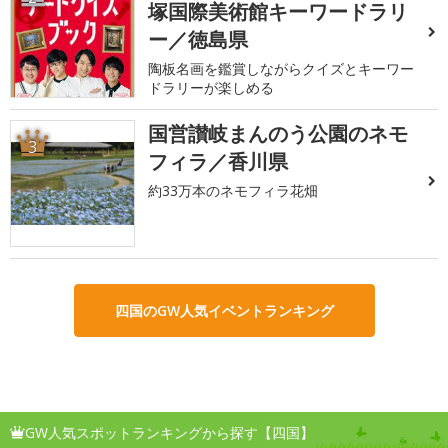
塚国際美術館キーワードラリ
ー／徳島県
陶板名画を鑑賞しながらクイズとキーワー
ドラリーが楽しめる
国営讃岐まんのう公園のネモ
3
フィラ／香川県
約33万本のネモフィラ花畑
四国のGW人気イベントランキング
GW人気スポットランキングから探す【四国】