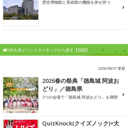
歴史博物館と美術館の機能を併せ持つ
GW人気イベントランキングから探す【四国】
2026/08/07 更新
2026春の祭典「徳島城 阿波お
1
どり」／徳島県
3つの会場で「徳島城 阿波おどり」を満喫
QuizKnock(クイズノック)×大
2