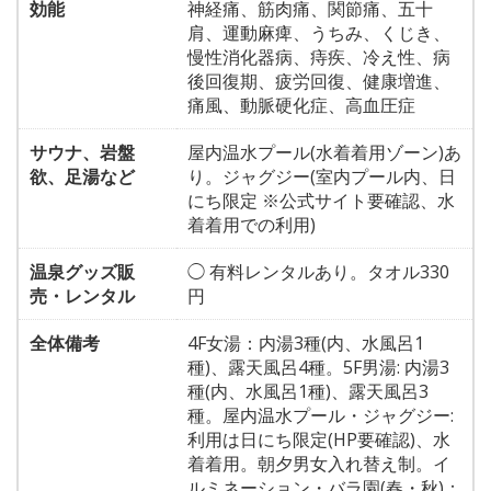
効能
神経痛、筋肉痛、関節痛、五十
肩、運動麻痺、うちみ、くじき、
慢性消化器病、痔疾、冷え性、病
後回復期、疲労回復、健康増進、
痛風、動脈硬化症、高血圧症
サウナ、岩盤
屋内温水プール(水着着用ゾーン)あ
欲、足湯など
り。ジャグジー(室内プール内、日
にち限定 ※公式サイト要確認、水
着着用での利用)
温泉グッズ販
◯ 有料レンタルあり。タオル330
売・レンタル
円
全体備考
4F女湯：内湯3種(内、水風呂1
種)、露天風呂4種。5F男湯: 内湯3
種(内、水風呂1種)、露天風呂3
種。屋内温水プール・ジャグジー:
利用は日にち限定(HP要確認)、水
着着用。朝夕男女入れ替え制。イ
ルミネーション・バラ園(春・秋)：