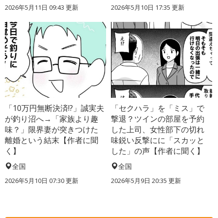
2026年5月11日 09:43 更新
2026年5月10日 17:35 更新
「10万円無断決済!?」誠実夫
「セクハラ」を「ミス」で
が釣り沼へ→「家族より趣
撃退？ツインの部屋を予約
味？」限界妻が突きつけた
した上司、女性部下の切れ
離婚という結末【作者に聞
味鋭い反撃にに「スカッと
く】
した」の声【作者に聞く】
全国
全国
2026年5月10日 07:30 更新
2026年5月9日 20:35 更新