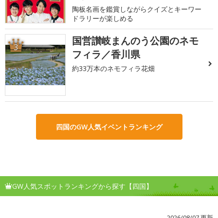
陶板名画を鑑賞しながらクイズとキーワー
ドラリーが楽しめる
国営讃岐まんのう公園のネモ
3
フィラ／香川県
約33万本のネモフィラ花畑
四国のGW人気イベントランキング
GW人気スポットランキングから探す【四国】
2026/08/07 更新