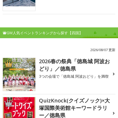
GW人気イベントランキングから探す【四国】
2026/08/07 更新
2026春の祭典「徳島城 阿波お
1
どり」／徳島県
3つの会場で「徳島城 阿波おどり」を満喫
QuizKnock(クイズノック)×大
2
塚国際美術館キーワードラリ
ー／徳島県