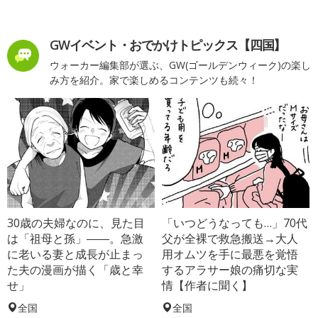
GWイベント・おでかけトピックス【四国】
ウォーカー編集部が選ぶ、GW(ゴールデンウィーク)の楽し
み方を紹介。家で楽しめるコンテンツも続々！
30歳の夫婦なのに、見た目
「いつどうなっても…」70代
は「祖母と孫」――。急激
父が全裸で救急搬送→大人
に老いる妻と成長が止まっ
用オムツを手に最悪を覚悟
た夫の漫画が描く「歳と幸
するアラサー娘の痛切な実
せ」
情【作者に聞く】
全国
全国