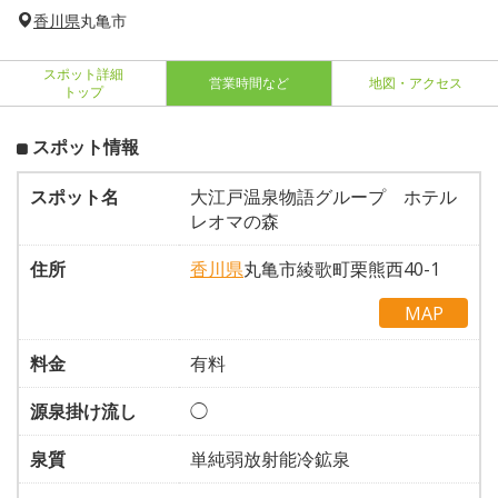
香川県
丸亀市
スポット詳細
営業時間など
地図・アクセス
トップ
スポット情報
スポット名
大江戸温泉物語グループ ホテル
レオマの森
住所
香川県
丸亀市綾歌町栗熊西40-1
MAP
料金
有料
源泉掛け流し
◯
泉質
単純弱放射能冷鉱泉