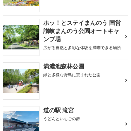
ホッ！とステイまんのう 国営
讃岐まんのう公園オートキャ
ンプ場
広がる自然と多彩な体験を満喫できる場所
満濃池森林公園
緑と多様な野鳥に恵まれた公園
道の駅 滝宮
うどんといちごの郷