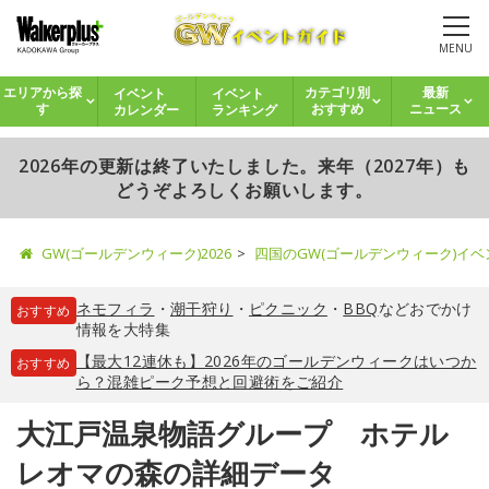
MENU
イベント
イベント
エリアから探
カテゴリ別
最新
カレンダー
ランキング
す
おすすめ
ニュース
2026年の更新は終了いたしました。来年（2027年）も
どうぞよろしくお願いします。
GW(ゴールデンウィーク)2026
四国のGW(ゴールデンウィーク)イ
ネモフィラ
・
潮干狩り
・
ピクニック
・
BBQ
などおでかけ
おすすめ
情報を大特集
【最大12連休も】2026年のゴールデンウィークはいつか
おすすめ
ら？混雑ピーク予想と回避術をご紹介
大江戸温泉物語グループ ホテル
レオマの森の詳細データ