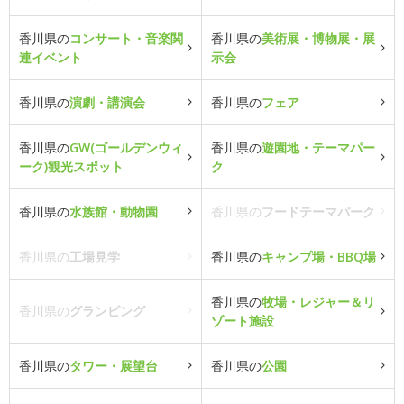
香川県の
コンサート・音楽関
香川県の
美術展・博物展・展
連イベント
示会
香川県の
演劇・講演会
香川県の
フェア
香川県の
GW(ゴールデンウィ
香川県の
遊園地・テーマパー
ーク)観光スポット
ク
香川県の
水族館・動物園
香川県の
フードテーマパーク
香川県の
工場見学
香川県の
キャンプ場・BBQ場
香川県の
牧場・レジャー＆リ
香川県の
グランピング
ゾート施設
香川県の
タワー・展望台
香川県の
公園