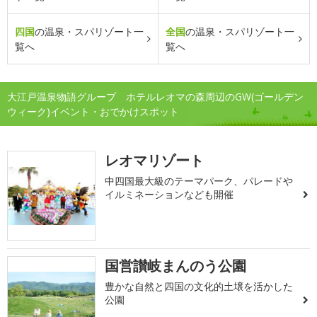
四国
の温泉・スパリゾート一
全国
の温泉・スパリゾート一
覧へ
覧へ
大江戸温泉物語グループ ホテルレオマの森周辺のGW(ゴールデン
ウィーク)イベント・おでかけスポット
レオマリゾート
中四国最大級のテーマパーク、パレードや
イルミネーションなども開催
国営讃岐まんのう公園
豊かな自然と四国の文化的土壌を活かした
公園