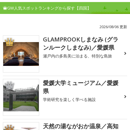
GW人気スポットランキングから探す【四国】
2026/08/06 更新
GLAMPROOKしまなみ (グラ
1
ンルークしまなみ)／愛媛県
瀬戸内の多島美に泊まる、特別な島旅
愛媛大学ミュージアム／愛媛
2
県
学術研究を楽しく学べる施設
天然の湯ながおか温泉／高知
3