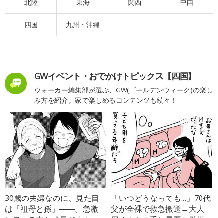
北陸
東海
関西
中国
四国
九州・沖縄
GWイベント・おでかけトピックス【四国】
ウォーカー編集部が選ぶ、GW(ゴールデンウィーク)の楽し
み方を紹介。家で楽しめるコンテンツも続々！
30歳の夫婦なのに、見た目
「いつどうなっても…」70代
は「祖母と孫」――。急激
父が全裸で救急搬送→大人