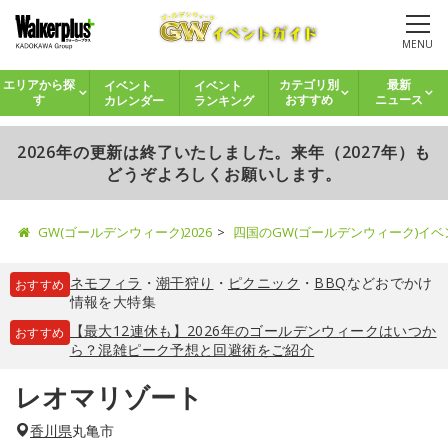
MENU
イベント
イベント
エリアから探
カテゴリ別
最新
カレンダー
ランキング
す
おすすめ
ニュース
2026年の更新は終了いたしました。来年（2027年）も
どうぞよろしくお願いします。
GW(ゴールデンウィーク)2026
四国のGW(ゴールデンウィーク)イ
ネモフィラ
・
潮干狩り
・
ピクニック
・
BBQ
などおでかけ
おすすめ
情報を大特集
【最大12連休も】2026年のゴールデンウィークはいつか
おすすめ
ら？混雑ピーク予想と回避術をご紹介
レオマリゾート
香川県
丸亀市