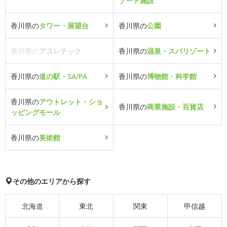
ゾート施設
香川県の
タワー・展望台
香川県の
公園
香川県の
アスレチック
香川県の
温泉・スパリゾート
香川県の
道の駅・SA/PA
香川県の
博物館・科学館
香川県の
アウトレット・ショ
香川県の
商業施設・百貨店
ッピングモール
香川県の
美術館
その他のエリアから探す
北海道
東北
関東
甲信越