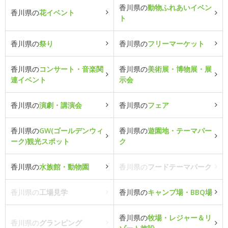
香川県の
動物ふれあいイベン
香川県の
花イベント
ト
香川県の
祭り
香川県の
フリーマーケット
香川県の
コンサート・音楽関
香川県の
美術展・博物展・展
連イベント
示会
香川県の
演劇・講演会
香川県の
フェア
香川県の
GW(ゴールデンウィ
香川県の
遊園地・テーマパー
ーク)観光スポット
ク
香川県の
水族館・動物園
香川県の
フードテーマパーク
香川県の
工場見学
香川県の
キャンプ場・BBQ場
香川県の
牧場・レジャー＆リ
香川県の
グランピング