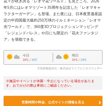
花々が咲き誇る「レオマ花ワールド」も見どころ。2026
年5月にはレオマリゾート35周年を記念した「レオマキャ
ラクターガーデン」も登場。また夜には、日本夜景遺産認
定の中四国最大級約250万球のイルミネーション「レオマ
光ワールド」で、360度3Dプロジェクションマッピング
「レジェンドパレス」や日にち限定の「花火ファンタジ
ア」を堪能できる。
今日
明日
36℃
／
30℃
35℃
／
29℃
天気情報提供元：株式会社ライフビジネスウェザー
※施設やイベントが休園・中止になっている場合がありま
す。おでかけの際は事前にご確認ください。
営業時間や料金、公式サイトの情報を見る