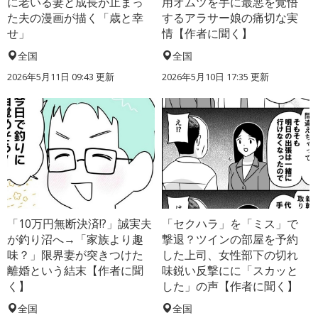
に老いる妻と成長が止まっ
用オムツを手に最悪を覚悟
た夫の漫画が描く「歳と幸
するアラサー娘の痛切な実
せ」
情【作者に聞く】
全国
全国
2026年5月11日 09:43 更新
2026年5月10日 17:35 更新
「10万円無断決済!?」誠実夫
「セクハラ」を「ミス」で
が釣り沼へ→「家族より趣
撃退？ツインの部屋を予約
味？」限界妻が突きつけた
した上司、女性部下の切れ
離婚という結末【作者に聞
味鋭い反撃にに「スカッと
く】
した」の声【作者に聞く】
全国
全国