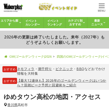
MENU
イベント
イベント
エリアから探
カテゴリ別
最新
カレンダー
ランキング
す
おすすめ
ニュース
2026年の更新は終了いたしました。来年（2027年）も
どうぞよろしくお願いします。
GW(ゴールデンウィーク)2026
四国のGW(ゴールデンウィーク)イ
ネモフィラ
・
潮干狩り
・
ピクニック
・
BBQ
などおでかけ
おすすめ
情報を大特集
【最大12連休も】2026年のゴールデンウィークはいつか
おすすめ
ら？混雑ピーク予想と回避術をご紹介
ゆめタウン高松の地図・アクセス
香川県
高松市