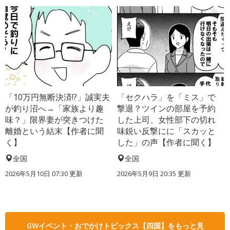
「10万円無断決済!?」誠実夫
「セクハラ」を「ミス」で
が釣り沼へ→「家族より趣
撃退？ツインの部屋を予約
味？」限界妻が突きつけた
した上司、女性部下の切れ
離婚という結末【作者に聞
味鋭い反撃にに「スカッと
く】
した」の声【作者に聞く】
全国
全国
2026年5月10日 07:30 更新
2026年5月9日 20:35 更新
GWイベント・おでかけトピックス【四国】をもっと見