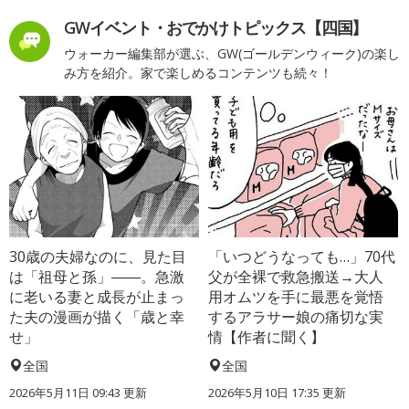
GWイベント・おでかけトピックス【四国】
ウォーカー編集部が選ぶ、GW(ゴールデンウィーク)の楽し
み方を紹介。家で楽しめるコンテンツも続々！
30歳の夫婦なのに、見た目
「いつどうなっても…」70代
は「祖母と孫」――。急激
父が全裸で救急搬送→大人
に老いる妻と成長が止まっ
用オムツを手に最悪を覚悟
た夫の漫画が描く「歳と幸
するアラサー娘の痛切な実
せ」
情【作者に聞く】
全国
全国
2026年5月11日 09:43 更新
2026年5月10日 17:35 更新