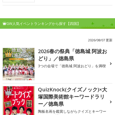
GW人気イベントランキングから探す【四国】
2026/08/07 更新
2026春の祭典「徳島城 阿波お
1
どり」／徳島県
3つの会場で「徳島城 阿波おどり」を満喫
QuizKnock(クイズノック)×大
2
塚国際美術館キーワードラリ
ー／徳島県
陶板名画を鑑賞しながらクイズとキーワー