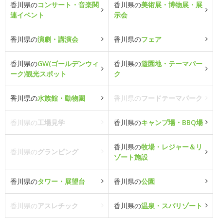
香川県の
コンサート・音楽関
香川県の
美術展・博物展・展
連イベント
示会
香川県の
演劇・講演会
香川県の
フェア
香川県の
GW(ゴールデンウィ
香川県の
遊園地・テーマパー
ーク)観光スポット
ク
香川県の
水族館・動物園
香川県の
フードテーマパーク
香川県の
工場見学
香川県の
キャンプ場・BBQ場
香川県の
牧場・レジャー＆リ
香川県の
グランピング
ゾート施設
香川県の
タワー・展望台
香川県の
公園
香川県の
アスレチック
香川県の
温泉・スパリゾート