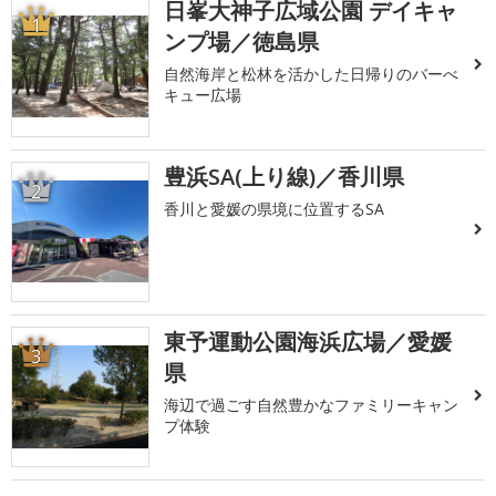
日峯大神子広域公園 デイキャ
1
ンプ場／徳島県
自然海岸と松林を活かした日帰りのバーべ
キュー広場
豊浜SA(上り線)／香川県
2
香川と愛媛の県境に位置するSA
東予運動公園海浜広場／愛媛
3
県
海辺で過ごす自然豊かなファミリーキャン
プ体験