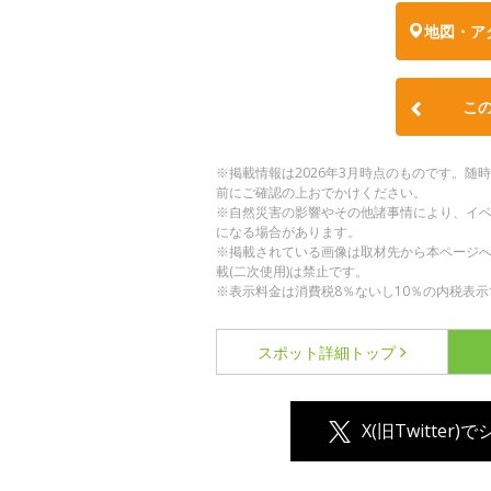
地図・ア
こ
※掲載情報は2026年3月時点のものです。
前にご確認の上おでかけください。
※自然災害の影響やその他諸事情により、イ
になる場合があります。
※掲載されている画像は取材先から本ページ
載(二次使用)は禁止です。
※表示料金は消費税8％ないし10％の内税表示
スポット詳細
トップ
X(旧Twitter)