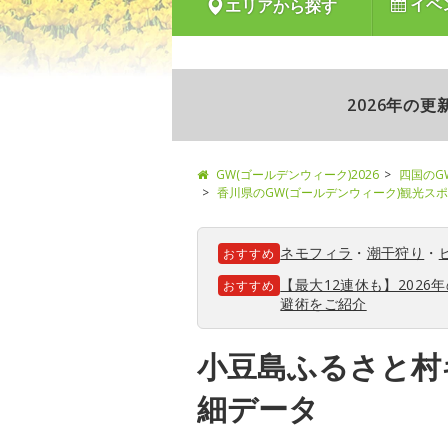
イベ
エリアから探す
2026年の
GW(ゴールデンウィーク)2026
四国のG
香川県のGW(ゴールデンウィーク)観光ス
ネモフィラ
・
潮干狩り
・
おすすめ
【最大12連休も】202
おすすめ
避術をご紹介
小豆島ふるさと村
細データ