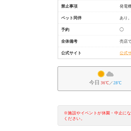
禁止事項
発電
ペット同伴
あり
予約
◯
全体備考
売店
公式サイト
公式
今日
36℃
／
28℃
※施設やイベントが休園・中止に
ください。