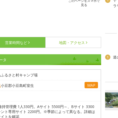
ヤ
1
このページをスマホで
見る
ラ
営業時間など
地図・アクセス
道
1
ータ
島ふるさと村キャンプ場
MAP
県
小豆郡小豆島町室生
維持管理費 1人330円。Aサイト 5500円～、Bサイト 3300
ント専用サイト 2200円。※季節によって異なる。詳細は
サイトを確認