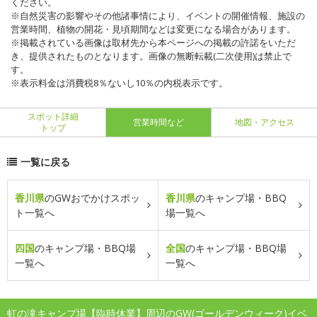
ください。
※自然災害の影響やその他諸事情により、イベントの開催情報、施設の
営業時間、植物の開花・見頃期間などは変更になる場合があります。
※掲載されている画像は取材先から本ページへの掲載の許諾をいただ
き、提供されたものとなります。画像の無断転載(二次使用)は禁止で
す。
※表示料金は消費税8％ないし10％の内税表示です。
スポット詳細
営業時間など
地図・アクセス
トップ
一覧に戻る
香川県
のGWおでかけスポッ
香川県
のキャンプ場・BBQ
ト一覧へ
場一覧へ
四国
のキャンプ場・BBQ場
全国
のキャンプ場・BBQ場
一覧へ
一覧へ
虹の滝キャンプ場【臨時休業】周辺のGW(ゴールデンウィーク)イベ