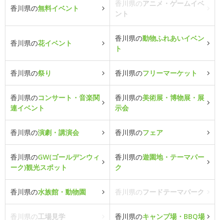
香川県の
アニメ・ゲームイベ
香川県の
無料イベント
ント
香川県の
動物ふれあいイベン
香川県の
花イベント
ト
香川県の
祭り
香川県の
フリーマーケット
香川県の
コンサート・音楽関
香川県の
美術展・博物展・展
連イベント
示会
香川県の
演劇・講演会
香川県の
フェア
香川県の
GW(ゴールデンウィ
香川県の
遊園地・テーマパー
ーク)観光スポット
ク
香川県の
水族館・動物園
香川県の
フードテーマパーク
香川県の
工場見学
香川県の
キャンプ場・BBQ場