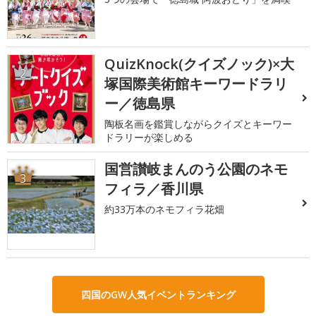
QuizKnock(クイズノック)×大
2
塚国際美術館キーワードラリ
ー／徳島県
陶板名画を鑑賞しながらクイズとキーワー
ドラリーが楽しめる
国営讃岐まんのう公園のネモ
3
フィラ／香川県
約33万本のネモフィラ花畑
四国のGW人気イベントランキング