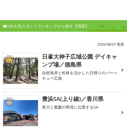
GW人気スポットランキングから探す【四国】
2026/08/07 更新
日峯大神子広域公園 デイキャ
1
ンプ場／徳島県
自然海岸と松林を活かした日帰りのバーべ
キュー広場
豊浜SA(上り線)／香川県
2
香川と愛媛の県境に位置するSA