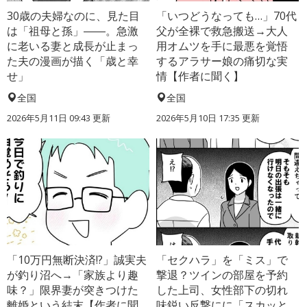
30歳の夫婦なのに、見た目
「いつどうなっても…」70代
は「祖母と孫」――。急激
父が全裸で救急搬送→大人
に老いる妻と成長が止まっ
用オムツを手に最悪を覚悟
た夫の漫画が描く「歳と幸
するアラサー娘の痛切な実
せ」
情【作者に聞く】
全国
全国
2026年5月11日 09:43 更新
2026年5月10日 17:35 更新
「10万円無断決済!?」誠実夫
「セクハラ」を「ミス」で
が釣り沼へ→「家族より趣
撃退？ツインの部屋を予約
味？」限界妻が突きつけた
した上司、女性部下の切れ
離婚という結末【作者に聞
味鋭い反撃にに「スカッと