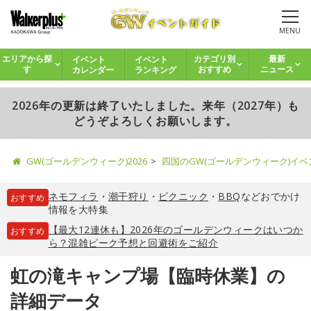
MENU
イベント
イベント
エリアから探
カテゴリ別
最新
カレンダー
ランキング
す
おすすめ
ニュース
2026年の更新は終了いたしました。来年（2027年）も
どうぞよろしくお願いします。
GW(ゴールデンウィーク)2026
四国のGW(ゴールデンウィーク)イ
ネモフィラ
・
潮干狩り
・
ピクニック
・
BBQ
などおでかけ
おすすめ
情報を大特集
【最大12連休も】2026年のゴールデンウィークはいつか
おすすめ
ら？混雑ピーク予想と回避術をご紹介
虹の滝キャンプ場【臨時休業】の
詳細データ