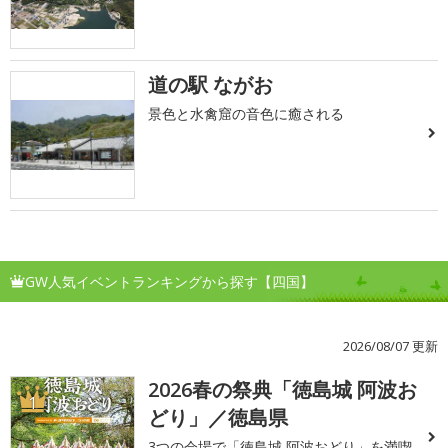
道の駅 ながお
景色と水禽窟の音色に癒される
GW人気イベントランキングから探す【四国】
2026/08/07 更新
2026春の祭典「徳島城 阿波お
1
どり」／徳島県
3つの会場で「徳島城 阿波おどり」を満喫